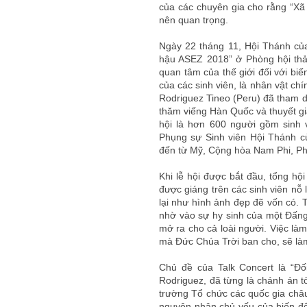
của các chuyên gia cho rằng “Xã h
nên quan trọng.
Ngày 22 tháng 11, Hội Thánh của
hậu ASEZ 2018” ở Phòng hội thả
quan tâm của thế giới đối với biế
của các sinh viên, là nhân vật chí
Rodriguez Tineo (Peru) đã tham d
thăm viếng Hàn Quốc và thuyết gi
hội là hơn 600 người gồm sinh
Phụng sự Sinh viên Hội Thánh c
đến từ Mỹ, Cộng hòa Nam Phi, Phi
Khi lễ hội được bắt đầu, tổng h
được giáng trên các sinh viên nỗ 
lại như hình ảnh đẹp đẽ vốn có. 
nhờ vào sự hy sinh của một Đấng
mở ra cho cả loài người. Việc làm 
mà Đức Chúa Trời ban cho, sẽ làm
Chủ đề của Talk Concert là “Đố
Rodriguez, đã từng là chánh án tò
trường Tổ chức các quốc gia châu
nguyên nhân chủ yếu của biến đổi