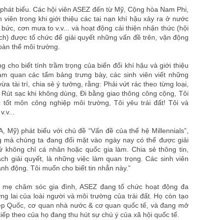
h phát biểu. Các hội viên ASEZ đến từ Mỹ, Cộng hòa Nam Phi,
h viên trong khi giới thiệu các tai nạn khí hậu xảy ra ở nước
ức, cơn mưa to v.v... và hoạt động cải thiện nhận thức (hội
dịch) được tổ chức để giải quyết những vấn đề trên, vận động
oàn thể môi trường.
g cho biết tính trầm trọng của biến đổi khí hậu và giới thiệu
am quan các tấm bảng trưng bày, các sinh viên viết những
ừa tài trí, chia sẻ ý tưởng, rằng: Phải vứt rác theo từng loại,
Rút sạc khi không dùng, Đi bằng giao thông công cộng, Tôi
 tốt môn công nghiệp môi trường, Tôi yêu trái đất! Tôi và
.v...
 Mỹ) phát biểu với chủ đề “Vấn đề của thế hệ Millennials”,
g mà chúng ta đang đối mặt vào ngày nay có thể được giải
ứ không chỉ cá nhân hoặc quốc gia làm. Chia sẻ thông tin,
ách giải quyết, là những việc làm quan trọng. Các sinh viên
nh động. Tôi muốn cho biết tin nhắn này.”
i mẹ chăm sóc gia đình, ASEZ đang tổ chức hoạt động đa
ng lai của loài người và môi trường của trái đất. Họ còn tạo
iệp Quốc, cơ quan nhà nước & cơ quan quốc tế, và đang mở
ếp theo của họ đang thu hút sự chú ý của xã hội quốc tế.