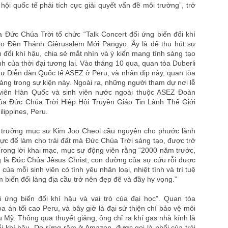
ội quốc tế phải tích cực giải quyết vấn đề môi trường”, trở
 Đức Chúa Trời tổ chức “Talk Concert đối ứng biến đổi khí
o Đền Thánh Giêrusalem Mới Pangyo. Ấy là để thu hút sự
n đổi khí hậu, chia sẻ mắt nhìn và ý kiến mang tính sáng tạo
nh của thời đại tương lai. Vào tháng 10 qua, quan tòa Duberli
ự Diễn đàn Quốc tế ASEZ ở Peru, và nhân dịp này, quan tòa
ảng trong sự kiện này. Ngoài ra, những người tham dự nơi lễ
 viên Hàn Quốc và sinh viên nước ngoài thuộc ASEZ Đoàn
ủa Đức Chúa Trời Hiệp Hội Truyền Giáo Tin Lành Thế Giới
lippines, Peru.
ội trưởng mục sư Kim Joo Cheol cầu nguyện cho phước lành
lực để làm cho trái đất mà Đức Chúa Trời sáng tạo, được trở
Trong lời khai mạc, mục sư động viên rằng “2000 năm trước,
 là Đức Chúa Jêsus Christ, con đường của sự cứu rỗi được
của mỗi sinh viên có tình yêu nhân loại, nhiệt tình và trí tuệ
 biến đổi làng địa cầu trở nên đẹp đẽ và đầy hy vọng.”
i ứng biến đổi khí hậu và vai trò của đại học”. Quan tòa
a án tối cao Peru, và bây giờ là đại sứ thiện chí bảo vệ môi
 Mỹ. Thông qua thuyết giảng, ông chỉ ra khí gas nhà kính là
 khí hậu. Do rừng rậm ở Amazon, được gọi là phổi của trái