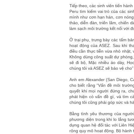
Tiếp theo, các sinh viên tiến hàn
Peru tìm kiếm vai trò của các sin
mình như cơn hạn hán, cơn nóng b
thảo, diễn đàn, triển lãm, chiến 
làm sạch môi trường kết nối với đ
Ở trại phụ, trưng bày các tấm bản
hoạt động của ASEZ. Sau khi th
điều cần thực tiễn vừa nhỏ nhặt, v
Không dùng công suất dự phòng, 
sẽ đi bộ, Mặc nhiều áo dày, Học
chúng tôi và ASEZ sẽ bảo vệ cho” v
Anh em Alexander (San Diego, CA,
cho biết rằng “Vấn đề môi trườn
quyết khi mọi người đứng ra, ch
phát hiện có vấn đề gì, và tìm c
chúng tôi cũng phải góp sức và hà
Bằng tình yêu thương của ngườ
phương diện trong khi lo lắng tươ
dựng quan hệ đối tác với Liên H
rộng quy mô hoạt động. Bộ hành ti