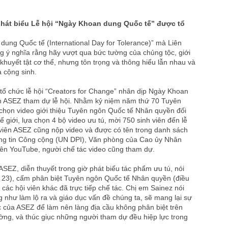
phát biểu Lễ hội “Ngày Khoan dung Quốc tế” được tổ
dung Quốc tế (International Day for Tolerance)” mà Liên
 ý nghĩa rằng hãy vượt qua bức tường của chủng tộc, giới
, khuyết tật cơ thể, nhưng tôn trọng và thông hiểu lẫn nhau và
 cộng sinh.
ổ chức lễ hội “Creators for Change” nhân dịp Ngày Khoan
ên ASEZ tham dự lễ hội. Nhằm kỷ niệm năm thứ 70 Tuyên
chọn video giới thiệu Tuyên ngôn Quốc tế Nhân quyền đối
hế giới, lựa chọn 4 bộ video ưu tú, mời 750 sinh viên đến lễ
i viên ASEZ cũng nộp video và được có tên trong danh sách
ông tin Công cộng (UN DPI), Văn phòng của Cao ủy Nhân
n YouTube, người chế tác video cũng tham dự.
ASEZ, diễn thuyết trong giờ phát biểu tác phẩm ưu tú, nói
ều 23), cấm phân biệt Tuyên ngôn Quốc tế Nhân quyền (điều
các hội viên khác đã trực tiếp chế tác. Chị em Sainez nói
 như làm lộ ra và giáo dục vấn đề chúng ta, sẽ mang lại sự
ực của ASEZ để làm nên làng địa cầu không phân biệt trên
ường, và thúc giục những người tham dự đều hiệp lực trong