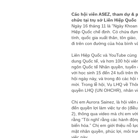
Các hội viên ASEZ, tham dự & 
chức tại trụ sở Liên Hiệp Quốc
Ngày 16 tháng 11 là “Ngày Khoan 
Hiệp Quốc chế định. Có chứa đựng
tính, quốc gia xuất thân, tôn giáo
đi trên con đường của hòa bình và
Liên Hiệp Quốc và YouTube cùng t
dung Quốc tế, và hơn 100 hội vi
ngôn Quốc tế Nhân quyền, tuyển 
với học sinh 15 đến 24 tuổi trên t
hội ngày này, và trong đó các hộ
mời. Trong lễ hội, Vụ LHQ về Th
quyền LHQ (UN OHCHR), nhân viê
Chị em Aurora Sainez, là hội viên 
đến quyền lợi làm việc tự do (đi
2), thông qua video mà chị em với 
rằng “Tôi nghĩ rằng các hành động
biến hóa.” Chị em giới thiệu nỗ l
mặt nhân quyền, phúc lợi, môi tr
việc này.