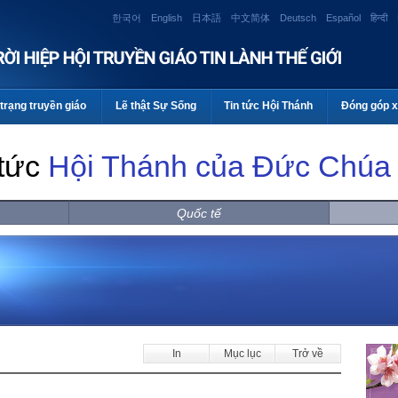
한국어
English
日本語
中文简体
Deutsch
Español
हिन्दी
trạng truyền giáo
Lẽ thật Sự Sống
Tin tức Hội Thánh
Đóng góp x
 tức
Hội Thánh của Đức Chúa 
Quốc tế
In
Mục lục
Trở về