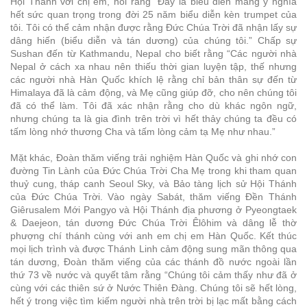
Hội Thánh với chị em, nói rằng “Đây là biểu diễn mang ý nghĩa
hết sức quan trọng trong đời 25 năm biểu diễn kèn trumpet của
tôi. Tôi có thể cảm nhận được rằng Đức Chúa Trời đã nhận lấy sự
dâng hiến (biểu diễn và tán dương) của chúng tôi.” Chấp sự
Sushan đến từ Kathmandu, Nepal cho biết rằng “Các người nhà
Nepal ở cách xa nhau nên thiếu thời gian luyện tập, thế nhưng
các người nhà Hàn Quốc khích lệ rằng chỉ bản thân sự đến từ
Himalaya đã là cảm động, và Mẹ cũng giúp đỡ, cho nên chúng tôi
đã có thể làm. Tôi đã xác nhận rằng cho dù khác ngôn ngữ,
nhưng chúng ta là gia đình trên trời vì hết thảy chúng ta đều có
tấm lòng nhớ thương Cha và tấm lòng cảm tạ Mẹ như nhau.”
Mặt khác, Đoàn thăm viếng trải nghiệm Hàn Quốc và ghi nhớ con
đường Tin Lành của Đức Chúa Trời Cha Mẹ trong khi tham quan
thuỷ cung, tháp canh Seoul Sky, và Bảo tàng lịch sử Hội Thánh
của Đức Chúa Trời. Vào ngày Sabát, thăm viếng Đền Thánh
Giêrusalem Mới Pangyo và Hội Thánh địa phương ở Pyeongtaek
& Daejeon, tán dương Đức Chúa Trời Êlôhim và dâng lễ thờ
phượng chí thánh cùng với anh em chị em Hàn Quốc. Kết thúc
mọi lịch trình và được Thánh Linh cảm động sung mãn thông qua
tán dương, Đoàn thăm viếng của các thánh đồ nước ngoài lần
thứ 73 về nước và quyết tâm rằng “Chúng tôi cảm thấy như đã ở
cùng với các thiên sứ ở Nước Thiên Đàng. Chúng tôi sẽ hết lòng,
hết ý trong việc tìm kiếm người nhà trên trời bị lạc mất bằng cách