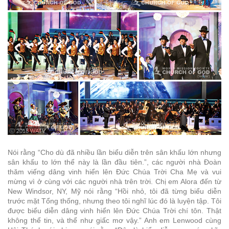
ⓒ 2018 WATV
Nói rằng “Cho dù đã nhiều lần biểu diễn trên sân khấu lớn nhưng
sân khấu to lớn thể này là lần đầu tiên.”, các người nhà Đoàn
thăm viếng dâng vinh hiển lên Đức Chúa Trời Cha Mẹ và vui
mừng vì ở cùng với các người nhà trên trời. Chị em Alora đến từ
New Windsor, NY, Mỹ nói rằng “Hồi nhỏ, tôi đã từng biểu diễn
trước mặt Tổng thống, nhưng theo tôi nghĩ lúc đó là luyện tập. Tôi
được biểu diễn dâng vinh hiển lên Đức Chúa Trời chí tôn. Thật
không thể tin, và thể như giấc mơ vậy.” Anh em Lenwood cùng