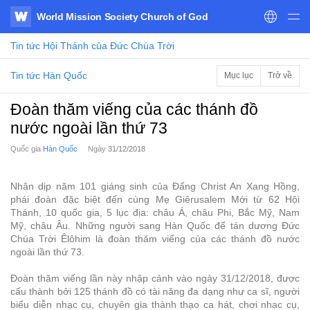
World Mission Society Church of God
WATV
Tin tức
Hội Thánh của Đức Chúa Trời
Tin tức Hàn Quốc
Mục lục
Trở về
Đoàn thăm viếng của các thánh đồ
nước ngoài lần thứ 73
Quốc gia
Hàn Quốc
Ngày
31/12/2018
Nhân dịp năm 101 giáng sinh của Đấng Christ An Xang Hồng,
phái đoàn đặc biệt đến cùng Mẹ Giêrusalem Mới từ 62 Hội
Thánh, 10 quốc gia, 5 lục địa: châu Á, châu Phi, Bắc Mỹ, Nam
Mỹ, châu Âu. Những người sang Hàn Quốc để tán dương Đức
Chúa Trời Êlôhim là đoàn thăm viếng của các thánh đồ nước
ngoài lần thứ 73.
Đoàn thăm viếng lần này nhập cảnh vào ngày 31/12/2018, được
cấu thành bởi 125 thánh đồ có tài năng đa dạng như ca sĩ, người
biểu diễn nhạc cụ, chuyên gia thành thạo ca hát, chơi nhạc cụ,