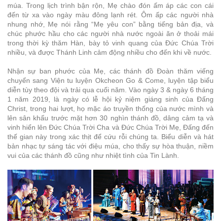
múa. Trong lịch trình bận rộn, Mẹ chào đón ấm áp các con cái
đến từ xa vào ngày màu đông lạnh rét. Ôm ấp các người nhà
nhung nhớ, Mẹ nói rằng “Mẹ yêu con” bằng tiếng bản địa, và
chúc phước hầu cho các người nhà nước ngoài ăn ở thoải mái
trong thời kỳ thăm Hàn, bày tỏ vinh quang của Đức Chúa Trời
nhiều, và được Thánh Linh cảm động nhiều cho đến khi về nước.
Nhận sự ban phước của Mẹ, các thánh đồ Đoàn thăm viếng
chuyển sang Viện tu luyện Okcheon Go & Come, luyện tập biểu
diễn tùy theo đội và trải qua cuối năm. Vào ngày 3 & ngày 6 tháng
1 năm 2019, là ngày có lễ hội kỷ niệm giáng sinh của Đấng
Christ, trong hai lượt, họ mặc áo truyền thống của nước mình và
lên sân khấu trước mặt hơn 30 nghìn thánh đồ, dâng cảm tạ và
vinh hiển lên Đức Chúa Trời Cha và Đức Chúa Trời Mẹ, Đấng đến
thế gian này trong xác thịt để cứu rỗi chúng ta. Biểu diễn và hát
bản nhạc tự sáng tác với điệu múa, cho thấy sự hòa thuận, niềm
vui của các thánh đồ cũng như nhiệt tình của Tin Lành.