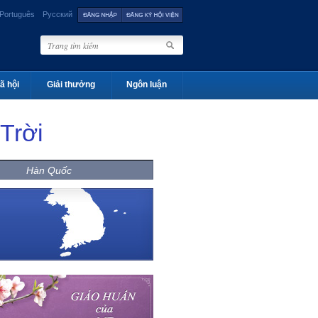
Português
Русский
ã hội
Giải thưởng
Ngôn luận
Trời
Hàn Quốc