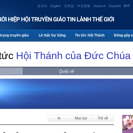
한국어
English
日本語
中文简体
Deutsch
Español
हिन्दी
trạng truyền giáo
Lẽ thật Sự Sống
Tin tức Hội Thánh
Đóng góp x
 tức
Hội Thánh của Đức Chúa 
Quốc tế
In
Mục lục
Trở về