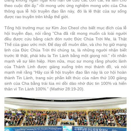
Đấng không ngần ngại khổ nạn để cứu các con cái, và làm cho
theo cuộc đời ấy.” rồi mong ước ứng nghiệm mong ước của Cha
thông qua lễ hội truyền đạo lần này, đó là lẽ thật của sự sống
được rao truyền trên khắp thế giới.
Tổng hội trưởng mục sư Kim Joo Cheol cho biết mục đích của lễ
hội truyền đạo, nói rằng “Cha đã rất mong muốn cả loài người
đều được cứu bằng cách đón rước Đức Chúa Trời Mẹ, là Thật
Thể của giao ước mới. Để dạy dỗ muôn dân, và cho họ giữ mạng
lịnh của Đức Chúa Trời thì chúng ta, là những người nhận biết
trước lẽ thật, phải kêu la Tin Lành bằng một giọng nói.” rồi nhấn
mạnh về sự liên hiệp. Hơn nữa, mục sư mong rằng phước lành
của Thánh Linh được giáng xuống trên mọi thánh đồ, và nói
mạnh mẽ rằng “Hãy coi lễ hội truyền đạo lần này là cơ hội hoàn
thành Tin Lành, trang sức phần kết thúc của năm thứ 100 giáng
sinh của Cha bằng trái lúa mì dồi dào nhờ đức tin 100% và hiến
thân vì Tin Lành 100%.” (Mathiơ 28:19-20).