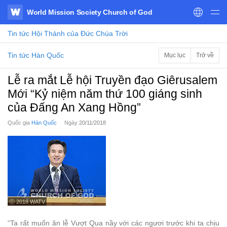
World Mission Society Church of God
WATV
Tin tức
Hội Thánh của Đức Chúa Trời
Tin tức Hàn Quốc
Mục lục
Trở về
Lễ ra mắt Lễ hội Truyền đạo Giêrusalem
Mới “Kỷ niệm năm thứ 100 giáng sinh
của Đấng An Xang Hồng”
Quốc gia
Hàn Quốc
Ngày
20/11/2018
ⓒ 2018 WATV
“Ta rất muốn ăn lễ Vượt Qua nầy với các ngươi trước khi ta chịu