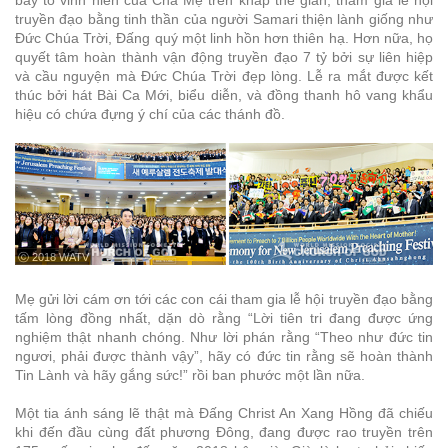
bày tỏ vinh hiển của Cha Mẹ trên khắp thế gian, tham gia lễ hội
truyền đạo bằng tinh thần của người Samari thiện lành giống như
Đức Chúa Trời, Đấng quý một linh hồn hơn thiên hạ. Hơn nữa, họ
quyết tâm hoàn thành vận động truyền đạo 7 tỷ bởi sự liên hiệp
và cầu nguyện mà Đức Chúa Trời đẹp lòng. Lễ ra mắt được kết
thúc bởi hát Bài Ca Mới, biểu diễn, và đồng thanh hô vang khẩu
hiệu có chứa đựng ý chí của các thánh đồ.
ⓒ 2018 WATV
Mẹ gửi lời cám ơn tới các con cái tham gia lễ hội truyền đạo bằng
tấm lòng đồng nhất, dặn dò rằng “Lời tiên tri đang được ứng
nghiệm thật nhanh chóng. Như lời phán rằng “Theo như đức tin
ngươi, phải được thành vậy”, hãy có đức tin rằng sẽ hoàn thành
Tin Lành và hãy gắng sức!” rồi ban phước một lần nữa.
Một tia ánh sáng lẽ thật mà Đấng Christ An Xang Hồng đã chiếu
khi đến đầu cùng đất phương Đông, đang được rao truyền trên