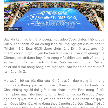
ⓒ 2018 WATV
Sau khi kết thúc lễ thờ phượng, một video được chiếu. Thông qua
video, các thánh đồ đã chứng kiến sự ứng nghiệm của lời tiên tri
(Michê 4:1-2, Êsai 60:3) được chép rằng lẽ thật giao ước mới
nhanh chóng được truyền bá trên làng địa cầu, và vinh quang của
Giêrusalem sẽ được bày tỏ ra trong việc thiện làm lành và phụng
sự liên tục của các thánh đồ Hàn Quốc và nước ngoài. Ôm ấp
nhiệt khí được nóng bỏng hơn một bậc, các thánh đồ tham dự lễ
ra mắt phần 2.
Mẹ tuyên bố sự bắt đầu của lễ hội truyền đạo trong khi mong
muốn rằng thông qua các con cái đi theo con đường Tin Lành của
Cha, những người thế giới được nhận phước lành trong lễ hội
hạnh phúc này. Tiếp theo, tổng hội trưởng mục sư Kim Joo Cheol
đọc bản quyết tâm cùng với các thánh đồ. Các thánh đồ quyết
tâm được biến hóa xứng đáng theo ý muốn của Đức Chúa Trời và