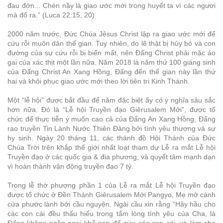
đau đớn... Chén nầy là giao ước mới trong huyết ta vì các ngươi
mà đổ ra.” (Luca 22:15, 20)
2000 năm trước, Đức Chúa Jêsus Christ lập ra giao ước mới để
cứu rỗi muôn dân thế gian. Tuy nhiên, do lẽ thật bị hủy bỏ và con
đường của sự cứu rỗi bị biến mất, nên Đấng Christ phải mặc áo
gai của xác thịt một lần nữa. Năm 2018 là năm thứ 100 giáng sinh
của Đấng Christ An Xang Hồng, Đấng đến thế gian này lần thứ
hai và khôi phục giao ước mới theo lời tiên tri Kinh Thánh.
Một “lễ hội” được bắt đầu để năm đặc biệt ấy có ý nghĩa sâu sắc
hơn nữa. Đó là “Lễ hội Truyền đạo Giêrusalem Mới”, được tổ
chức để thực tiễn ý muốn cao cả của Đấng An Xang Hồng, Đấng
rao truyền Tin Lành Nước Thiên Đàng bởi tình yêu thương và sự
hy sinh. Ngày 20 tháng 11, các thánh đồ Hội Thánh của Đức
Chúa Trời trên khắp thế giới nhất loạt tham dự Lễ ra mắt Lễ hội
Truyền đạo ở các quốc gia & địa phương, và quyết tâm mạnh dạn
vì hoàn thành vận động truyền đạo 7 tỷ.
Trong lễ thờ phượng phần 1 của Lễ ra mắt Lễ hội Truyền đạo
được tổ chức ở Đền Thánh Giêrusalem Mới Pangyo, Mẹ mở cánh
cửa phước lành bởi cầu nguyện. Ngài cầu xin rằng “Hãy hầu cho
các con cái đều thấu hiểu trong tấm lòng tình yêu của Cha, là