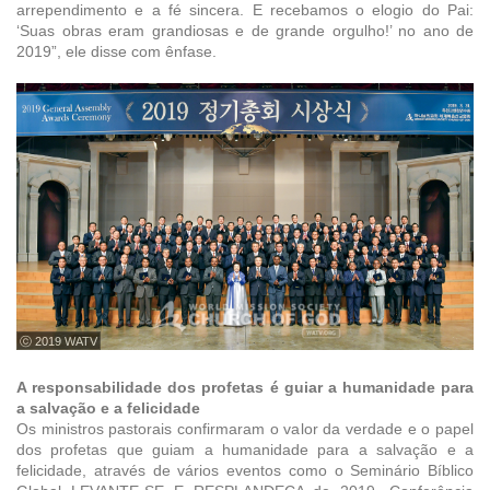
arrependimento e a fé sincera. E recebamos o elogio do Pai:
‘Suas obras eram grandiosas e de grande orgulho!’ no ano de
2019”, ele disse com ênfase.
ⓒ 2019 WATV
A responsabilidade dos profetas é guiar a humanidade para
a salvação e a felicidade
Os ministros pastorais confirmaram o valor da verdade e o papel
dos profetas que guiam a humanidade para a salvação e a
felicidade, através de vários eventos como o Seminário Bíblico