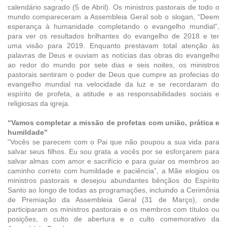
calendário sagrado (5 de Abril). Os ministros pastorais de todo o
mundo compareceram a Assembleia Geral sob o slogan, “Deem
esperança à humanidade completando o evangelho mundial”,
para ver os resultados brilhantes do evangelho de 2018 e ter
uma visão para 2019. Enquanto prestavam total atenção às
palavras de Deus e ouviam as notícias das obras do evangelho
ao redor do mundo por sete dias e seis noites, os ministros
pastorais sentiram o poder de Deus que cumpre as profecias do
evangelho mundial na velocidade da luz e se recordaram do
espírito de profeta, a atitude e as responsabilidades sociais e
religiosas da igreja.
“Vamos completar a missão de profetas com união, prática e
humildade”
“Vocês se parecem com o Pai que não poupou a sua vida para
salvar seus filhos. Eu sou grata a vocês por se esforçarem para
salvar almas com amor e sacrifício e para guiar os membros ao
caminho correto com humildade e paciência”, a Mãe elogiou os
ministros pastorais e desejou abundantes bênçãos do Espírito
Santo ao longo de todas as programações, incluindo a Cerimônia
de Premiação da Assembleia Geral (31 de Março), onde
participaram os ministros pastorais e os membros com títulos ou
posições, o culto de abertura e o culto comemorativo da