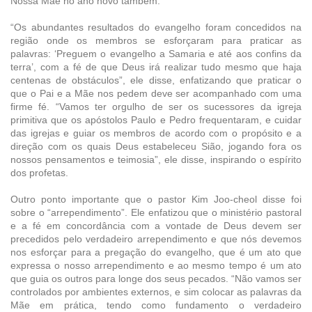
Nossa Mãe no ano novo também.
“Os abundantes resultados do evangelho foram concedidos na
região onde os membros se esforçaram para praticar as
palavras: ‘Preguem o evangelho a Samaria e até aos confins da
terra’, com a fé de que Deus irá realizar tudo mesmo que haja
centenas de obstáculos”, ele disse, enfatizando que praticar o
que o Pai e a Mãe nos pedem deve ser acompanhado com uma
firme fé. “Vamos ter orgulho de ser os sucessores da igreja
primitiva que os apóstolos Paulo e Pedro frequentaram, e cuidar
das igrejas e guiar os membros de acordo com o propósito e a
direção com os quais Deus estabeleceu Sião, jogando fora os
nossos pensamentos e teimosia”, ele disse, inspirando o espírito
dos profetas.
Outro ponto importante que o pastor Kim Joo-cheol disse foi
sobre o “arrependimento”. Ele enfatizou que o ministério pastoral
e a fé em concordância com a vontade de Deus devem ser
precedidos pelo verdadeiro arrependimento e que nós devemos
nos esforçar para a pregação do evangelho, que é um ato que
expressa o nosso arrependimento e ao mesmo tempo é um ato
que guia os outros para longe dos seus pecados. “Não vamos ser
controlados por ambientes externos, e sim colocar as palavras da
Mãe em prática, tendo como fundamento o verdadeiro