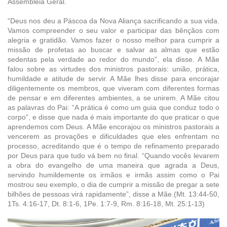
Assembleia Geral.
“Deus nos deu a Páscoa da Nova Aliança sacrificando a sua vida.
Vamos compreender o seu valor e participar das bênçãos com
alegria e gratidão. Vamos fazer o nosso melhor para cumprir a
missão de profetas ao buscar e salvar as almas que estão
sedentas pela verdade ao redor do mundo”, ela disse. A Mãe
falou sobre as virtudes dos ministros pastorais: união, prática,
humildade e atitude de servir. A Mãe lhes disse para encorajar
diligentemente os membros, que viveram com diferentes formas
de pensar e em diferentes ambientes, a se unirem. A Mãe citou
as palavras do Pai: “A prática é como um guia que conduz todo o
corpo”, e disse que nada é mais importante do que praticar o que
aprendemos com Deus. A Mãe encorajou os ministros pastorais a
vencerem as provações e dificuldades que eles enfrentam no
processo, acreditando que é o tempo de refinamento preparado
por Deus para que tudo vá bem no final. “Quando vocês levarem
a obra do evangelho de uma maneira que agrada a Deus,
servindo humildemente os irmãos e irmãs assim como o Pai
mostrou seu exemplo, o dia de cumprir a missão de pregar a sete
bilhões de pessoas virá rapidamente”, disse a Mãe.(Mt. 13:44-50,
1Ts. 4:16-17, Dt. 8:1-6, 1Pe. 1:7-9, Rm. 8:16-18, Mt. 25:1-13)