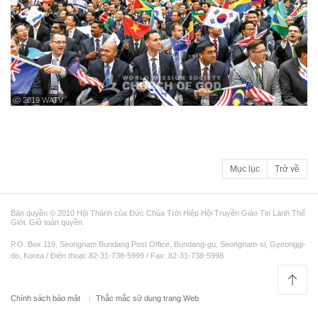
ⓒ 2019 WATV
Mục lục
Trở về
Bản quyền © 2010 Hội Thánh của Đức Chúa Trời Hiệp Hội Truyền Giáo Tin Lành Thế
Giới. Giữ toàn quyền.
P.O. Box 119, Seongnam Bundang Post Office, Bundang-gu, Seongnam-si, Gyeonggi-
do, Korea / Điện thoại: 82-31-738-5999 / Fax: 82-31-738-5998
Chính sách bảo mật
Thắc mắc sử dụng trang Web