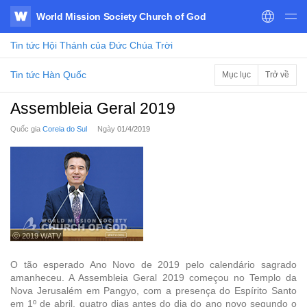
World Mission Society Church of God
WATV
Tin tức
Hội Thánh của Đức Chúa Trời
Tin tức Hàn Quốc
Mục lục
Trở về
Assembleia Geral 2019
Quốc gia
Coreia do Sul
Ngày
01/4/2019
ⓒ 2019 WATV
O tão esperado Ano Novo de 2019 pelo calendário sagrado
amanheceu. A Assembleia Geral 2019 começou no Templo da
Nova Jerusalém em Pangyo, com a presença do Espírito Santo
em 1º de abril, quatro dias antes do dia do ano novo segundo o