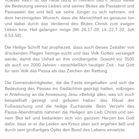
»Dieser Kelch ist der neue Bund in meinem Blut.« Jesus stellte
die Bedeutung seines Leibes und seines Blutes als Passabrot und
Passawein dar und ließ sie seine Jünger zu sich nehmen, mit
dem herzinnigsten Wunsch, dass die Menschheit es genauso tun
und dabei durch das Verdienst des Blutes Christi zum ewigen
Leben bzw. Heil gelangen möge (Mt 26,17-28; Lk 22,7-20; Joh
6,53-58).
Die Heilige Schrift hat prophezeit, dass auch dieses Zeitalter von
drückenden Plagen heimge-sucht und das Volk Gottes versiegelt
werde, damit das Unheil an ihm vorübergehe. Sowohl vor 3500
als auch vor 2000 Jahren - einschließlich heutiger Zeit - hat Gott
für sein Volk das Passa als das Zeichen der Rettung.
Die Gemeindemitglieder, die die Feste eingehalten und sich die
Bedeutung des Passas ins Gedächtnis geprägt hatten, vollzogen
in Anlehnung an die Anweisung Jesu »Befolgt alles, was ich euch
beispielhaft gezeigt und geboten habe« das Ritual der
Fußwaschung und die heilige Eucharistie. Beim Verzehr des
Passa-Abendmahls nahmen die Heiligen am Leib Christi und sei-
nem Blut teil und bedankten sich von ganzem Herzen bei Gott
dafür, dass er er die Leiden am Kreuz über sich ergehen ließ und
durch sein großartiges Opfer den Bund des Lebens einsetzte.