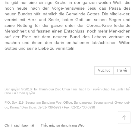
Es gibt nur eine einzige Kirche in der ganzen weiten Welt, die
noch heute nach der Vorge-hensweise Jesu das Passa des
neuen Bundes hält, nämlich die Gemeinde Gottes. Die Mitglie-der,
vereint mit Herz und Seele, baten Gott um seinen Segen und
seine Rettung für die ganze unter der Corona-Krise leidende
Menschheit und fassten einen Entschluss, noch mehr Men-schen
auf der Erde mit dem neunen Bund des Lebens vertraut zu
machen und ihnen den darin enthaltenen tatsächlichen Willen
Gottes und seine Liebe zu vermitteln.
Mục lục
Trở về
Bản quyền © 2010 Hội Thánh của Đức Chúa Trời Hiệp Hội Truyền Giáo Tin Lành Thế
Giới. Giữ toàn quyền.
P.O. Box 119, Seongnam Bundang Post Office, Bundang-gu, Seongnam-si, Gyeonggi-
do, Korea / Điện thoại: 82-31-738-5999 / Fax: 82-31-738-5998
Chính sách bảo mật
Thắc mắc sử dụng trang Web