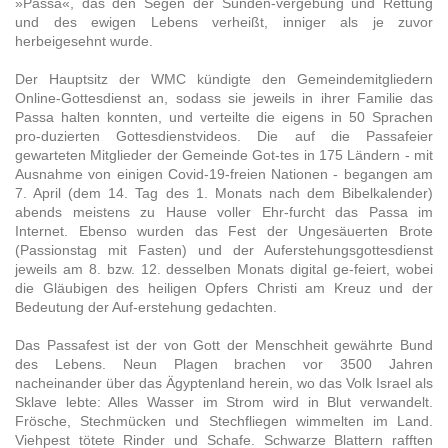
»Passa«, das den Segen der Sünden-vergebung und Rettung
und des ewigen Lebens verheißt, inniger als je zuvor
herbeigesehnt wurde.
Der Hauptsitz der WMC kündigte den Gemeindemitgliedern
Online-Gottesdienst an, sodass sie jeweils in ihrer Familie das
Passa halten konnten, und verteilte die eigens in 50 Sprachen
pro-duzierten Gottesdienstvideos. Die auf die Passafeier
gewarteten Mitglieder der Gemeinde Got-tes in 175 Ländern - mit
Ausnahme von einigen Covid-19-freien Nationen - begangen am
7. April (dem 14. Tag des 1. Monats nach dem Bibelkalender)
abends meistens zu Hause voller Ehr-furcht das Passa im
Internet. Ebenso wurden das Fest der Ungesäuerten Brote
(Passionstag mit Fasten) und der Auferstehungsgottesdienst
jeweils am 8. bzw. 12. desselben Monats digital ge-feiert, wobei
die Gläubigen des heiligen Opfers Christi am Kreuz und der
Bedeutung der Auf-erstehung gedachten.
Das Passafest ist der von Gott der Menschheit gewährte Bund
des Lebens. Neun Plagen brachen vor 3500 Jahren
nacheinander über das Ägyptenland herein, wo das Volk Israel als
Sklave lebte: Alles Wasser im Strom wird in Blut verwandelt.
Frösche, Stechmücken und Stechfliegen wimmelten im Land.
Viehpest tötete Rinder und Schafe. Schwarze Blattern rafften