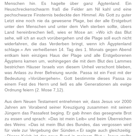
Menschen hin. Es hagelte über ganz Ägytenland. Ein
Heuschreckenschwarm fraß die Felder am Nil kahl und eine
pechschwarze Finsternis bedeckte den Himmel. Als Gott zu guter
Letzt eine noch nie da gewesene Plage, bei der alle Erstgeburt
unter den Menschen und unter dem Vieh sterben sollte, übers
Land hereinbrechen ließ, wies er Mose an: »Wo ich das Blut
sehe, will ich an euch vorübergehen und die Plage soll euch nicht
widerfahren, die das Verderben bringt, wenn ich Ägyptenland
schlage.« Am verheißenen 14. Tag des 1. Monats gegen Abend
entkam kein einziges Haus der Plage und alle Erstgeborenen
Ägyptens kamen um, wohingegen die mit dem Blut des Lammes
bestrichen Häuser Israels von diesem Unheil verschont blieben,
was Anlass zu ihrer Befreiung wurde. Passa ist ein Fest mit der
Bedeutung »Vorübergehen«. Gott bestimmte dieses Passa zu
einem Fest des Herrn und ließ es alle Generationen als ewige
Ordnung feiern (2. Mose 7,12).
Aus dem Neuen Testament entnehmen wir, dass Jesus vor 2000
Jahren am Vorabend seiner Kreuzigung zusammen mit seinen
Jüngern das Passafest beging. Er gab ihnen das gesegnete Brot
zu essen und sprach: »Das ist mein Leib« und beim Überreichen
des Weins: »Das ist mein Blut des Bundes, das vergossen wird
für viele zur Vergebung der Sünden.« Er sagte auch gleichzeitig: