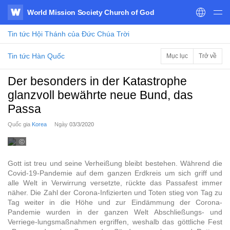
World Mission Society Church of God
WATV
Tin tức
Hội Thánh của Đức Chúa Trời
Tin tức Hàn Quốc
Mục lục
Trở về
Der besonders in der Katastrophe
glanzvoll bewährte neue Bund, das
Passa
Quốc gia
Korea
Ngày
03/3/2020
ⓒ
2020
WATV
Gott ist treu und seine Verheißung bleibt bestehen. Während die
Covid-19-Pandemie auf dem ganzen Erdkreis um sich griff und
alle Welt in Verwirrung versetzte, rückte das Passafest immer
näher. Die Zahl der Corona-Infizierten und Toten stieg von Tag zu
Tag weiter in die Höhe und zur Eindämmung der Corona-
Pandemie wurden in der ganzen Welt Abschließungs- und
Verriege-lungsmaßnahmen ergriffen, weshalb das göttliche Fest