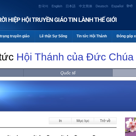
한국어
English
日本語
中文简体
Deutsch
Español
हिन्दी
trạng truyền giáo
Lẽ thật Sự Sống
Tin tức Hội Thánh
Đóng góp x
 tức
Hội Thánh của Đức Chúa 
Quốc tế
In
Mục lục
Trở về