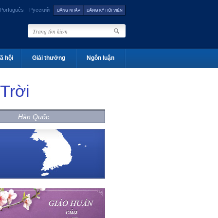
Português
Русский
ã hội
Giải thưởng
Ngôn luận
Trời
Hàn Quốc