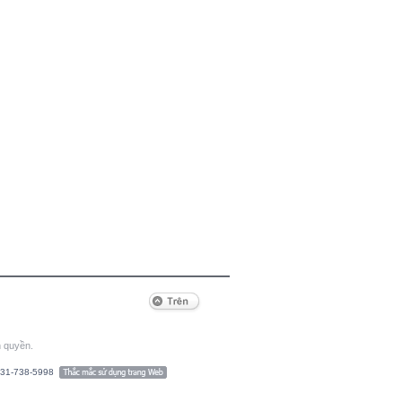
n quyền.
-31-738-5998