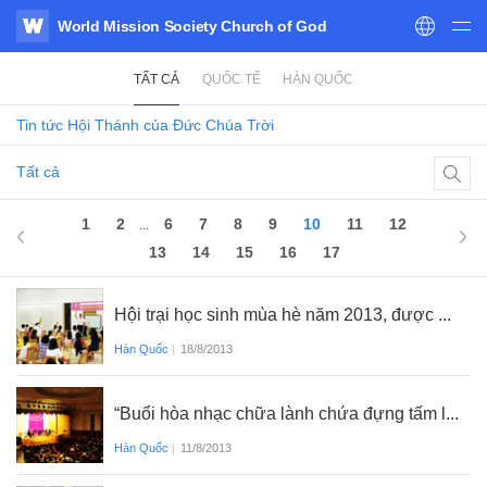
World Mission Society Church of God
WATV
TẤT CẢ
QUỐC TẾ
HÀN QUỐC
Tin tức
Hội Thánh của Đức Chúa Trời
Tất cả
10
of 17
1
2
6
7
8
9
10
11
12
...
13
14
15
16
17
Hội trại học sinh mùa hè năm 2013, được ...
Hàn Quốc
|
18/8/2013
“Buổi hòa nhạc chữa lành chứa đựng tấm l...
Hàn Quốc
|
11/8/2013