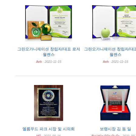
그린오가니제이션 창립자/대표 로저
그린오가니제이션 창립자/대
월렌스
월렌스
Anh
|
2021-11-15
Anh
|
2021-11-15
엘름우드 파크 시장 및 시의회
보령시장 김 동 일