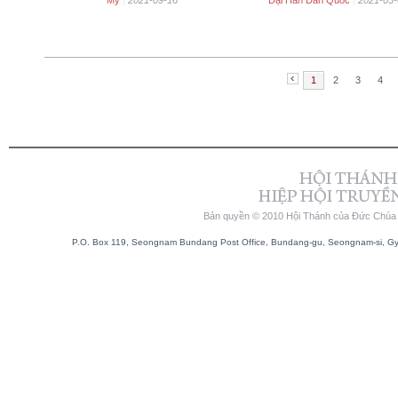
Mỹ
|
2021-09-16
Đại Hàn Dân Quốc
|
2021-03-
1
2
3
4
Bản quyền © 2010 Hội Thánh của Đức Chúa T
P.O. Box 119, Seongnam Bundang Post Office, Bundang-gu, Seongnam-si, Gyeo