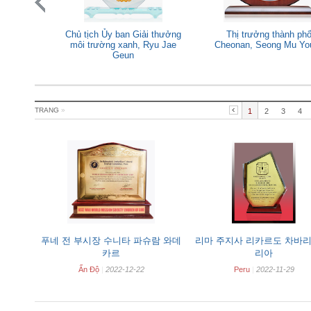
tịch Ủy ban Giải thưởng
Thị trưởng thành phố
Nghị v
 trường xanh, Ryu Jae
Cheonan, Seong Mu Young
R
Geun
TRANG
»
1
2
3
4
푸네 전 부시장 수니타 파슈람 와데
리마 주지사 리카르도 차바리
카르
리아
Ấn Độ
|
2022-12-22
Peru
|
2022-11-29