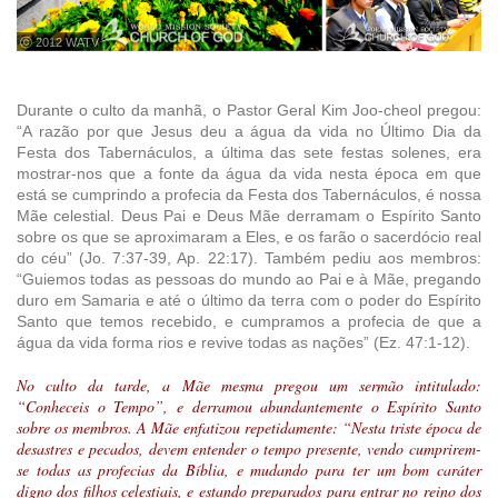
ⓒ 2012 WATV
Durante o culto da manhã, o Pastor Geral Kim Joo-cheol pregou:
“A razão por que Jesus deu a água da vida no Último Dia da
Festa dos Tabernáculos, a última das sete festas solenes, era
mostrar-nos que a fonte da água da vida nesta época em que
está se cumprindo a profecia da Festa dos Tabernáculos, é nossa
Mãe celestial. Deus Pai e Deus Mãe derramam o Espírito Santo
sobre os que se aproximaram a Eles, e os farão o sacerdócio real
do céu” (Jo. 7:37-39, Ap. 22:17). Também pediu aos membros:
“Guiemos todas as pessoas do mundo ao Pai e à Mãe, pregando
duro em Samaria e até o último da terra com o poder do Espírito
Santo que temos recebido, e cumpramos a profecia de que a
água da vida forma rios e revive todas as nações” (Ez. 47:1-12).
No culto da tarde, a Mãe mesma pregou um sermão intitulado:
“Conheceis o Tempo”, e derramou abundantemente o Espírito Santo
sobre os membros. A Mãe enfatizou repetidamente: “Nesta triste época de
desastres e pecados, devem entender o tempo presente, vendo cumprirem-
se todas as profecias da Bíblia, e mudando para ter um bom caráter
digno dos filhos celestiais, e estando preparados para entrar no reino dos