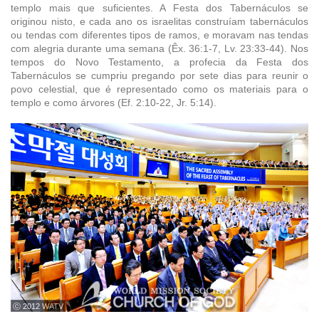
templo mais que suficientes. A Festa dos Tabernáculos se
originou nisto, e cada ano os israelitas construíam tabernáculos
ou tendas com diferentes tipos de ramos, e moravam nas tendas
com alegria durante uma semana (Êx. 36:1-7, Lv. 23:33-44). Nos
tempos do Novo Testamento, a profecia da Festa dos
Tabernáculos se cumpriu pregando por sete dias para reunir o
povo celestial, que é representado como os materiais para o
templo e como árvores (Ef. 2:10-22, Jr. 5:14).
ⓒ 2012 WATV