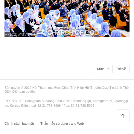
ⓒ 2012 WATV
Mục lục
Trở về
Bản quyền © 2010 Hội Thánh của Đức Chúa Trời Hiệp Hội Truyền Giáo Tin Lành Thế
Giới. Giữ toàn quyền.
P.O. Box 119, Seongnam Bundang Post Office, Bundang-gu, Seongnam-si, Gyeonggi-
do, Korea / Điện thoại: 82-31-738-5999 / Fax: 82-31-738-5998
Chính sách bảo mật
Thắc mắc sử dụng trang Web