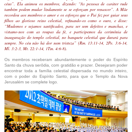
céus”. Ela animou os membros, dizendo: “As pessoas de caráter rude
também podem mudar lindamente se se esforçam por renascer”. A Mãe
recordou aos membros o amor e os esforços que o Pai fez por guiar seus
filhos ao glorioso reino celestial, refinando-os como o ouro, e disse:
“Mudemos e sejamos santificados, para ser sem defeitos e manchas, e
vistamo-nos com as roupas da fé, e participemos da cerimônia de
inauguração do templo celestial, no banquete celestial que durará para
sempre. No céu não há dor nem tristeza” (Rm. 13:11-14, 2Pe. 3:6-14,
Ml. 3:2-3, Mt. 22:1-14, 1Tm. 4:6-8).
Os membros receberam abundantemente o poder do Espírito
Santo da chuva serôdia, com gratidão e prazer. Desejaram poder
encontrar toda a família celestial dispersada no mundo inteiro,
com o poder do Espírito Santo, para que o Templo da Nova
Jerusalém se complete logo.