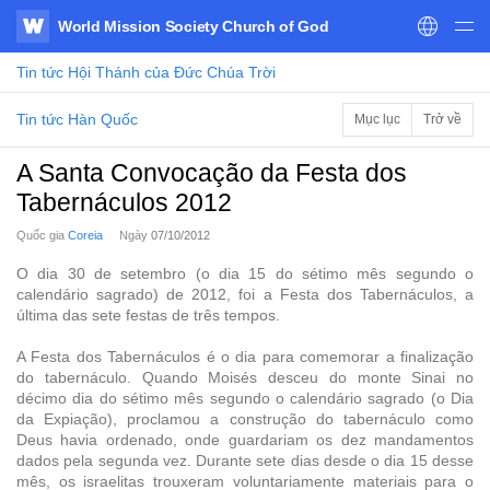
World Mission Society Church of God
WATV
Tin tức
Hội Thánh của Đức Chúa Trời
Tin tức Hàn Quốc
Mục lục
Trở về
A Santa Convocação da Festa dos
Tabernáculos 2012
Quốc gia
Coreia
Ngày
07/10/2012
O dia 30 de setembro (o dia 15 do sétimo mês segundo o
calendário sagrado) de 2012, foi a Festa dos Tabernáculos, a
última das sete festas de três tempos.
A Festa dos Tabernáculos é o dia para comemorar a finalização
do tabernáculo. Quando Moisés desceu do monte Sinai no
décimo dia do sétimo mês segundo o calendário sagrado (o Dia
da Expiação), proclamou a construção do tabernáculo como
Deus havia ordenado, onde guardariam os dez mandamentos
dados pela segunda vez. Durante sete dias desde o dia 15 desse
mês, os israelitas trouxeram voluntariamente materiais para o