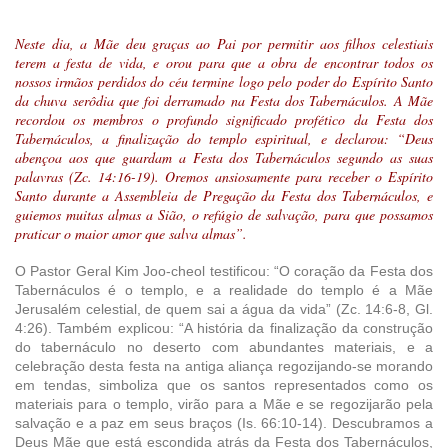
Neste dia, a Mãe deu graças ao Pai por permitir aos filhos celestiais
terem a festa de vida, e orou para que a obra de encontrar todos os
nossos irmãos perdidos do céu termine logo pelo poder do Espírito Santo
da chuva serôdia que foi derramado na Festa dos Tabernáculos. A Mãe
recordou os membros o profundo significado profético da Festa dos
Tabernáculos, a finalização do templo espiritual, e declarou: “Deus
abençoa aos que guardam a Festa dos Tabernáculos segundo as suas
palavras (Zc. 14:16-19). Oremos ansiosamente para receber o Espírito
Santo durante a Assembleia de Pregação da Festa dos Tabernáculos, e
guiemos muitas almas a Sião, o refúgio de salvação, para que possamos
praticar o maior amor que salva almas”.
O Pastor Geral Kim Joo-cheol testificou: “O coração da Festa dos
Tabernáculos é o templo, e a realidade do templo é a Mãe
Jerusalém celestial, de quem sai a água da vida” (Zc. 14:6-8, Gl.
4:26). Também explicou: “A história da finalização da construção
do tabernáculo no deserto com abundantes materiais, e a
celebração desta festa na antiga aliança regozijando-se morando
em tendas, simboliza que os santos representados como os
materiais para o templo, virão para a Mãe e se regozijarão pela
salvação e a paz em seus braços (Is. 66:10-14). Descubramos a
Deus Mãe que está escondida atrás da Festa dos Tabernáculos,