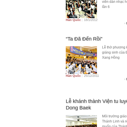
viên dàn nhạc h
lần 6
Hàn Quốc
|
18/1/2012
“Ta Đã Đến Rồi”
Lễ thờ phượng 
giáng sinh của
Xang Hồng
Hàn Quốc
|
25/12/2011
Lễ khánh thành Viện tu lu
Dong Baek
Môi trường giáo
Thánh Linh và r
muốn của Thánh