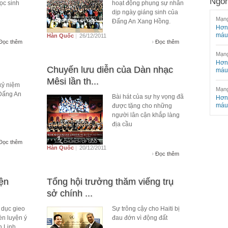
Ngôn
ọc sinh
hoạt động phụng sự nhân
dịp ngày giáng sinh của
Mạng
Đấng An Xang Hồng.
Hơn 
máu
Hàn Quốc
|
26/12/2011
Đọc thêm
Đọc thêm
Mạng
Hơn 
Chuyến lưu diễn của Dàn nhạc
máu
Mêsi lần th...
kỷ niệm
Mạng
 Đấng An
Bài hát của sự hy vọng đã
Hơn 
máu
được tặng cho những
người lân cận khắp làng
địa cầu
Đọc thêm
Hàn Quốc
|
20/12/2011
Đọc thêm
yện
Tổng hội trưởng thăm viếng trụ
sở chính ...
 dục gieo
Sự trông cậy cho Haiti bị
èn luyện ý
đau đớn vì động đất
 Linh