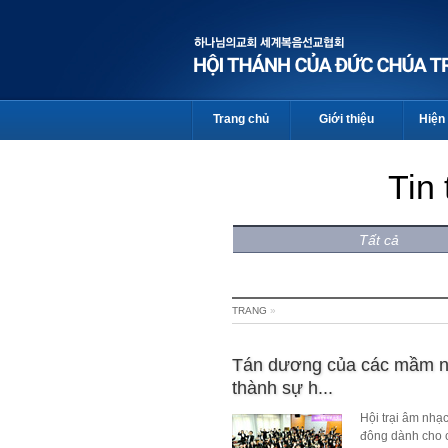
Trang chủ
Giới thiệu
Hiện 
Tin
Tất cả
TRANG
»
Tán dương của các mầm n
thành sự h...
Hội trại âm nhạ
đông dành cho 