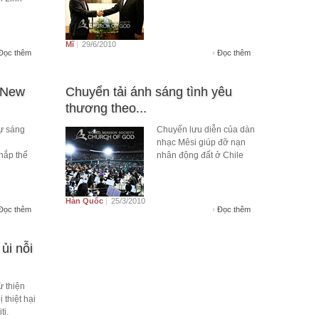
Mĩ
|
29/6/2010
Đọc thêm
Đọc thêm
 New
Chuyển tải ánh sáng tình yêu
thương theo...
sự sáng
Chuyến lưu diễn của dàn
nhạc Mêsi giúp đỡ nạn
hắp thế
nhân động đất ở Chile
Hàn Quốc
|
25/3/2010
Đọc thêm
Đọc thêm
ủi nỗi
ừ thiện
 thiệt hại
ti.