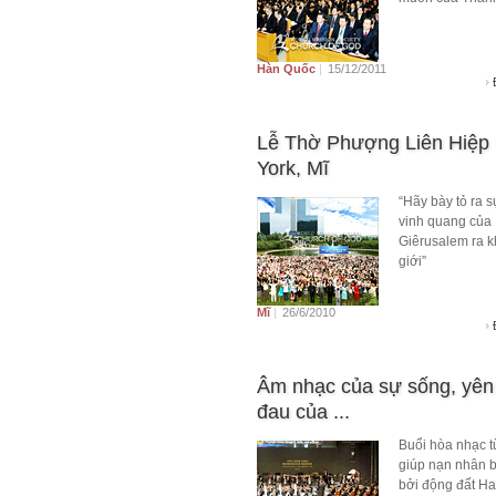
Hàn Quốc
|
15/12/2011
Lễ Thờ Phượng Liên Hiệp
York, Mĩ
“Hãy bày tỏ ra 
vinh quang của
Giêrusalem ra k
giới”
Mĩ
|
26/6/2010
Âm nhạc của sự sống, yên 
đau của ...
Buổi hòa nhạc t
giúp nạn nhân bị
bởi động đất Hai