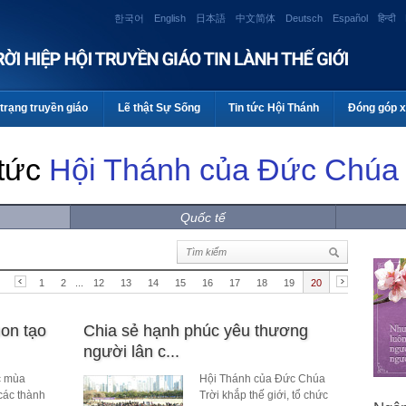
한국어
English
日本語
中文简体
Deutsch
Español
हिन्दी
trạng truyền giáo
Lẽ thật Sự Sống
Tin tức Hội Thánh
Đóng góp x
 tức
Hội Thánh của Đức Chúa 
Quốc tế
1
2
...
12
13
14
15
16
17
18
19
20
on tạo
Chia sẻ hạnh phúc yêu thương
người lân c...
c mùa
Hội Thánh của Đức Chúa
các thành
Trời khắp thế giới, tổ chức