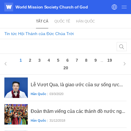
World Mission Society Church of God
WATV
TẤT CẢ
QUỐC TẾ
HÀN QUỐC
Tin tức
Hội Thánh của Đức Chúa Trời
1
2
3
4
5
6
7
8
9
19
...
20
Lễ Vượt Qua, là giao ước của sự sống rực...
Hàn Quốc
|
03/3/2020
Đoàn thăm viếng của các thánh đồ nước ng...
Hàn Quốc
|
31/12/2018