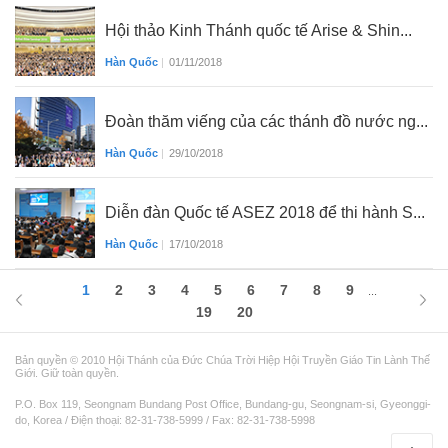
Hội thảo Kinh Thánh quốc tế Arise & Shin...
Hàn Quốc
|
01/11/2018
Đoàn thăm viếng của các thánh đồ nước ng...
Hàn Quốc
|
29/10/2018
Diễn đàn Quốc tế ASEZ 2018 để thi hành S...
Hàn Quốc
|
17/10/2018
1
2
3
4
5
6
7
8
9
...
19
20
Bản quyền © 2010 Hội Thánh của Đức Chúa Trời Hiệp Hội Truyền Giáo Tin Lành Thế
Giới. Giữ toàn quyền.
P.O. Box 119, Seongnam Bundang Post Office, Bundang-gu, Seongnam-si, Gyeonggi-
do, Korea / Điện thoại: 82-31-738-5999 / Fax: 82-31-738-5998