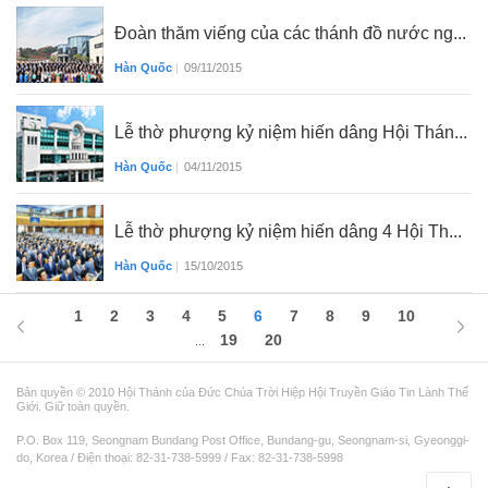
Đoàn thăm viếng của các thánh đồ nước ng...
Hàn Quốc
|
09/11/2015
Lễ thờ phượng kỷ niệm hiến dâng Hội Thán...
Hàn Quốc
|
04/11/2015
Lễ thờ phượng kỷ niệm hiến dâng 4 Hội Th...
Hàn Quốc
|
15/10/2015
1
2
3
4
5
6
7
8
9
10
19
20
...
Bản quyền © 2010 Hội Thánh của Đức Chúa Trời Hiệp Hội Truyền Giáo Tin Lành Thế
Giới. Giữ toàn quyền.
P.O. Box 119, Seongnam Bundang Post Office, Bundang-gu, Seongnam-si, Gyeonggi-
do, Korea / Điện thoại: 82-31-738-5999 / Fax: 82-31-738-5998