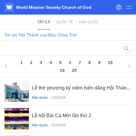
World Mission Society Church of God
WATV
TẤT CẢ
QUỐC TẾ
HÀN QUỐC
Tin tức
Hội Thánh của Đức Chúa Trời
1
2
3
4
5
6
7
8
9
10
...
19
20
Lễ thờ phượng kỷ niệm hiến dâng Hội Thán...
Hàn Quốc
|
13/2/2016
Lễ hội Bài Ca Mới lần thứ 2
Hàn Quốc
|
31/1/2016