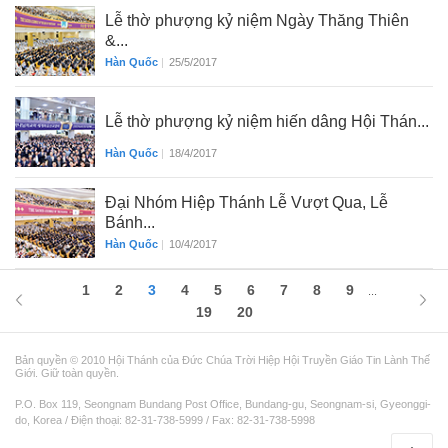
Lễ thờ phượng kỷ niệm Ngày Thăng Thiên
&...
Hàn Quốc
|
25/5/2017
Lễ thờ phượng kỷ niệm hiến dâng Hội Thán...
Hàn Quốc
|
18/4/2017
Đại Nhóm Hiệp Thánh Lễ Vượt Qua, Lễ
Bánh...
Hàn Quốc
|
10/4/2017
1
2
3
4
5
6
7
8
9
...
19
20
Bản quyền © 2010 Hội Thánh của Đức Chúa Trời Hiệp Hội Truyền Giáo Tin Lành Thế
Giới. Giữ toàn quyền.
P.O. Box 119, Seongnam Bundang Post Office, Bundang-gu, Seongnam-si, Gyeonggi-
do, Korea / Điện thoại: 82-31-738-5999 / Fax: 82-31-738-5998