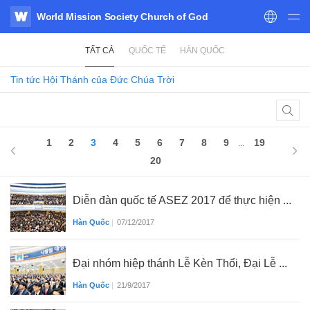
World Mission Society Church of God
WATV
TẤT CẢ
QUỐC TẾ
HÀN QUỐC
Tin tức
Hội Thánh của Đức Chúa Trời
1
2
3
4
5
6
7
8
9
19
...
20
Diễn đàn quốc tế ASEZ 2017 để thực hiện ...
Hàn Quốc
|
07/12/2017
Đại nhóm hiệp thánh Lễ Kèn Thổi, Đại Lễ ...
Hàn Quốc
|
21/9/2017