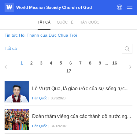
World Mission Society Church of God
WATV
TẤT CẢ
QUỐC TẾ
HÀN QUỐC
Tin tức
Hội Thánh của Đức Chúa Trời
Tất cả
1
of 17
1
2
3
4
5
6
7
8
9
16
...
17
Lễ Vượt Qua, là giao ước của sự sống rực...
Hàn Quốc
|
03/3/2020
Đoàn thăm viếng của các thánh đồ nước ng...
Hàn Quốc
|
31/12/2018