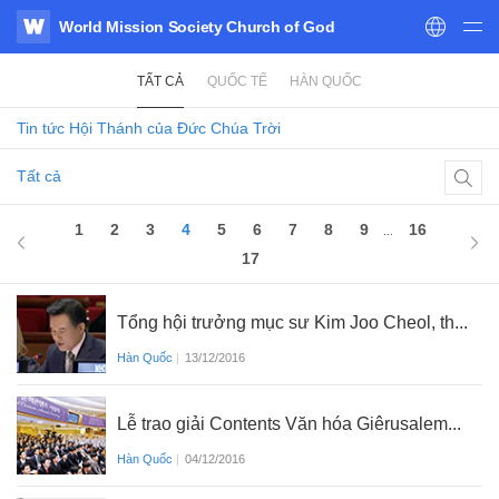
World Mission Society Church of God
WATV
TẤT CẢ
QUỐC TẾ
HÀN QUỐC
Tin tức
Hội Thánh của Đức Chúa Trời
Tất cả
4
of 17
1
2
3
4
5
6
7
8
9
16
...
17
Tổng hội trưởng mục sư Kim Joo Cheol, th...
Hàn Quốc
|
13/12/2016
Lễ trao giải Contents Văn hóa Giêrusalem...
Hàn Quốc
|
04/12/2016