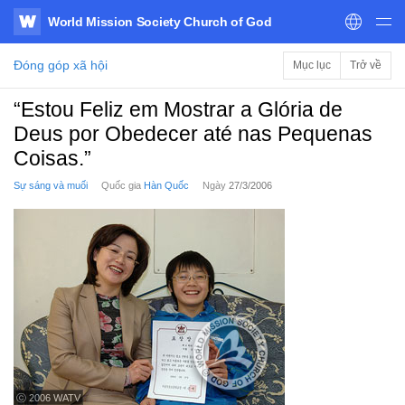
World Mission Society Church of God
WATV
Đóng góp xã hội
Mục lục
Trở về
“Estou Feliz em Mostrar a Glória de
Deus por Obedecer até nas Pequenas
Coisas.”
Sự sáng và muối
Quốc gia
Hàn Quốc
Ngày
27/3/2006
ⓒ 2006 WATV