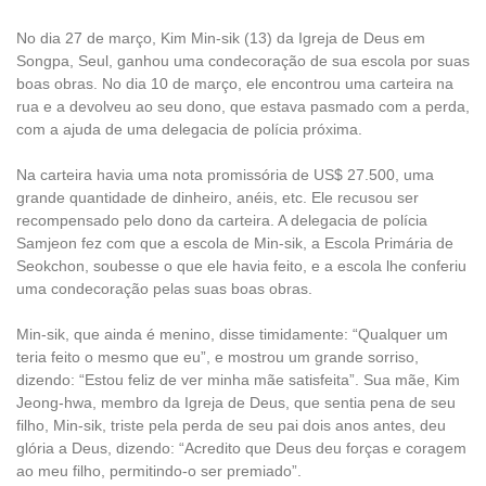
No dia 27 de março, Kim Min-sik (13) da Igreja de Deus em
Songpa, Seul, ganhou uma condecoração de sua escola por suas
boas obras. No dia 10 de março, ele encontrou uma carteira na
rua e a devolveu ao seu dono, que estava pasmado com a perda,
com a ajuda de uma delegacia de polícia próxima.
Na carteira havia uma nota promissória de US$ 27.500, uma
grande quantidade de dinheiro, anéis, etc. Ele recusou ser
recompensado pelo dono da carteira. A delegacia de polícia
Samjeon fez com que a escola de Min-sik, a Escola Primária de
Seokchon, soubesse o que ele havia feito, e a escola lhe conferiu
uma condecoração pelas suas boas obras.
Min-sik, que ainda é menino, disse timidamente: “Qualquer um
teria feito o mesmo que eu”, e mostrou um grande sorriso,
dizendo: “Estou feliz de ver minha mãe satisfeita”. Sua mãe, Kim
Jeong-hwa, membro da Igreja de Deus, que sentia pena de seu
filho, Min-sik, triste pela perda de seu pai dois anos antes, deu
glória a Deus, dizendo: “Acredito que Deus deu forças e coragem
ao meu filho, permitindo-o ser premiado”.