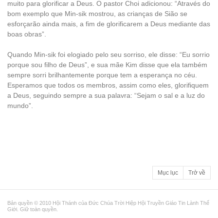
muito para glorificar a Deus. O pastor Choi adicionou: “Através do
bom exemplo que Min-sik mostrou, as crianças de Sião se
esforçarão ainda mais, a fim de glorificarem a Deus mediante das
boas obras”.
Quando Min-sik foi elogiado pelo seu sorriso, ele disse: “Eu sorrio
porque sou filho de Deus”, e sua mãe Kim disse que ela também
sempre sorri brilhantemente porque tem a esperança no céu.
Esperamos que todos os membros, assim como eles, glorifiquem
a Deus, seguindo sempre a sua palavra: “Sejam o sal e a luz do
mundo”.
Mục lục
Trở về
Bản quyền © 2010 Hội Thánh của Đức Chúa Trời Hiệp Hội Truyền Giáo Tin Lành Thế
Giới. Giữ toàn quyền.