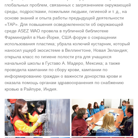
глобальных проблем, связанных с загрязнением окружающей
среды, подростками, пожилыми людьми, гигиеной и т. д., на
основе знаний и опыта работы предыдущей деятельности
«TAP». Для повышения осведомленности об окружающей
среде ASEZ WAO провела в публичной библиотеке
Фармингдейл в Нью-Йорке, США форум о сокращении
использования пластика; убрала колючий кустарник, который
наносил ущерб экосистеме в Веллингтоне, Новая Зеландия;
открыла класс по гигиене полости рта для учащихся
начальной школы в Густаво А. Мадеро, Мексика; а также
проводила кампании по сбору крови, кампании по
информированию граждан о важности донорства крови и
оказала помощь органам здравоохранения по снабжению
кровью в Райпуре, Индия.