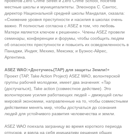
проектов Zero Crime Street и Zero Crime School, посетив
местные школы и муниципалитеты. Элеонора С. Сантос,
директор Национальной средней школы Мандалая, сказала:
«Снижение уровня преступности и насилия в школах очень
важно. Я полностью согласна с ASEZ в том, что любовь
Матери является ключом к решению». Члены ASEZ провели
семинары, конференции и форумы, чтобы сообщить людям
об опасностях преступности и повысить их осведомленность в
Панаджи, Индия; Мехико, Мексика; и Буэнос-Айрес,
Аргентина.
ASEZ WAO:«Достучись(TAP) для защиты Земли!»
Проект (TAP, Take Action Project) ASEZ WAO, волонтерской
группы рабочей молодежи, имеет два значения: «Tap
(достучаться), Take action (совместное действие). Это
волонтерские усилия работающих людей – движущей силы
мировой экономики, направленные на то, чтобы совместными
действиями менять мир, чтобы достучаться до сознания
людей для устойчивого развития человечества и земли.
ASEZ WAO поехала заграницу во время короткого периода
отпусков, и взяла на себя инициативу решения общих