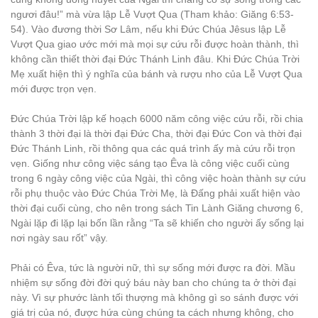
ngươi đâu!” mà vừa lập Lễ Vượt Qua (Tham khảo: Giăng 6:53-
54). Vào đương thời Sơ Lâm, nếu khi Đức Chúa Jêsus lập Lễ
Vượt Qua giao ước mới mà mọi sự cứu rỗi được hoàn thành, thì
không cần thiết thời đại Đức Thánh Linh đâu. Khi Đức Chúa Trời
Mẹ xuất hiện thì ý nghĩa của bánh và rượu nho của Lễ Vượt Qua
mới được trọn vẹn.
Đức Chúa Trời lập kế hoạch 6000 năm công việc cứu rỗi, rồi chia
thành 3 thời đại là thời đại Đức Cha, thời đại Đức Con và thời đại
Đức Thánh Linh, rồi thông qua các quá trình ấy mà cứu rỗi trọn
vẹn. Giống như công việc sáng tạo Êva là công việc cuối cùng
trong 6 ngày công việc của Ngài, thì công việc hoàn thành sự cứu
rỗi phụ thuộc vào Đức Chúa Trời Mẹ, là Đấng phải xuất hiện vào
thời đại cuối cùng, cho nên trong sách Tin Lành Giăng chương 6,
Ngài lặp đi lặp lại bốn lần rằng “Ta sẽ khiến cho người ấy sống lại
nơi ngày sau rốt” vậy.
Phải có Êva, tức là người nữ, thì sự sống mới được ra đời. Mầu
nhiệm sự sống đời đời quý báu này ban cho chúng ta ở thời đại
này. Vì sự phước lành tối thượng mà không gì so sánh được với
giá trị của nó, được hứa cùng chúng ta cách nhưng không, cho