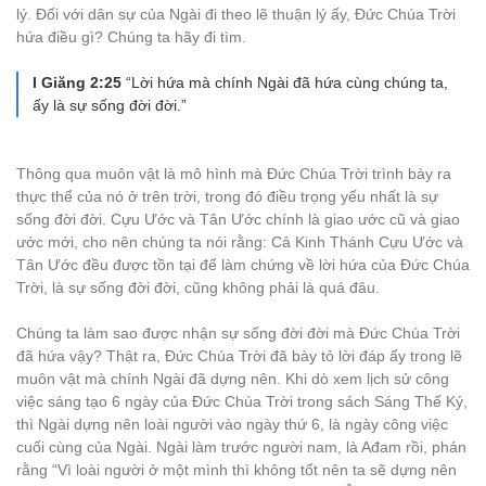
lý. Đối với dân sự của Ngài đi theo lẽ thuận lý ấy, Đức Chúa Trời
hứa điều gì? Chúng ta hãy đi tìm.
I Giăng 2:25
“Lời hứa mà chính Ngài đã hứa cùng chúng ta,
ấy là sự sống đời đời.”
Thông qua muôn vật là mô hình mà Đức Chúa Trời trình bày ra
thực thể của nó ở trên trời, trong đó điều trọng yếu nhất là sự
sống đời đời. Cựu Ước và Tân Ước chính là giao ước cũ và giao
ước mới, cho nên chúng ta nói rằng: Cả Kinh Thánh Cựu Ước và
Tân Ước đều được tồn tại để làm chứng về lời hứa của Đức Chúa
Trời, là sự sống đời đời, cũng không phải là quá đâu.
Chúng ta làm sao được nhận sự sống đời đời mà Đức Chúa Trời
đã hứa vậy? Thật ra, Đức Chúa Trời đã bày tỏ lời đáp ấy trong lẽ
muôn vật mà chính Ngài đã dựng nên. Khi dò xem lịch sử công
việc sáng tạo 6 ngày của Đức Chúa Trời trong sách Sáng Thế Ký,
thì Ngài dựng nên loài người vào ngày thứ 6, là ngày công việc
cuối cùng của Ngài. Ngài làm trước người nam, là Ađam rồi, phán
rằng “Vì loài người ở một mình thì không tốt nên ta sẽ dựng nên