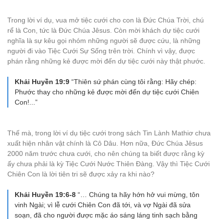
Trong lời ví dụ, vua mở tiệc cưới cho con là Đức Chúa Trời, chú
rể là Con, tức là Đức Chúa Jêsus. Còn mời khách dự tiệc cưới
nghĩa là sự kêu gọi nhóm những người sẽ được cứu, là những
người đi vào Tiệc Cưới Sự Sống trên trời. Chính vì vậy, được
phán rằng những kẻ được mời đến dự tiệc cưới này thật phước.
Khải Huyền 19:9
“Thiên sứ phán cùng tôi rằng: Hãy chép:
Phước thay cho những kẻ được mời đến dự tiệc cưới Chiên
Con!...”
Thế mà, trong lời ví dụ tiệc cưới trong sách Tin Lành Mathiơ chưa
xuất hiện nhân vật chính là Cô Dâu. Hơn nữa, Đức Chúa Jêsus
2000 năm trước chưa cưới, cho nên chúng ta biết được rằng kỳ
ấy chưa phải là kỳ Tiệc Cưới Nước Thiên Đàng. Vậy thì Tiệc Cưới
Chiên Con là lời tiên tri sẽ được xảy ra khi nào?
Khải Huyền 19:6-8
“… Chúng ta hãy hớn hở vui mừng, tôn
vinh Ngài; vì lễ cưới Chiên Con đã tới, và vợ Ngài đã sửa
soạn, đã cho người được mặc áo sáng láng tinh sạch bằng