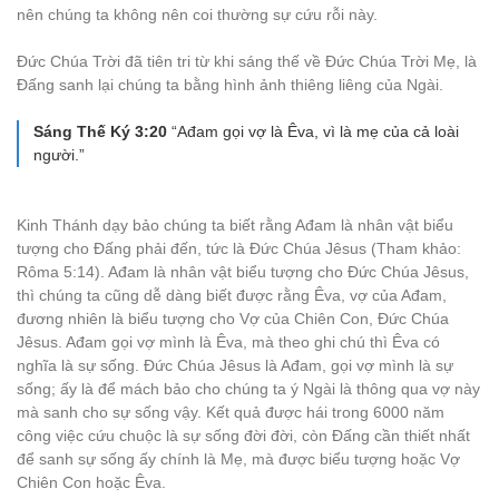
nên chúng ta không nên coi thường sự cứu rỗi này.
Đức Chúa Trời đã tiên tri từ khi sáng thế về Đức Chúa Trời Mẹ, là
Đấng sanh lại chúng ta bằng hình ảnh thiêng liêng của Ngài.
Sáng Thế Ký 3:20
“Ađam gọi vợ là Êva, vì là mẹ của cả loài
người.”
Kinh Thánh dạy bảo chúng ta biết rằng Ađam là nhân vật biểu
tượng cho Đấng phải đến, tức là Đức Chúa Jêsus (Tham khảo:
Rôma 5:14). Ađam là nhân vật biểu tượng cho Đức Chúa Jêsus,
thì chúng ta cũng dễ dàng biết được rằng Êva, vợ của Ađam,
đương nhiên là biểu tượng cho Vợ của Chiên Con, Đức Chúa
Jêsus. Ađam gọi vợ mình là Êva, mà theo ghi chú thì Êva có
nghĩa là sự sống. Đức Chúa Jêsus là Ađam, gọi vợ mình là sự
sống; ấy là để mách bảo cho chúng ta ý Ngài là thông qua vợ này
mà sanh cho sự sống vậy. Kết quả được hái trong 6000 năm
công việc cứu chuộc là sự sống đời đời, còn Đấng cần thiết nhất
để sanh sự sống ấy chính là Mẹ, mà được biểu tượng hoặc Vợ
Chiên Con hoặc Êva.