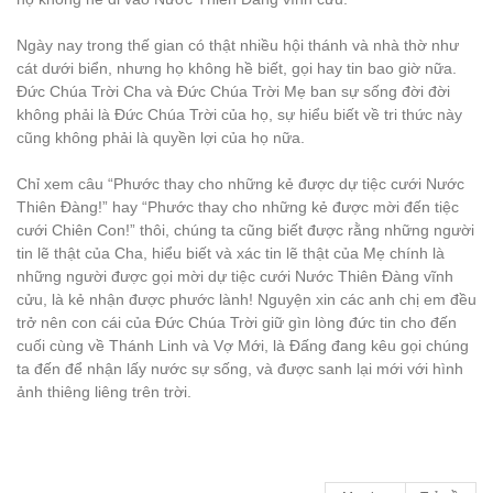
Ngày nay trong thế gian có thật nhiều hội thánh và nhà thờ như
cát dưới biển, nhưng họ không hề biết, gọi hay tin bao giờ nữa.
Đức Chúa Trời Cha và Đức Chúa Trời Mẹ ban sự sống đời đời
không phải là Đức Chúa Trời của họ, sự hiểu biết về tri thức này
cũng không phải là quyền lợi của họ nữa.
Chỉ xem câu “Phước thay cho những kẻ được dự tiệc cưới Nước
Thiên Đàng!” hay “Phước thay cho những kẻ được mời đến tiệc
cưới Chiên Con!” thôi, chúng ta cũng biết được rằng những người
tin lẽ thật của Cha, hiểu biết và xác tin lẽ thật của Mẹ chính là
những người được gọi mời dự tiệc cưới Nước Thiên Đàng vĩnh
cửu, là kẻ nhận được phước lành! Nguyện xin các anh chị em đều
trở nên con cái của Đức Chúa Trời giữ gìn lòng đức tin cho đến
cuối cùng về Thánh Linh và Vợ Mới, là Đấng đang kêu gọi chúng
ta đến để nhận lấy nước sự sống, và được sanh lại mới với hình
ảnh thiêng liêng trên trời.