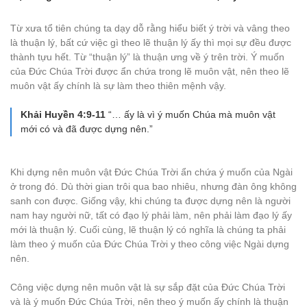
Từ xưa tổ tiên chúng ta dạy dỗ rằng hiểu biết ý trời và vâng theo
là thuận lý, bất cứ việc gì theo lẽ thuận lý ấy thì mọi sự đều được
thành tựu hết. Từ “thuận lý” là thuận ưng về ý trên trời. Ý muốn
của Đức Chúa Trời được ẩn chứa trong lẽ muôn vật, nên theo lẽ
muôn vật ấy chính là sự làm theo thiên mệnh vậy.
Khải Huyền 4:9-11
“… ấy là vì ý muốn Chúa mà muôn vật
mới có và đã được dựng nên.”
Khi dựng nên muôn vật Đức Chúa Trời ẩn chứa ý muốn của Ngài
ở trong đó. Dù thời gian trôi qua bao nhiêu, nhưng đàn ông không
sanh con được. Giống vậy, khi chúng ta được dựng nên là người
nam hay người nữ, tất có đạo lý phải làm, nên phải làm đạo lý ấy
mới là thuận lý. Cuối cùng, lẽ thuận lý có nghĩa là chúng ta phải
làm theo ý muốn của Đức Chúa Trời y theo công việc Ngài dựng
nên.
Công việc dựng nên muôn vật là sự sắp đặt của Đức Chúa Trời
và là ý muốn Đức Chúa Trời, nên theo ý muốn ấy chính là thuận