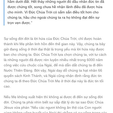
hầm dưới đất. Hết thảy những người đó dầu nhân đức tin đã
được chứng tốt, song chưa hề nhận lãnh điều đã được hứa
cho mình. Vì Đức Chúa Trời có sắm sắn điều tốt hơn cho
chúng ta, hầu cho ngoài chúng ta ra họ không đạt đến sự
trọn vẹn được.”
Sự sống đời đời là lời hứa của Đức Chúa Trời, chỉ được hoàn
thành khi Mẹ phần linh hồn đến thế gian này. Vậy, chúng ta bây
giờ đang sống ở thời đại thật là trọng yếu mà lời hứa này được
ban cho chúng ta. Đức Chúa Trời lựa chọn chúng ta, với tư cách
là những người đã được rèn luyện nhiều nhất trong 6000 năm
công việc cứu chuộc của Ngài, để mà dẫn dắt chúng ta đi đến
Nước Thiên Đàng. Bởi vậy, Ngài dạy dỗ chúng ta hạt nhân 66
quyển sách Kinh Thánh, và Ngài cũng nhận định rằng đức tin
chúng ta đi theo Đức Chúa Trời Mẹ ở thời đại này là đức tin tối
cao.
Nếu Mẹ không xuất hiện thì không ai được đi đến sự sống đời
đời. Chúng ta phải nhìn biết sự sắp đặt lý do tại sao Đức Chúa
Jêsus vừa phán “Nếu các ngươi không ăn thịt của Con người
cùng không uống huyết của Ngài thì chẳng có sự sống trong các