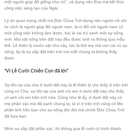
một người giúp đỡ giống như nó”, và dựng nên Êva mà kết thúc
công việc sáng tạo của Ngài.
Lý do quan trọng nhất mà Đức Chúa Trời dựng nên người nữ với
tư cách là người giúp đỡ người nam, là vì đối với người nam có
một công việc không làm được, tức là vai trò sanh một sự sống
mới. Mọi vật sống trên đất này đều được sinh ra thông qua mẫu
thể. Lẽ thiên lý muôn vật như vậy, tức là bởi mẹ mà con cái có sự
sống, ấy là sự sắp đặt trên trời mà mắt chúng ta không thấy
được.
“Vì Lễ Cưới Chiên Con đã tới”
Sự tồn tại của cha ở dưới đất này là lẽ thiên lý cho thấy ở trên trời
cũng có Cha, sự tồn tại của anh chị em ở dưới đất này cho thấy
có anh chị em trên trời nữa. Cũng như lẽ ấy, ở dưới đất này có
mẹ phần xác mà đã sanh chúng ta, là vì ở trên trời cũng có Mẹ
phần linh hồn ban cho sự sống đời đời mà chính Đức Chúa Trời
đã hứa ban.
Nhìn sự sắp đặt phần xác, thì thông qua lễ cưới có hình thành