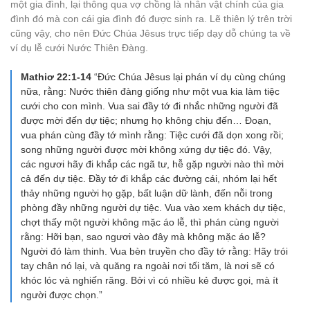
một gia đình, lại thông qua vợ chồng là nhân vật chính của gia
đình đó mà con cái gia đình đó được sinh ra. Lẽ thiên lý trên trời
cũng vậy, cho nên Đức Chúa Jêsus trực tiếp dạy dỗ chúng ta về
ví dụ lễ cưới Nước Thiên Đàng.
Mathiơ 22:1-14
“Đức Chúa Jêsus lại phán ví dụ cùng chúng
nữa, rằng: Nước thiên đàng giống như một vua kia làm tiệc
cưới cho con mình. Vua sai đầy tớ đi nhắc những người đã
được mời đến dự tiệc; nhưng họ không chịu đến… Đoạn,
vua phán cùng đầy tớ mình rằng: Tiệc cưới đã dọn xong rồi;
song những người được mời không xứng dự tiệc đó. Vậy,
các ngươi hãy đi khắp các ngã tư, hễ gặp người nào thì mời
cả đến dự tiệc. Đầy tớ đi khắp các đường cái, nhóm lại hết
thảy những người họ gặp, bất luận dữ lành, đến nỗi trong
phòng đầy những người dự tiệc. Vua vào xem khách dự tiệc,
chợt thấy một người không mặc áo lễ, thì phán cùng người
rằng: Hỡi bạn, sao ngươi vào đây mà không mặc áo lễ?
Người đó làm thinh. Vua bèn truyền cho đầy tớ rằng: Hãy trói
tay chân nó lại, và quăng ra ngoài nơi tối tăm, là nơi sẽ có
khóc lóc và nghiến răng. Bởi vì có nhiều kẻ được gọi, mà ít
người được chọn.”