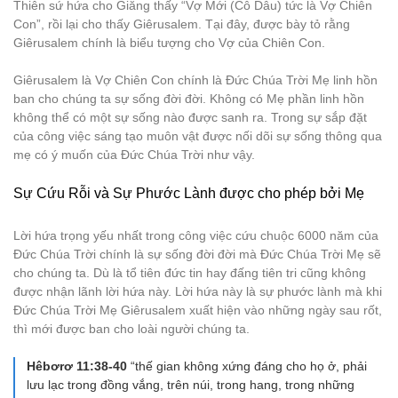
Thiên sứ hứa cho Giăng thấy “Vợ Mới (Cô Dâu) tức là Vợ Chiên
Con”, rồi lại cho thấy Giêrusalem. Tại đây, được bày tỏ rằng
Giêrusalem chính là biểu tượng cho Vợ của Chiên Con.
Giêrusalem là Vợ Chiên Con chính là Đức Chúa Trời Mẹ linh hồn
ban cho chúng ta sự sống đời đời. Không có Mẹ phần linh hồn
không thể có một sự sống nào được sanh ra. Trong sự sắp đặt
của công việc sáng tạo muôn vật được nối dõi sự sống thông qua
mẹ có ý muốn của Đức Chúa Trời như vậy.
Sự Cứu Rỗi và Sự Phước Lành được cho phép bởi Mẹ
Lời hứa trọng yếu nhất trong công việc cứu chuộc 6000 năm của
Đức Chúa Trời chính là sự sống đời đời mà Đức Chúa Trời Mẹ sẽ
cho chúng ta. Dù là tổ tiên đức tin hay đấng tiên tri cũng không
được nhận lãnh lời hứa này. Lời hứa này là sự phước lành mà khi
Đức Chúa Trời Mẹ Giêrusalem xuất hiện vào những ngày sau rốt,
thì mới được ban cho loài người chúng ta.
Hêbơrơ 11:38-40
“thế gian không xứng đáng cho họ ở, phải
lưu lạc trong đồng vắng, trên núi, trong hang, trong những