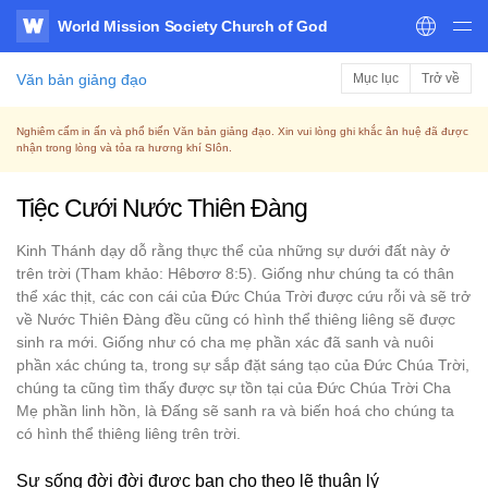
World Mission Society Church of God
WATV
Văn bản giảng đạo
Mục lục
Trở về
Nghiêm cấm in ấn và phổ biến Văn bản giảng đạo. Xin vui lòng ghi khắc ân huệ đã được
nhận trong lòng và tỏa ra hương khí SIôn.
Tiệc Cưới Nước Thiên Đàng
Kinh Thánh dạy dỗ rằng thực thể của những sự dưới đất này ở
trên trời (Tham khảo: Hêbơrơ 8:5). Giống như chúng ta có thân
thể xác thịt, các con cái của Đức Chúa Trời được cứu rỗi và sẽ trở
về Nước Thiên Đàng đều cũng có hình thể thiêng liêng sẽ được
sinh ra mới. Giống như có cha mẹ phần xác đã sanh và nuôi
phần xác chúng ta, trong sự sắp đặt sáng tạo của Đức Chúa Trời,
chúng ta cũng tìm thấy được sự tồn tại của Đức Chúa Trời Cha
Mẹ phần linh hồn, là Đấng sẽ sanh ra và biến hoá cho chúng ta
có hình thể thiêng liêng trên trời.
Sự sống đời đời được ban cho theo lẽ thuận lý