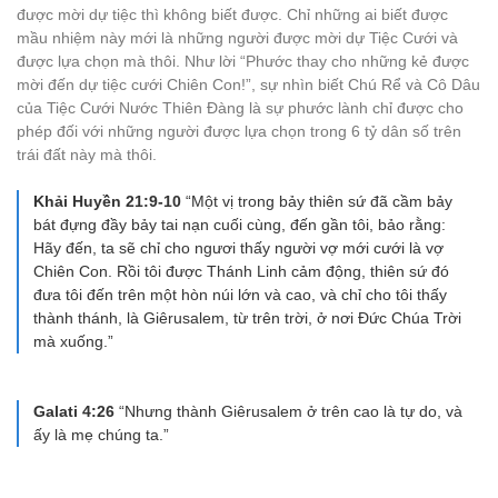
được mời dự tiệc thì không biết được. Chỉ những ai biết được
mầu nhiệm này mới là những người được mời dự Tiệc Cưới và
được lựa chọn mà thôi. Như lời “Phước thay cho những kẻ được
mời đến dự tiệc cưới Chiên Con!”, sự nhìn biết Chú Rể và Cô Dâu
của Tiệc Cưới Nước Thiên Đàng là sự phước lành chỉ được cho
phép đối với những người được lựa chọn trong 6 tỷ dân số trên
trái đất này mà thôi.
Khải Huyền 21:9-10
“Một vị trong bảy thiên sứ đã cầm bảy
bát đựng đầy bảy tai nạn cuối cùng, đến gần tôi, bảo rằng:
Hãy đến, ta sẽ chỉ cho ngươi thấy người vợ mới cưới là vợ
Chiên Con. Rồi tôi được Thánh Linh cảm động, thiên sứ đó
đưa tôi đến trên một hòn núi lớn và cao, và chỉ cho tôi thấy
thành thánh, là Giêrusalem, từ trên trời, ở nơi Đức Chúa Trời
mà xuống.”
Galati 4:26
“Nhưng thành Giêrusalem ở trên cao là tự do, và
ấy là mẹ chúng ta.”