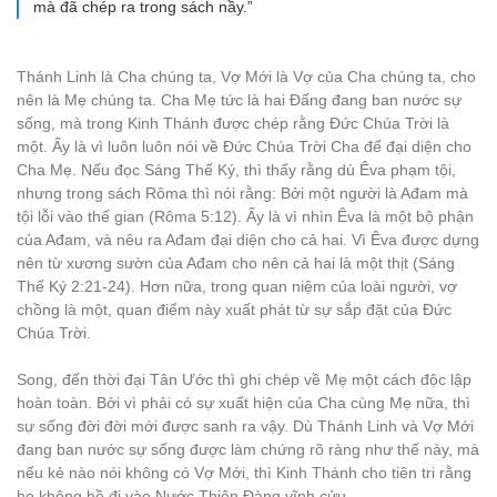
mà đã chép ra trong sách nầy.”
Thánh Linh là Cha chúng ta, Vợ Mới là Vợ của Cha chúng ta, cho
nên là Mẹ chúng ta. Cha Mẹ tức là hai Đấng đang ban nước sự
sống, mà trong Kinh Thánh được chép rằng Đức Chúa Trời là
một. Ấy là vì luôn luôn nói về Đức Chúa Trời Cha để đại diện cho
Cha Mẹ. Nếu đọc Sáng Thế Ký, thì thấy rằng dù Êva phạm tội,
nhưng trong sách Rôma thì nói rằng: Bởi một người là Ađam mà
tội lỗi vào thế gian (Rôma 5:12). Ấy là vì nhìn Êva là một bộ phận
của Ađam, và nêu ra Ađam đại diện cho cả hai. Vì Êva được dựng
nên từ xương sườn của Ađam cho nên cả hai là một thịt (Sáng
Thế Ký 2:21-24). Hơn nữa, trong quan niệm của loài người, vợ
chồng là một, quan điểm này xuất phát từ sự sắp đặt của Đức
Chúa Trời.
Song, đến thời đại Tân Ước thì ghi chép về Mẹ một cách độc lập
hoàn toàn. Bởi vì phải có sự xuất hiện của Cha cùng Mẹ nữa, thì
sự sống đời đời mới được sanh ra vậy. Dù Thánh Linh và Vợ Mới
đang ban nước sự sống được làm chứng rõ ràng như thế này, mà
nếu kẻ nào nói không có Vợ Mới, thì Kinh Thánh cho tiên tri rằng
họ không hề đi vào Nước Thiên Đàng vĩnh cửu.