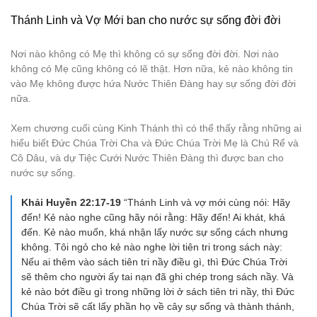
Thánh Linh và Vợ Mới ban cho nước sự sống đời đời
Nơi nào không có Mẹ thì không có sự sống đời đời. Nơi nào
không có Mẹ cũng không có lẽ thật. Hơn nữa, kẻ nào không tin
vào Mẹ không được hứa Nước Thiên Đàng hay sự sống đời đời
nữa.
Xem chương cuối cùng Kinh Thánh thì có thể thấy rằng những ai
hiểu biết Đức Chúa Trời Cha và Đức Chúa Trời Mẹ là Chú Rể và
Cô Dâu, và dự Tiệc Cưới Nước Thiên Đàng thì được ban cho
nước sự sống.
Khải Huyền 22:17-19
“Thánh Linh và vợ mới cùng nói: Hãy
đến! Kẻ nào nghe cũng hãy nói rằng: Hãy đến! Ai khát, khá
đến. Kẻ nào muốn, khá nhận lấy nước sự sống cách nhưng
không. Tôi ngỏ cho kẻ nào nghe lời tiên tri trong sách này:
Nếu ai thêm vào sách tiên tri nầy điều gì, thì Đức Chúa Trời
sẽ thêm cho người ấy tai nạn đã ghi chép trong sách nầy. Và
kẻ nào bớt điều gì trong những lời ở sách tiên tri nầy, thì Đức
Chúa Trời sẽ cất lấy phần họ về cây sự sống và thành thánh,