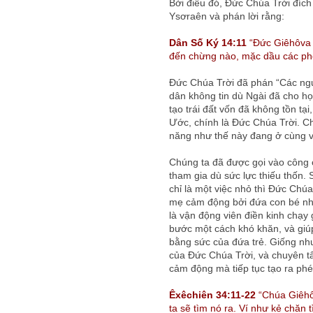
Bởi điều đó, Đức Chúa Trời đích
Ysơraên và phán lời rằng:
Dân Số Ký 14:11
“Đức Giêhôva p
đến chừng nào, mặc dầu các phé
Đức Chúa Trời đã phán “Các ngư
dân không tin dù Ngài đã cho h
tạo trái đất vốn đã không tồn tạ
Ước, chính là Đức Chúa Trời. C
năng như thế này đang ở cùng v
Chúng ta đã được gọi vào công 
tham gia dù sức lực thiếu thốn
chỉ là một việc nhỏ thì Đức Chúa
mẹ cảm động bởi đứa con bé nh
là vận động viên điền kinh chạy
bước một cách khó khăn, và giúp
bằng sức của đứa trẻ. Giống như
của Đức Chúa Trời, và chuyên t
cảm động mà tiếp tục tạo ra phép
Êxêchiên 34:11-22
“Chúa Giêhôv
ta sẽ tìm nó ra. Ví như kẻ chăn