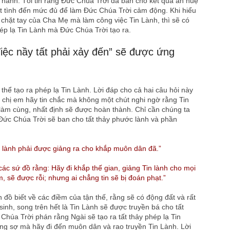
 Thánh. Tôi tin rằng Đức Chúa Trời đã ban cho kết quả ân huệ
ệt tình đến mức đủ để làm Đức Chúa Trời cảm động. Khi hiểu
 chặt tay của Cha Mẹ mà làm công việc Tin Lành, thì sẽ có
hép lạ Tin Lành mà Đức Chúa Trời tạo ra.
iệc nầy tất phải xảy đến” sẽ được ứng
ó thể tạo ra phép lạ Tin Lành. Lời đáp cho cả hai câu hỏi này
 chị em hãy tin chắc mà không một chút nghi ngờ rằng Tin
àm cùng, nhất định sẽ được hoàn thành. Chỉ cần chúng ta
Đức Chúa Trời sẽ ban cho tất thảy phước lành và phần
 lành phải được giảng ra cho khắp muôn dân đã.”
ác sứ đồ rằng: Hãy đi khắp thế gian, giảng Tin lành cho mọi
m, sẽ được rỗi; nhưng ai chẳng tin sẽ bị đoán phạt.”
ồ biết về các điềm của tận thế, rằng sẽ có động đất và rất
inh, song trên hết là Tin Lành sẽ được truyền bá cho tất
 Chúa Trời phán rằng Ngài sẽ tạo ra tất thảy phép lạ Tin
ng sợ mà hãy đi đến muôn dân và rao truyền Tin Lành. Lời