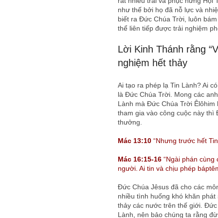
rất nhiều trái và phục hưng Hội
như thế bởi họ đã nỗ lực và nhi
biết ra Đức Chúa Trời, luôn bám
thể liên tiếp được trải nghiệm p
Lời Kinh Thánh rằng “V
nghiệm hết thảy
Ai tạo ra phép lạ Tin Lành? Ai c
là Đức Chúa Trời. Mong các anh
Lành mà Đức Chúa Trời Êlôhim l
tham gia vào công cuộc này thì 
thưởng.
Mác 13:10
“Nhưng trước hết Tin
Mác 16:15-16
“Ngài phán cùng c
người. Ai tin và chịu phép báptê
Đức Chúa Jêsus đã cho các môn đ
nhiều tình huống khó khăn phát s
thảy các nước trên thế giới. Đức
Lành, nên bảo chúng ta rằng đừ