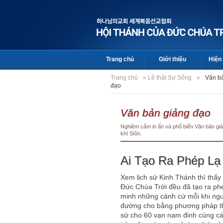
Trang chủ
Giới thiệu
Hiện 
Trang chủ
»
Lẽ thật Sự Sống
»
Văn b
đạo
Văn bản giảng đạo
Nghiêm cấm in ấn và phổ biến Văn bản giả
khí SIôn.
Ai Tạo Ra Phép Lạ
Xem lịch sử Kinh Thánh thì thấy 
Đức Chúa Trời đều đã tạo ra phé
minh những cảnh cứ mỗi khi ngư
đường cho bằng phương pháp thật
sử cho 60 vạn nam đinh cùng c