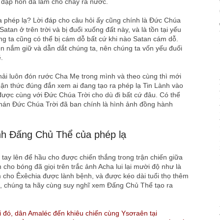
ử đập hòn đá làm cho chảy ra nước.
 ra phép lạ? Lời đáp cho câu hỏi ấy cũng chính là Đức Chúa
atan ở trên trời và bị đuổi xuống đất này, và là tồn tại yếu
g ta cũng có thể bị cám dỗ bất cứ khi nào Satan cám dỗ.
 nắm giữ và dẫn dắt chúng ta, nên chúng ta vốn yếu đuối
.
phải luôn đón rước Cha Mẹ trong mình và theo cùng thì mới
hận thức đúng đắn xem ai đang tạo ra phép lạ Tin Lành vào
được cùng với Đức Chúa Trời cho dù đi bất cứ đâu. Có thể
 phán Đức Chúa Trời đã ban chính là hình ảnh đồng hành
nh Đấng Chủ Thể của phép lạ
tay lên để hầu cho được chiến thắng trong trận chiến giữa
cho bóng đã giọi trên trắc ảnh Acha lui lại mười độ như là
 cho Êxêchia được lành bệnh, và được kéo dài tuổi thọ thêm
, chúng ta hãy cùng suy nghĩ xem Đấng Chủ Thể tạo ra
i đó, dân Amaléc đến khiêu chiến cùng Ysơraên tại