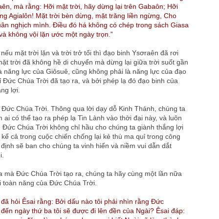
ên, mà rằng: Hỡi mặt trời, hãy dừng lại trên Gabaôn; Hỡi
ũng Agialôn! Mặt trời bèn dừng, mặt trăng liền ngừng, Cho
ân nghịch mình. Điều đó há không có chép trong sách Giasa
, và không vội lặn ước một ngày trọn.”
nếu mặt trời lặn và trời trở tối thì đạo binh Ysơraên đã rơi
ặt trời đã không hề di chuyển mà dừng lại giữa trời suốt gần
à năng lực của Giôsuê, cũng không phải là năng lực của đạo
ỉ Đức Chúa Trời đã tạo ra, và bởi phép lạ đó đạo binh của
ng lợi.
o Đức Chúa Trời. Thông qua lời dạy dỗ Kinh Thánh, chúng ta
 ai có thể tạo ra phép lạ Tin Lành vào thời đại này, và luôn
ì Đức Chúa Trời không chỉ hầu cho chúng ta giành thắng lợi
 kể cả trong cuộc chiến chống lại kẻ thù ma quỉ trong công
 định sẽ ban cho chúng ta vinh hiển và niềm vui dẫn dắt
i.
 mà Đức Chúa Trời tạo ra, chúng ta hãy cùng một lần nữa
ri toàn năng của Đức Chúa Trời.
đã hỏi Êsai rằng: Bởi dấu nào tôi phải nhìn rằng Đức
 đến ngày thứ ba tôi sẽ được đi lên đền của Ngài? Êsai đáp: