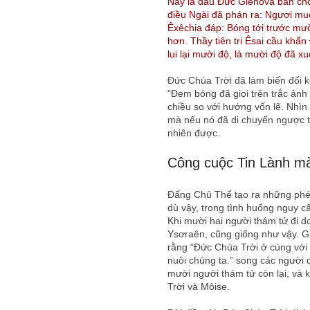
Nầy là dấu Đức Giêhôva ban cho
điều Ngài đã phán ra: Ngươi muố
Êxêchia đáp: Bóng tới trước mười
hơn. Thầy tiên tri Êsai cầu khẩ
lui lại mười độ, là mười độ đã xu
Đức Chúa Trời đã làm biến đổi k
“Đem bóng đã giọi trên trắc ảnh 
chiều so với hướng vốn lẽ. Nhìn 
mà nếu nó đã di chuyển ngược t
nhiên được.
Công cuộc Tin Lành mà
Đấng Chủ Thể tạo ra những phép
dù vậy, trong tình huống nguy 
Khi mười hai người thám tử đi d
Ysơraên, cũng giống như vậy. Gi
rằng “Đức Chúa Trời ở cùng với 
nuôi chúng ta.” song các người d
mười người thám tử còn lại, và
Trời và Môise.