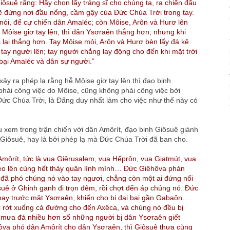
ôsuê rằng: Hãy chọn lấy tráng sĩ cho chúng ta, ra chiến đấu
ẽ đứng nơi đầu nổng, cầm gậy của Đức Chúa Trời trong tay.
nói, để cự chiến dân Amaléc; còn Môise, Arôn và Hurơ lên
 Môise giơ tay lên, thì dân Ysơraên thắng hơn; nhưng khi
 lại thắng hơn. Tay Môise mỏi, Arôn và Hurơ bèn lấy đá kê
 tay người lên; tay người chẳng lay động cho đến khi mặt trời
bại Amaléc và dân sự người.”
xảy ra phép lạ rằng hễ Môise giơ tay lên thì đạo binh
hải công việc do Môise, cũng không phải công việc bởi
Đức Chúa Trời, là Đấng duy nhất làm cho việc như thế này có
 xem trong trận chiến với dân Amôrít, đạo binh Giôsuê giành
a Giôsuê, hay là bởi phép lạ mà Đức Chúa Trời đã ban cho.
môrít, tức là vua Giêrusalem, vua Hếprôn, vua Giạtmút, vua
kéo lên cùng hết thảy quân lính mình… Đức Giêhôva phán
 đã phó chúng nó vào tay ngươi, chẳng còn một ai đứng nổi
suê ở Ghinh ganh đi trọn đêm, rồi chợt đến áp chúng nó. Đức
ạy trước mặt Ysơraên, khiến cho bị đại bại gần Gabaôn…
i rớt xuống cả đường cho đến Axêca, và chúng nó đều bị
ề mưa đá nhiều hơn số những người bị dân Ysơraên giết
a phó dân Amôrít cho dân Ysơraên, thì Giôsuê thưa cùng