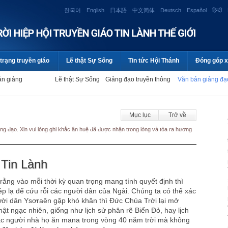
한국어
English
日本語
中文简体
Deutsch
Español
हिन्दी
trạng truyền giáo
Lẽ thật Sự Sống
Tin tức Hội Thánh
Đóng góp x
ản giảng
Lẽ thật Sự Sống
Giảng đạo truyền thông
Văn bản giảng đ
Mục lục
Trở về
ng đạo. Xin vui lòng ghi khắc ân huệ đã được nhận trong lòng và tỏa ra hương
 Tin Lành
rằng vào mỗi thời kỳ quan trọng mang tính quyết định thì
p lạ để cứu rỗi các người dân của Ngài. Chúng ta có thể xác
ời dân Ysơraên gặp khó khăn thì Đức Chúa Trời lại mở
 ngạc nhiên, giống như lịch sử phân rẽ Biển Đỏ, hay lịch
ác người nhà họ ăn mana trong vòng 40 năm trời mà không