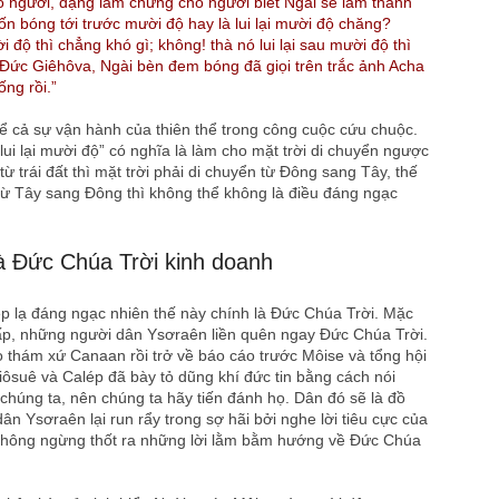
 ngươi, đặng làm chứng cho ngươi biết Ngài sẽ làm thành
n bóng tới trước mười độ hay là lui lại mười độ chăng?
 độ thì chẳng khó gì; không! thà nó lui lại sau mười độ thì
n Đức Giêhôva, Ngài bèn đem bóng đã giọi trên trắc ảnh Acha
ống rồi.”
ể cả sự vận hành của thiên thể trong công cuộc cứu chuộc.
lui lại mười độ” có nghĩa là làm cho mặt trời di chuyển ngược
từ trái đất thì mặt trời phải di chuyển từ Đông sang Tây, thế
ừ Tây sang Đông thì không thể không là điều đáng ngạc
 Đức Chúa Trời kinh doanh
 lạ đáng ngạc nhiên thế này chính là Đức Chúa Trời. Mặc
cấp, những người dân Ysơraên liền quên ngay Đức Chúa Trời.
o thám xứ Canaan rồi trở về báo cáo trước Môise và tổng hội
ôsuê và Calép đã bày tỏ dũng khí đức tin bằng cách nói
chúng ta, nên chúng ta hãy tiến đánh họ. Dân đó sẽ là đồ
ân Ysơraên lại run rẩy trong sợ hãi bởi nghe lời tiêu cực của
 không ngừng thốt ra những lời lằm bằm hướng về Đức Chúa