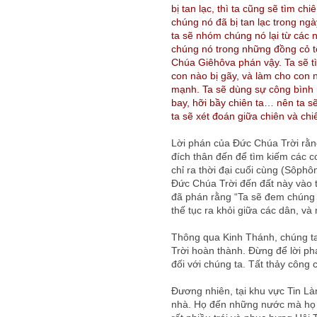
bị tan lạc, thì ta cũng sẽ tìm ch
chúng nó đã bị tan lạc trong ng
ta sẽ nhóm chúng nó lại từ các 
chúng nó trong những đồng cỏ t
Chúa Giêhôva phán vậy. Ta sẽ tì
con nào bị gãy, và làm cho con
mạnh. Ta sẽ dùng sự công bình
bay, hỡi bầy chiên ta… nên ta s
ta sẽ xét đoán giữa chiên và chi
Lời phán của Đức Chúa Trời rằng
đích thân đến để tìm kiếm các c
chỉ ra thời đại cuối cùng (Sôph
Đức Chúa Trời đến đất này vào t
đã phán rằng “Ta sẽ đem chúng n
thế tục ra khỏi giữa các dân, và
Thông qua Kinh Thánh, chúng ta
Trời hoàn thành. Đừng để lời p
đối với chúng ta. Tất thảy công 
Đương nhiên, tại khu vực Tin Làn
nhà. Họ đến những nước mà họ g