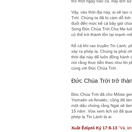
trừ một ngày nào cả, hay lịch s
Vậy, vào thời đại này, ai sẽ tạo
Trời. Chúng ta đã bị cám dỗ bởi S
đuối đến mức kể cả bây giờ chún
Song Đức Chúa Trời Cha Mẹ luôn
có thể trở thành tồn tại mạnh mẽ
Kể cả khi rao truyền Tin Lành, 
xảy ra phép lạ. Chúng ta phải n
thời đại này để luôn đồng hành 
nói rằng thực tiễn theo như lời
cùng với Đức Chúa Trời.
Đức Chúa Trời trở thà
Đức Chúa Trời đã cho Môise giơ 
Ysơraên và Amaléc; cũng đã làm 
một dấu chứng rằng Ngài sẽ làm
15 năm. Vừa xem lịch sử đã qua
phép lạ Tin Lành là ai.
Xuất Êdíptô Ký 17:8-13
“Vả, kh