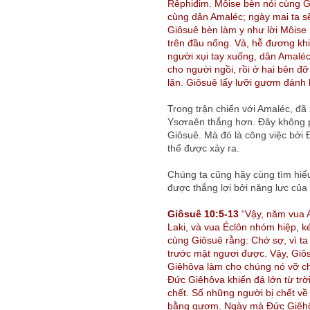
Rêphiđim. Môise bèn nói cùng Gi
cùng dân Amaléc; ngày mai ta s
Giôsuê bèn làm y như lời Môise 
trên đầu nổng. Vả, hễ đương khi
người xụi tay xuống, dân Amaléc
cho người ngồi, rồi ở hai bên đỡ
lặn. Giôsuê lấy lưỡi gươm đánh 
Trong trận chiến với Amaléc, đã 
Ysơraên thắng hơn. Đây không p
Giôsuê. Mà đó là công việc bởi 
thể được xảy ra.
Chúng ta cũng hãy cùng tìm hiểu
được thắng lợi bởi năng lực củ
Giôsuê 10:5-13
“Vậy, năm vua A
Laki, và vua Éclôn nhóm hiệp, 
cùng Giôsuê rằng: Chớ sợ, vì ta
trước mặt ngươi được. Vậy, Giô
Giêhôva làm cho chúng nó vỡ ch
Đức Giêhôva khiến đá lớn từ trờ
chết. Số những người bị chết v
bằng gươm. Ngày mà Đức Giêhôv