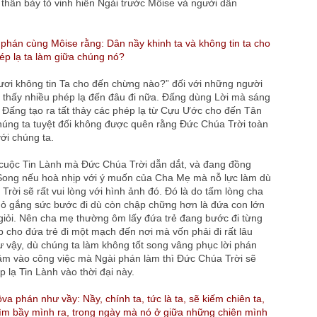
 thân bày tỏ vinh hiển Ngài trước Môise và người dân
hán cùng Môise rằng: Dân nầy khinh ta và không tin ta cho
p lạ ta làm giữa chúng nó?
ơi không tin Ta cho đến chừng nào?” đối với những người
ọ thấy nhiều phép lạ đến đâu đi nữa. Đấng dùng Lời mà sáng
i, Đấng tạo ra tất thảy các phép lạ từ Cựu Ước cho đến Tân
húng ta tuyệt đối không được quên rằng Đức Chúa Trời toàn
ới chúng ta.
cuộc Tin Lành mà Đức Chúa Trời dẫn dắt, và đang đồng
. Song nếu hoà nhịp với ý muốn của Cha Mẹ mà nỗ lực làm dù
 Trời sẽ rất vui lòng với hình ảnh đó. Đó là do tấm lòng cha
ỏ gắng sức bước đi dù còn chập chững hơn là đứa con lớn
 giỏi. Nên cha mẹ thường ôm lấy đứa trẻ đang bước đi từng
 cho đứa trẻ đi một mạch đến nơi mà vốn phải đi rất lâu
 vậy, dù chúng ta làm không tốt song vâng phục lời phán
âm vào công việc mà Ngài phán làm thì Đức Chúa Trời sẽ
 lạ Tin Lành vào thời đại này.
a phán như vầy: Nầy, chính ta, tức là ta, sẽ kiếm chiên ta,
 tìm bầy mình ra, trong ngày mà nó ở giữa những chiên mình