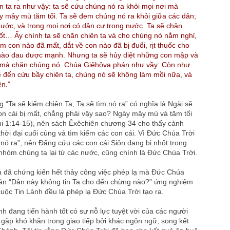
iên ta ra như vậy: ta sẽ cứu chúng nó ra khỏi mọi nơi mà
ày mây mù tăm tối. Ta sẽ đem chúng nó ra khỏi giữa các dân;
nước, và trong mọi nơi có dân cư trong nước. Ta sẽ chăn
ốt… Ấy chính ta sẽ chăn chiên ta và cho chúng nó nằm nghỉ,
m con nào đã mất, dắt về con nào đã bị đuổi, rịt thuốc cho
 nào đau được mạnh. Nhưng ta sẽ hủy diệt những con mập và
 mà chăn chúng nó. Chúa Giêhôva phán như vầy: Còn như
ẽ đến cứu bầy chiên ta, chúng nó sẽ không làm mồi nữa, và
ên.”
 “Ta sẽ kiếm chiên Ta, Ta sẽ tìm nó ra” có nghĩa là Ngài sẽ
on cái bị mất, chẳng phải vậy sao? Ngày mây mù và tăm tối
ôni 1:14-15), nên sách Êxêchiên chương 34 cho thấy cảnh
hời đại cuối cùng và tìm kiếm các con cái. Vì Đức Chúa Trời
ó ra”, nên Đấng cứu các con cái Siôn đang bị nhốt trong
 nhóm chúng ta lại từ các nước, cũng chính là Đức Chúa Trời.
 đã chứng kiến hết thảy công việc phép lạ mà Đức Chúa
hán “Dân này không tin Ta cho đến chừng nào?” ứng nghiệm
cuộc Tin Lành đều là phép lạ Đức Chúa Trời tạo ra.
h đang tiến hành tốt có sự nỗ lực tuyệt vời của các người
ặp khó khăn trong giao tiếp bởi khác ngôn ngữ, song kết