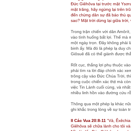
Đức Giêhôva tại trước mặt Ysơra
mặt trăng, hãy ngừng lại trên tr
đến chừng dân sự đã báo thù qu
sao? Mặt trời dừng lại giữa trời
Trong trận chiến với dân Amôrít, 
vào tình huống bất lợi. Thế mà m
một ngày trọn. Đây không phải l
binh ấy. Mà đó là phép lạ duy ch
Giôsuê đã có thể giành được thắ
Rốt cục, thắng lợi phụ thuộc và
phải tìm ra lời đáp chính xác xem
trông cậy vào Đức Chúa Trời, th
trong cuộc chiến xác thịt mà còn
việc Tin Lành cuối cùng, và nhất
nhiều linh hồn vào đường cứu rỗ
Thông qua một phép lạ khác nữa
ghi khắc trong lòng về sự toàn t
II Các Vua 20:8-11
“Vả, Êxêchia 
Giêhôva sẽ chữa lành cho tôi và