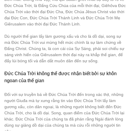
Đức Chúa Trời, là Đấng Cứu Chúa của mỗi thời đại, Giêhôva Đức
Chúa Trời vào thời đại Đức Cha, Đức Chúa Jêsus Christ vào thời
đại Đức Con, Đức Chúa Trời Thánh Linh và Đức Chúa Trời Mẹ
Giêrusalem vào thời đại Đức Thánh Linh.
Dù người thế gian lấy làm gương xấu và cho là dồ dại, song sự
mà Đức Chúa Trời vui mừng hết mức chính là sự làm chứng về
Đấng Christ. Chúng ta, là con cái của Sự Sáng, phải soi chiếu sự
sáng vinh hiển của Giêrusalem thời đại này ra khắp thế gian, để
đẩy lùi bóng tối và dẫn dắt muôn dân đến sự sống.
Đức Chúa Trời không thể được nhận biết bởi sự khôn
ngoan của thế gian
Đối với sự truyền bá về Đức Chúa Trời đến trong xác thịt, những
người Giuđa mà tự xưng rằng tin vào Đức Chúa Trời lấy làm
gương xấu, còn dân ngoại, là những người không biết đến Đức
Chúa Trời, cho là dồ dại. Song, quan điểm của Đức Chúa Trời lại
khác. Đức Chúa Trời của chúng ta đã phán rằng Ngài đành lòng
dùng sự giảng dồ dại của chúng ta mà cứu rỗi những người tin