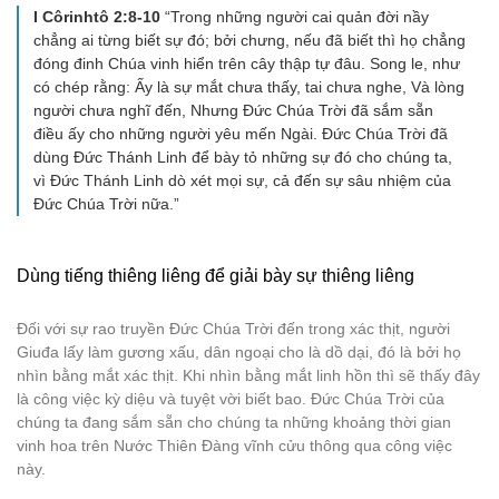
I Côrinhtô 2:8-10
“Trong những người cai quản đời nầy
chẳng ai từng biết sự đó; bởi chưng, nếu đã biết thì họ chẳng
đóng đinh Chúa vinh hiển trên cây thập tự đâu. Song le, như
có chép rằng: Ấy là sự mắt chưa thấy, tai chưa nghe, Và lòng
người chưa nghĩ đến, Nhưng Đức Chúa Trời đã sắm sẵn
điều ấy cho những người yêu mến Ngài. Đức Chúa Trời đã
dùng Đức Thánh Linh để bày tỏ những sự đó cho chúng ta,
vì Đức Thánh Linh dò xét mọi sự, cả đến sự sâu nhiệm của
Đức Chúa Trời nữa.”
Dùng tiếng thiêng liêng để giải bày sự thiêng liêng
Đối với sự rao truyền Đức Chúa Trời đến trong xác thịt, người
Giuđa lấy làm gương xấu, dân ngoại cho là dồ dại, đó là bởi họ
nhìn bằng mắt xác thịt. Khi nhìn bằng mắt linh hồn thì sẽ thấy đây
là công việc kỳ diệu và tuyệt vời biết bao. Đức Chúa Trời của
chúng ta đang sắm sẵn cho chúng ta những khoảng thời gian
vinh hoa trên Nước Thiên Đàng vĩnh cửu thông qua công việc
này.