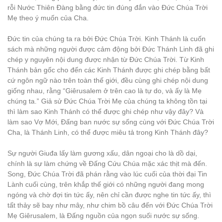
rỗi Nước Thiên Đàng bằng đức tin đúng đắn vào Đức Chúa Trời
Mẹ theo ý muốn của Cha.
Đức tin của chúng ta ra bởi Đức Chúa Trời. Kinh Thánh là cuốn
sách mà những người được cảm động bởi Đức Thánh Linh đã ghi
chép y nguyên nội dung được nhận từ Đức Chúa Trời. Từ Kinh
Thánh bản gốc cho đến các Kinh Thánh được ghi chép bằng bất
cứ ngôn ngữ nào trên toàn thế giới, đều cùng ghi chép nội dung
giống nhau, rằng “Giêrusalem ở trên cao là tự do, và ấy là Mẹ
chúng ta.” Giả sử Đức Chúa Trời Mẹ của chúng ta không tồn tại
thì làm sao Kinh Thánh có thể được ghi chép như vậy đây? Và
làm sao Vợ Mới, Đấng ban nước sự sống cùng với Đức Chúa Trời
Cha, là Thánh Linh, có thể được miêu tả trong Kinh Thánh đây?
Sự người Giuđa lấy làm gương xấu, dân ngoại cho là dồ dại,
chính là sự làm chứng về Đấng Cứu Chúa mặc xác thịt mà đến.
Song, Đức Chúa Trời đã phán rằng vào lúc cuối của thời đại Tin
Lành cuối cùng, trên khắp thế giới có những người đang mong
ngóng và chờ đợi tin tức ấy, nên chỉ cần được nghe tin tức ấy, thì
tất thảy sẽ bay như mây, như chim bồ câu đến với Đức Chúa Trời
Mẹ Giêrusalem, là Đấng nguồn của ngọn suối nước sự sống.