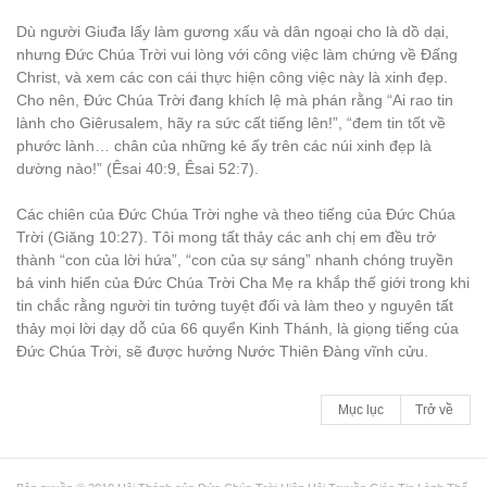
Dù người Giuđa lấy làm gương xấu và dân ngoại cho là dồ dại,
nhưng Đức Chúa Trời vui lòng với công việc làm chứng về Đấng
Christ, và xem các con cái thực hiện công việc này là xinh đẹp.
Cho nên, Đức Chúa Trời đang khích lệ mà phán rằng “Ai rao tin
lành cho Giêrusalem, hãy ra sức cất tiếng lên!”, “đem tin tốt về
phước lành… chân của những kẻ ấy trên các núi xinh đẹp là
dường nào!” (Êsai 40:9, Êsai 52:7).
Các chiên của Đức Chúa Trời nghe và theo tiếng của Đức Chúa
Trời (Giăng 10:27). Tôi mong tất thảy các anh chị em đều trở
thành “con của lời hứa”, “con của sự sáng” nhanh chóng truyền
bá vinh hiển của Đức Chúa Trời Cha Mẹ ra khắp thế giới trong khi
tin chắc rằng người tin tưởng tuyệt đối và làm theo y nguyên tất
thảy mọi lời dạy dỗ của 66 quyển Kinh Thánh, là giọng tiếng của
Đức Chúa Trời, sẽ được hưởng Nước Thiên Đàng vĩnh cửu.
Mục lục
Trở về