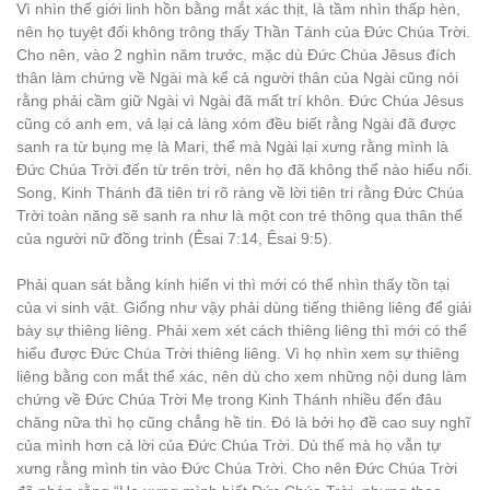
Vì nhìn thế giới linh hồn bằng mắt xác thịt, là tầm nhìn thấp hèn,
nên họ tuyệt đối không trông thấy Thần Tánh của Đức Chúa Trời.
Cho nên, vào 2 nghìn năm trước, mặc dù Đức Chúa Jêsus đích
thân làm chứng về Ngài mà kể cả người thân của Ngài cũng nói
rằng phải cầm giữ Ngài vì Ngài đã mất trí khôn. Đức Chúa Jêsus
cũng có anh em, vả lại cả làng xóm đều biết rằng Ngài đã được
sanh ra từ bụng mẹ là Mari, thế mà Ngài lại xưng rằng mình là
Đức Chúa Trời đến từ trên trời, nên họ đã không thể nào hiểu nổi.
Song, Kinh Thánh đã tiên tri rõ ràng về lời tiên tri rằng Đức Chúa
Trời toàn năng sẽ sanh ra như là một con trẻ thông qua thân thể
của người nữ đồng trinh (Êsai 7:14, Êsai 9:5).
Phải quan sát bằng kính hiển vi thì mới có thể nhìn thấy tồn tại
của vi sinh vật. Giống như vậy phải dùng tiếng thiêng liêng để giải
bày sự thiêng liêng. Phải xem xét cách thiêng liêng thì mới có thể
hiểu được Đức Chúa Trời thiêng liêng. Vì họ nhìn xem sự thiêng
liêng bằng con mắt thể xác, nên dù cho xem những nội dung làm
chứng về Đức Chúa Trời Mẹ trong Kinh Thánh nhiều đến đâu
chăng nữa thì họ cũng chẳng hề tin. Đó là bởi họ đề cao suy nghĩ
của mình hơn cả lời của Đức Chúa Trời. Dù thế mà họ vẫn tự
xưng rằng mình tin vào Đức Chúa Trời. Cho nên Đức Chúa Trời