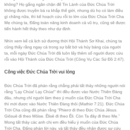
không? Họ gắng ngăn chặn để Tin Lành của Đức Chúa Trời
không được truyền bá ra khắp thế giới, nhưng dù họ có làm điều
gì chăng nữa, thì kế hoạch cứu rỗi to lớn của Đức Chúa Trời Cha
Mẹ chúng ta, Đấng toàn năng kinh doanh cả vũ trụ, cũng sẽ được
tiến hành hết thảy theo như dự định.
Nhìn xem kể cả lịch sử đương thời Hội Thánh Sơ Khai, chúng ta
cũng thấy rằng ngay cả trong sự bắt bớ và hủy báng của người
ta, mỗi ngày Đức Chúa Trời đã luôn lấy thêm số người được cứu
rỗi vào Hội Thánh của Đức Chúa Trời (Công Vụ Các Sứ Đồ 2:47).
Công việc Đức Chúa Trời vui lòng
Đức Chúa Trời đã phán rằng chẳng phải tất thảy những người nói
rằng “Lạy Chúa! Lạy Chúa!” thì đều được vào Nước Thiên Đàng
đâu, nhưng chỉ người làm theo ý muốn của Đức Chúa Trời Cha
thì mới được vào Nước Thiên Đàng thôi (Mathiơ 7:21). Đức Chúa
Trời Cha cũng đã phán rằng “Phierơ đi theo Đức Chúa Jêsus.
Giôsuê đi theo Môise. Êlisê đi theo Êli. Còn Ta đây đi theo Mẹ.”
Mong tất thảy các anh chị em đều hiểu ý muốn của Đức Chúa
Trời Cha, Đấng phán lời này, và tất thảy đều nhận được sự cứu