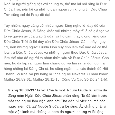
Ngài là người giống hệt với chúng ta, thế mà lại nói rằng là Đức
Chúa Trời, nên kể cả những dân ngoại vốn không tin Đức Chúa
Trời cũng coi đó là sự dồ dại.
Tuy nhiên, ngày càng có nhiều người lắng nghe lời dạy dỗ của
Đức Chúa Jêsus, là Đấng khác với những thầy tế lễ cả giả tạo và
tỏ vẻ quyền uy của giáo Giuđa, và họ cảm thấy giọng tiếng của
Đức Chúa Trời từ lời dạy của Đức Chúa Jêsus. Cảm thấy nguy
cơ, nên những người Giuđa luôn suy tính làm thế nào để có thể
loại trừ Đức Chúa Jêsus và những người theo Đức Chúa Jêsus,
làm thế nào để người ta nhận thức xấu về Đức Chúa Jêsus. Cho
nên, họ đã lập ra người làm chứng dối và lan ra tin đồn dối trá
hòng chống lại Đấng Christ, họ cũng ngầm hại các thánh đồ Hội
Thánh Sơ Khai và phỉ báng là “phe người Naxarét” (Tham khảo:
Mathiơ 26:59-61, Mathiơ 28:11-15, Công Vụ Các Sứ Đồ 24:1-5).
Giăng 10:30-33
“Ta với Cha là một. Người Giuđa lại lượm đá
đặng ném Ngài. Đức Chúa Jêsus phán rằng: Ta đã làm trước
mắt các ngươi lắm việc lành bởi Cha đến; vì việc chi mà các
ngươi ném đá ta? Người Giuđa trả lời rằng: Ấy chẳng phải vì
một việc lành mà chúng ta ném đá ngươi, nhưng vì lỗi lộng