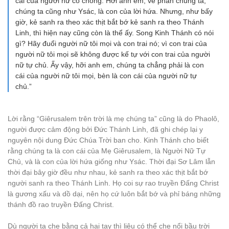
cái của người nữ có chồng. Hỡi anh em, về phần chúng ta,
chúng ta cũng như Ysác, là con của lời hứa. Nhưng, như bấy
giờ, kẻ sanh ra theo xác thịt bắt bớ kẻ sanh ra theo Thánh
Linh, thì hiện nay cũng còn là thể ấy. Song Kinh Thánh có nói
gì? Hãy đuổi người nữ tôi mọi và con trai nó; vì con trai của
người nữ tôi mọi sẽ không được kế tự với con trai của người
nữ tự chủ. Ấy vậy, hỡi anh em, chúng ta chẳng phải là con
cái của người nữ tôi mọi, bèn là con cái của người nữ tự
chủ.”
Lời rằng “Giêrusalem trên trời là mẹ chúng ta” cũng là do Phaolô,
người được cảm động bởi Đức Thánh Linh, đã ghi chép lại y
nguyên nội dung Đức Chúa Trời ban cho. Kinh Thánh cho biết
rằng chúng ta là con cái của Mẹ Giêrusalem, là Người Nữ Tự
Chủ, và là con của lời hứa giống như Ysác. Thời đại Sơ Lâm lẫn
thời đại bây giờ đều như nhau, kẻ sanh ra theo xác thịt bắt bớ
người sanh ra theo Thánh Linh. Họ coi sự rao truyền Đấng Christ
là gương xấu và dồ dại, nên họ cứ luôn bắt bớ và phỉ báng những
thánh đồ rao truyền Đấng Christ.
Dù người ta che bằng cả hai tay thì liệu có thể che nổi bầu trời