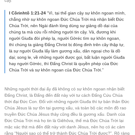
cậy.
I Côrinhtô 1:21-24
“Vì, tại thế gian cậy sự khôn ngoan mình,
chẳng nhờ sự khôn ngoan Đức Chúa Trời mà nhận biết Đức
Chúa Trời, nên Ngài đành lòng dùng sự giảng dồ dại của
chúng ta mà cứu rỗi những người tin cậy. Vả, đương khi
người Giuđa đòi phép lạ, người Gờréc tìm sự khôn ngoan,
thì chúng ta giảng Đấng Christ bị đóng đinh trên cây thập tự,
là sự người Giuđa lấy làm gương xấu, dân ngoại cho là dồ
dại; song le, về những người được gọi, bất luận người Giuđa
hay người Gờréc, thì Đấng Christ là quyền phép của Đức
Chúa Trời và sự khôn ngoan của Đức Chúa Trời.”
Những người thời đại ấy đã không có sự khôn ngoan nhận biết
Đấng Christ, là Đấng đến đất này với tư cách Đấng Cứu Chúa
thời đại Đức Con. Đối với những người Giuđa thì tự bản thân Đức
Chúa Jêsus là sự tồn tại gương xấu, và toàn bộ các môn đồ rao
truyền Đức Chúa Jêsus thảy cũng đều là gương xấu. Danh của
Đức Chúa Trời mà họ tin là Giêhôva, thế mà Đức Chúa Trời lại
mặc xác thịt mà đến đất này với danh Jêsus, nên họ có ác cảm
rằng “Người sao có thể trở thành Đức Chúa Trời được?”. Rõ ràng