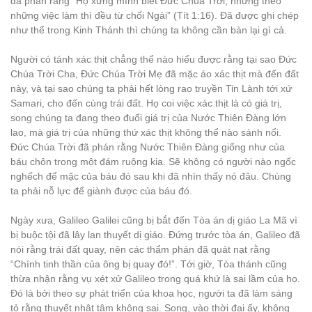
đã phán rằng “Họ xưng mình biết Đức Chúa Trời, nhưng theo
những việc làm thì đều từ chối Ngài” (Tít 1:16). Đã được ghi chép
như thế trong Kinh Thánh thì chúng ta không cần bàn lại gì cả.
Người có tánh xác thịt chẳng thể nào hiểu được rằng tại sao Đức
Chúa Trời Cha, Đức Chúa Trời Mẹ đã mặc áo xác thịt mà đến đất
này, và tại sao chúng ta phải hết lòng rao truyền Tin Lành tới xứ
Samari, cho đến cùng trái đất. Họ coi việc xác thịt là có giá trị,
song chúng ta đang theo đuổi giá trị của Nước Thiên Đàng lớn
lao, mà giá trị của những thứ xác thịt không thể nào sánh nổi.
Đức Chúa Trời đã phán rằng Nước Thiên Đàng giống như của
báu chôn trong một đám ruộng kia. Sẽ không có người nào ngốc
nghếch để mặc của báu đó sau khi đã nhìn thấy nó đâu. Chúng
ta phải nỗ lực để giành được của báu đó.
Ngày xưa, Galileo Galilei cũng bị bắt đến Tòa án dị giáo La Mã vì
bị buộc tội đã lây lan thuyết dị giáo. Đứng trước tòa án, Galileo đã
nói rằng trái đất quay, nên các thẩm phán đã quát nạt rằng
“Chính tinh thần của ông bị quay đó!”. Tới giờ, Tòa thánh cũng
thừa nhận rằng vụ xét xử Galileo trong quá khứ là sai lầm của họ.
Đó là bởi theo sự phát triển của khoa học, người ta đã làm sáng
tỏ rằng thuyết nhật tâm không sai. Song, vào thời đại ấy, không