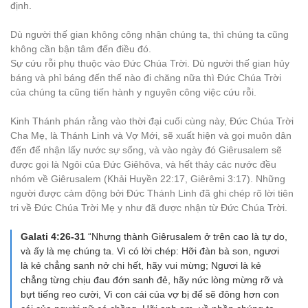
định.
Dù người thế gian không công nhận chúng ta, thì chúng ta cũng
không cần bận tâm đến điều đó.
Sự cứu rỗi phụ thuộc vào Đức Chúa Trời. Dù người thế gian hủy
báng và phỉ báng đến thế nào đi chăng nữa thì Đức Chúa Trời
của chúng ta cũng tiến hành y nguyên công việc cứu rỗi.
Kinh Thánh phán rằng vào thời đại cuối cùng này, Đức Chúa Trời
Cha Mẹ, là Thánh Linh và Vợ Mới, sẽ xuất hiện và gọi muôn dân
đến để nhận lấy nước sự sống, và vào ngày đó Giêrusalem sẽ
được gọi là Ngôi của Đức Giêhôva, và hết thảy các nước đều
nhóm về Giêrusalem (Khải Huyền 22:17, Giêrêmi 3:17). Những
người được cảm động bởi Đức Thánh Linh đã ghi chép rõ lời tiên
tri về Đức Chúa Trời Mẹ y như đã được nhận từ Đức Chúa Trời.
Galati 4:26-31
“Nhưng thành Giêrusalem ở trên cao là tự do,
và ấy là mẹ chúng ta. Vì có lời chép: Hỡi đàn bà son, ngươi
là kẻ chẳng sanh nở chi hết, hãy vui mừng; Ngươi là kẻ
chẳng từng chịu đau đớn sanh đẻ, hãy nức lòng mừng rỡ và
bựt tiếng reo cười, Vì con cái của vợ bị để sẽ đông hơn con