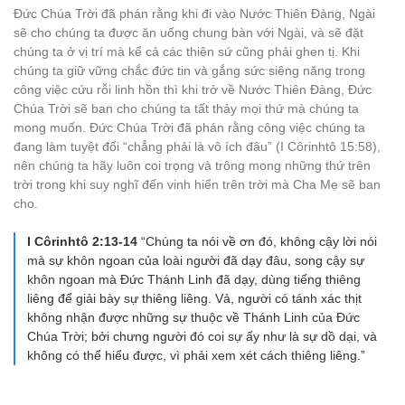
Đức Chúa Trời đã phán rằng khi đi vào Nước Thiên Đàng, Ngài
sẽ cho chúng ta được ăn uống chung bàn với Ngài, và sẽ đặt
chúng ta ở vị trí mà kể cả các thiên sứ cũng phải ghen tị. Khi
chúng ta giữ vững chắc đức tin và gắng sức siêng năng trong
công việc cứu rỗi linh hồn thì khi trở về Nước Thiên Đàng, Đức
Chúa Trời sẽ ban cho chúng ta tất thảy mọi thứ mà chúng ta
mong muốn. Đức Chúa Trời đã phán rằng công việc chúng ta
đang làm tuyệt đối “chẳng phải là vô ích đâu” (I Côrinhtô 15:58),
nên chúng ta hãy luôn coi trọng và trông mong những thứ trên
trời trong khi suy nghĩ đến vinh hiển trên trời mà Cha Mẹ sẽ ban
cho.
I Côrinhtô 2:13-14
“Chúng ta nói về ơn đó, không cậy lời nói
mà sự khôn ngoan của loài người đã dạy đâu, song cậy sự
khôn ngoan mà Đức Thánh Linh đã dạy, dùng tiếng thiêng
liêng để giải bày sự thiêng liêng. Vả, người có tánh xác thịt
không nhận được những sự thuộc về Thánh Linh của Đức
Chúa Trời; bởi chưng người đó coi sự ấy như là sự dồ dại, và
không có thể hiểu được, vì phải xem xét cách thiêng liêng.”