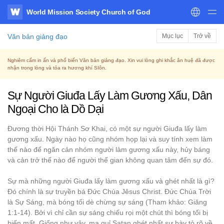
World Mission Society Church of God
WATV
Văn bản giảng đạo
Mục lục
Trở về
Nghiêm cấm in ấn và phổ biến Văn bản giảng đạo. Xin vui lòng ghi khắc ân huệ đã được
nhận trong lòng và tỏa ra hương khí SIôn.
Sự Người Giuđa Lấy Làm Gương Xấu, Dân
Ngoại Cho là Dồ Dại
Đương thời Hội Thánh Sơ Khai, có một sự người Giuđa lấy làm
gương xấu. Ngày nào họ cũng nhóm họp lại và suy tính xem làm
thế nào để ngăn cản nhóm người làm gương xấu này, hủy báng
và cản trở thế nào để người thế gian không quan tâm đến sự đó.
Sự mà những người Giuđa lấy làm gương xấu và ghét nhất là gì?
Đó chính là sự truyền bá Đức Chúa Jêsus Christ. Đức Chúa Trời
là Sự Sáng, mà bóng tối dè chừng sự sáng (Tham khảo: Giăng
1:1-14). Bởi vì chỉ cần sự sáng chiếu rọi một chút thì bóng tối bị
biến mất. Giống như vậy, ma quỉ Satan ghét nhất sự bày tỏ rõ về