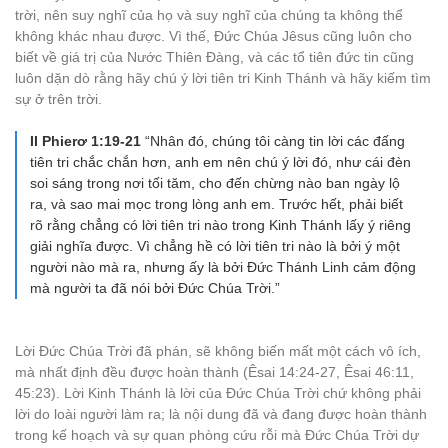
trời, nên suy nghĩ của họ và suy nghĩ của chúng ta không thể
không khác nhau được. Vì thế, Đức Chúa Jêsus cũng luôn cho
biết về giá trị của Nước Thiên Đàng, và các tổ tiên đức tin cũng
luôn dặn dò rằng hãy chú ý lời tiên tri Kinh Thánh và hãy kiếm tìm
sự ở trên trời.
II Phierơ 1:19-21
“Nhân đó, chúng tôi càng tin lời các đấng
tiên tri chắc chắn hơn, anh em nên chú ý lời đó, như cái đèn
soi sáng trong nơi tối tăm, cho đến chừng nào ban ngày lộ
ra, và sao mai mọc trong lòng anh em. Trước hết, phải biết
rõ rằng chẳng có lời tiên tri nào trong Kinh Thánh lấy ý riêng
giải nghĩa được. Vì chẳng hề có lời tiên tri nào là bởi ý một
người nào mà ra, nhưng ấy là bởi Đức Thánh Linh cảm động
mà người ta đã nói bởi Đức Chúa Trời.”
Lời Đức Chúa Trời đã phán, sẽ không biến mất một cách vô ích,
mà nhất định đều được hoàn thành (Êsai 14:24-27, Êsai 46:11,
45:23). Lời Kinh Thánh là lời của Đức Chúa Trời chứ không phải
lời do loài người làm ra; là nội dung đã và đang được hoàn thành
trong kế hoạch và sự quan phòng cứu rỗi mà Đức Chúa Trời dự