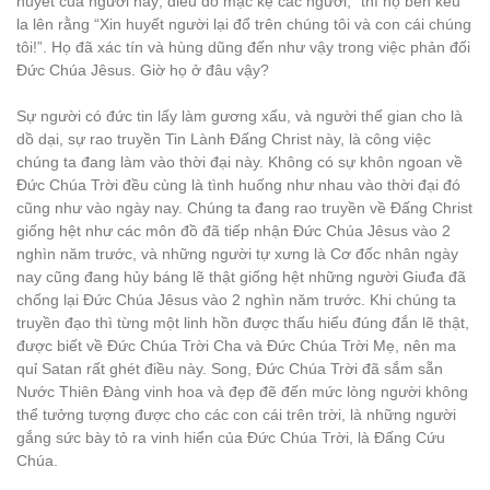
huyết của người nầy; điều đó mặc kệ các ngươi,” thì họ bèn kêu
la lên rằng “Xin huyết người lại đổ trên chúng tôi và con cái chúng
tôi!”. Họ đã xác tín và hùng dũng đến như vậy trong việc phản đối
Đức Chúa Jêsus. Giờ họ ở đâu vậy?
Sự người có đức tin lấy làm gương xấu, và người thế gian cho là
dồ dại, sự rao truyền Tin Lành Đấng Christ này, là công việc
chúng ta đang làm vào thời đại này. Không có sự khôn ngoan về
Đức Chúa Trời đều cùng là tình huống như nhau vào thời đại đó
cũng như vào ngày nay. Chúng ta đang rao truyền về Đấng Christ
giống hệt như các môn đồ đã tiếp nhận Đức Chúa Jêsus vào 2
nghìn năm trước, và những người tự xưng là Cơ đốc nhân ngày
nay cũng đang hủy báng lẽ thật giống hệt những người Giuđa đã
chống lại Đức Chúa Jêsus vào 2 nghìn năm trước. Khi chúng ta
truyền đạo thì từng một linh hồn được thấu hiểu đúng đắn lẽ thật,
được biết về Đức Chúa Trời Cha và Đức Chúa Trời Mẹ, nên ma
quỉ Satan rất ghét điều này. Song, Đức Chúa Trời đã sắm sẵn
Nước Thiên Đàng vinh hoa và đẹp đẽ đến mức lòng người không
thể tưởng tượng được cho các con cái trên trời, là những người
gắng sức bày tỏ ra vinh hiển của Đức Chúa Trời, là Đấng Cứu
Chúa.