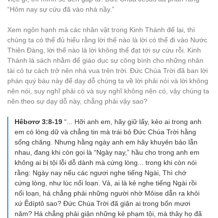
“Hôm nay sự cứu đã vào nhà nầy.”
Xem ngôn hạnh mà các nhân vật trong Kinh Thánh để lại, thì
chúng ta có thể đủ hiểu rằng lời thế nào là lời có thể đi vào Nước
Thiên Đàng, lời thế nào là lời không thể đạt tới sự cứu rỗi. Kinh
Thánh là sách nhằm để giáo dục sự công bình cho những nhân
tài có tư cách trở nên nhà vua trên trời. Đức Chúa Trời đã ban lời
phán quý báu này để dạy dỗ chúng ta về lời phải nói và lời không
nên nói, suy nghĩ phải có và suy nghĩ không nên có, vậy chúng ta
nên theo sự dạy dỗ này, chẳng phải vậy sao?
Hêbơrơ 3:8-19
“... Hỡi anh em, hãy giữ lấy, kẻo ai trong anh
em có lòng dữ và chẳng tin mà trái bỏ Đức Chúa Trời hằng
sống chăng. Nhưng hằng ngày anh em hãy khuyên bảo lẫn
nhau, đang khi còn gọi là “Ngày nay,” hầu cho trong anh em
không ai bị tội lỗi dỗ dành mà cứng lòng... trong khi còn nói
rằng: Ngày nay nếu các ngươi nghe tiếng Ngài, Thì chớ
cứng lòng, như lúc nổi loạn. Vả, ai là kẻ nghe tiếng Ngài rồi
nổi loạn, há chẳng phải những người nhờ Môise dẫn ra khỏi
xứ Êdíptô sao? Đức Chúa Trời đã giận ai trong bốn mươi
năm? Há chẳng phải giận những kẻ phạm tội, mà thây họ đã