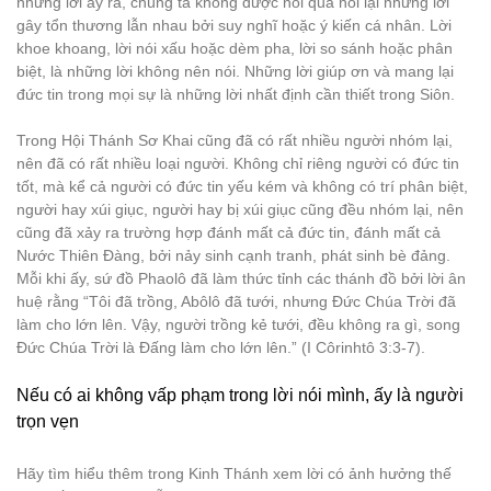
những lời ấy ra, chúng ta không được nói qua nói lại những lời
gây tổn thương lẫn nhau bởi suy nghĩ hoặc ý kiến cá nhân. Lời
khoe khoang, lời nói xấu hoặc dèm pha, lời so sánh hoặc phân
biệt, là những lời không nên nói. Những lời giúp ơn và mang lại
đức tin trong mọi sự là những lời nhất định cần thiết trong Siôn.
Trong Hội Thánh Sơ Khai cũng đã có rất nhiều người nhóm lại,
nên đã có rất nhiều loại người. Không chỉ riêng người có đức tin
tốt, mà kể cả người có đức tin yếu kém và không có trí phân biệt,
người hay xúi giục, người hay bị xúi giục cũng đều nhóm lại, nên
cũng đã xảy ra trường hợp đánh mất cả đức tin, đánh mất cả
Nước Thiên Đàng, bởi nảy sinh cạnh tranh, phát sinh bè đảng.
Mỗi khi ấy, sứ đồ Phaolô đã làm thức tỉnh các thánh đồ bởi lời ân
huệ rằng “Tôi đã trồng, Abôlô đã tưới, nhưng Đức Chúa Trời đã
làm cho lớn lên. Vậy, người trồng kẻ tưới, đều không ra gì, song
Đức Chúa Trời là Đấng làm cho lớn lên.” (I Côrinhtô 3:3-7).
Nếu có ai không vấp phạm trong lời nói mình, ấy là người
trọn vẹn
Hãy tìm hiểu thêm trong Kinh Thánh xem lời có ảnh hưởng thế