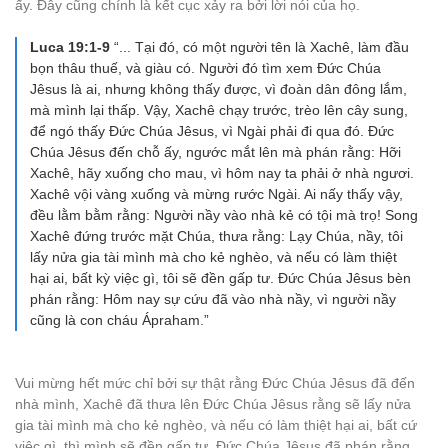
ấy. Đây cũng chính là kết cục xảy ra bởi lời nói của họ.
Luca 19:1-9
“... Tại đó, có một người tên là Xachê, làm đầu
bọn thâu thuế, và giàu có. Người đó tìm xem Đức Chúa
Jêsus là ai, nhưng không thấy được, vì đoàn dân đông lắm,
mà mình lại thấp. Vậy, Xachê chạy trước, trèo lên cây sung,
để ngó thấy Đức Chúa Jêsus, vì Ngài phải đi qua đó. Đức
Chúa Jêsus đến chỗ ấy, ngước mắt lên mà phán rằng: Hỡi
Xachê, hãy xuống cho mau, vì hôm nay ta phải ở nhà ngươi.
Xachê vội vàng xuống và mừng rước Ngài. Ai nấy thấy vậy,
đều lằm bằm rằng: Người nầy vào nhà kẻ có tội mà trọ! Song
Xachê đứng trước mặt Chúa, thưa rằng: Lạy Chúa, nầy, tôi
lấy nửa gia tài mình mà cho kẻ nghèo, và nếu có làm thiệt
hại ai, bất kỳ việc gì, tôi sẽ đền gấp tư. Đức Chúa Jêsus bèn
phán rằng: Hôm nay sự cứu đã vào nhà nầy, vì người nầy
cũng là con cháu Ápraham.”
Vui mừng hết mức chỉ bởi sự thật rằng Đức Chúa Jêsus đã đến
nhà mình, Xachê đã thưa lên Đức Chúa Jêsus rằng sẽ lấy nửa
gia tài mình mà cho kẻ nghèo, và nếu có làm thiệt hại ai, bất cứ
việc gì, thì mình sẽ đền gấp tư. Đức Chúa Jêsus đã phán rằng