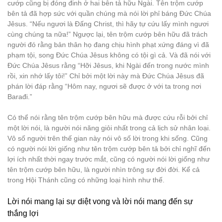
cướp cũng bị đóng đinh ở hai bên tả hữu Ngài. Tên trộm cướp
bên tả đã hợp sức với quần chúng mà nói lời phỉ báng Đức Chúa
Jêsus. “Nếu ngươi là Đấng Christ, thì hãy tự cứu lấy mình ngươi
cùng chúng ta nữa!” Ngược lại, tên trộm cướp bên hữu đã trách
người đó rằng bản thân họ đang chịu hình phạt xứng đáng vì đã
phạm tội, song Đức Chúa Jêsus không có tội gì cả. Và đã nói với
Đức Chúa Jêsus rằng “Hỡi Jêsus, khi Ngài đến trong nước mình
rồi, xin nhớ lấy tôi!” Chỉ bởi một lời này mà Đức Chúa Jêsus đã
phán lời đáp rằng “Hôm nay, ngươi sẽ được ở với ta trong nơi
Barađi.”
Có thể nói rằng tên trộm cướp bên hữu mà được cứu rỗi bởi chỉ
một lời nói, là người nói năng giỏi nhất trong cả lịch sử nhân loại.
Vô số người trên thế gian này nói vô số lời trong khi sống. Cũng
có người nói lời giống như tên trộm cướp bên tả bởi chỉ nghĩ đến
lợi ích nhất thời ngay trước mắt, cũng có người nói lời giống như
tên trộm cướp bên hữu, là người nhìn trông sự đời đời. Kể cả
trong Hội Thánh cũng có những loại hình như thế.
Lời nói mang lại sự diệt vong và lời nói mang đến sự
thắng lợi