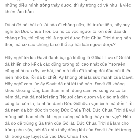
những điều mình trông thấy được, thì ấy trông có vẻ như là việc
khiến lằm bằm.
Dù ai đó nói bất cứ lời nào đi chăng nữa, thì trước tiên, hãy suy
nghĩ tới Đức Chúa Trời. Dù họ có vóc người to lớn đến đâu đi
chăng nữa, thì cũng chỉ là người được Đức Chúa Trời dựng nên
thôi, mà cớ sao chúng ta có thể sợ hãi loài người được?
Hãy nghĩ tới lúc Đavít đánh bại gã khổng lồ Gôliát. Lực sĩ Gôliát
đã khiến cho kể cả các dũng tướng tối cao nhất của Ysơraên
cũng phải run rẩy sợ hãi, thế mà hắn đã không đối đầu nổi thiếu
niên nhỏ bé, rồi đã bị chết. Ấy không phải là sức mạnh của Đavít.
Hãy nghĩ xem lúc ấy Đavít đã nói lời thế nào. Đavít đã không
khoe khoang rằng bản thân mình dũng cảm vô song và có tài
ném đá, mà đã nói lời rằng “Ngươi cầm gươm và giáo mà đến
cùng ta; còn ta, ta nhân danh Đức Giêhôva vạn binh mà đến.” rồi
đã ném đá bởi đức tin trong Đức Chúa Trời. Đức Chúa Trời đã vui
mừng biết bao nhiêu khi ngó xuống và trông thấy như vậy? Hòn
đá đó đã trúng giữa trán của Gôliát. Đức Chúa Trời đã làm cho
trúng như vậy, bởi đã nhìn thấy dũng khí của Đavít tiến tới trong
khi trông cậy tuyệt đối vào Đức Chúa Trời.