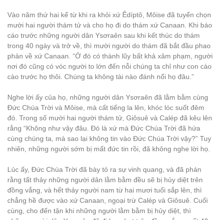
Vào năm thứ hai kể từ khi ra khỏi xứ Êdíptô, Môise đã tuyển chọn
mười hai người thám tử và cho họ đi do thám xứ Canaan. Khi báo
cáo trước những người dân Ysơraên sau khi kết thúc do thám
trong 40 ngày và trở về, thì mười người do thám đã bắt đầu phao
phản về xứ Canaan. “Ở đó có thành lũy bất khả xâm phạm, người
nơi đó cũng có vóc người to lớn đến nỗi chúng ta chỉ như con cào
cào trước họ thôi. Chúng ta không tài nào đánh nổi họ đâu.”
Nghe lời ấy của họ, những người dân Ysơraên đã lằm bằm cùng
Đức Chúa Trời và Môise, mà cất tiếng la lên, khóc lóc suốt đêm
đó. Trong số mười hai người thám tử, Giôsuê và Calép đã kêu lên
rằng “Không như vậy đâu. Đó là xứ mà Đức Chúa Trời đã hứa
cùng chúng ta, mà sao lại không tin vào Đức Chúa Trời vậy?” Tuy
nhiên, những người sớm bị mất đức tin rồi, đã không nghe lời họ.
Lúc ấy, Đức Chúa Trời đã bày tỏ ra sự vinh quang, và đã phán
rằng tất thảy những người dân lằm bằm đều sẽ bị hủy diệt trên
đồng vắng, và hết thảy người nam từ hai mươi tuổi sắp lên, thì
chẳng hề được vào xứ Canaan, ngoại trừ Calép và Giôsuê. Cuối
cùng, cho đến tận khi những người lằm bằm bị hủy diệt, thì