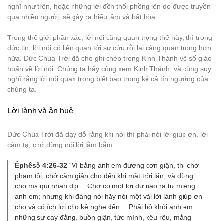
nghĩ như trên, hoặc những lời đồn thổi phồng lên do được truyền
qua nhiều người, sẽ gây ra hiểu lầm và bất hòa.
Trong thế giới phần xác, lời nói cũng quan trọng thế này, thì trong
đức tin, lời nói có liên quan tới sự cứu rỗi lại càng quan trọng hơn
nữa. Đức Chúa Trời đã cho ghi chép trong Kinh Thánh vô số giáo
huấn về lời nói. Chúng ta hãy cùng xem Kinh Thánh, và cùng suy
nghĩ rằng lời nói quan trọng biết bao trong kể cả tín ngưỡng của
chúng ta.
Lời lành và ân huệ
Đức Chúa Trời đã dạy dỗ rằng khi nói thì phải nói lời giúp ơn, lời
cảm tạ, chớ đừng nói lời lằm bằm.
Êphêsô 4:26-32
“Ví bằng anh em đương cơn giận, thì chớ
phạm tội; chớ căm giận cho đến khi mặt trời lặn, và đừng
cho ma quỉ nhân dịp… Chớ có một lời dữ nào ra từ miệng
anh em; nhưng khi đáng nói hãy nói một vài lời lành giúp ơn
cho và có ích lợi cho kẻ nghe đến… Phải bỏ khỏi anh em
những sự cay đắng, buồn giận, tức mình, kêu rêu, mắng