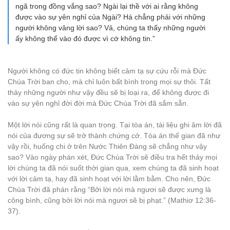
ngã trong đồng vắng sao? Ngài lại thề với ai rằng không
được vào sự yên nghỉ của Ngài? Há chẳng phải với những
người không vâng lời sao? Vả, chúng ta thấy những người
ấy không thể vào đó được vì cớ không tin.”
Người không có đức tin không biết cảm tạ sự cứu rỗi mà Đức
Chúa Trời ban cho, mà chỉ luôn bất bình trong mọi sự thôi. Tất
thảy những người như vậy đều sẽ bị loại ra, để không được đi
vào sự yên nghỉ đời đời mà Đức Chúa Trời đã sắm sẵn.
Một lời nói cũng rất là quan trọng. Tại tòa án, tài liệu ghi âm lời đã
nói của đương sự sẽ trở thành chứng cớ. Tòa án thế gian đã như
vậy rồi, huống chi ở trên Nước Thiên Đàng sẽ chẳng như vậy
sao? Vào ngày phán xét, Đức Chúa Trời sẽ điều tra hết thảy mọi
lời chúng ta đã nói suốt thời gian qua, xem chúng ta đã sinh hoạt
với lời cảm tạ, hay đã sinh hoạt với lời lằm bằm. Cho nên, Đức
Chúa Trời đã phán rằng “Bởi lời nói mà ngươi sẽ được xưng là
công bình, cũng bởi lời nói mà ngươi sẽ bị phạt.” (Mathiơ 12:36-
37).