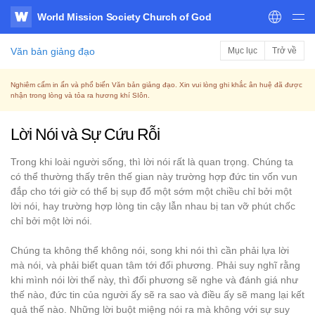
World Mission Society Church of God
WATV
Văn bản giảng đạo
Mục lục
Trở về
Nghiêm cấm in ấn và phổ biến Văn bản giảng đạo. Xin vui lòng ghi khắc ân huệ đã được
nhận trong lòng và tỏa ra hương khí SIôn.
Lời Nói và Sự Cứu Rỗi
Trong khi loài người sống, thì lời nói rất là quan trọng. Chúng ta
có thể thường thấy trên thế gian này trường hợp đức tin vốn vun
đắp cho tới giờ có thể bị sụp đổ một sớm một chiều chỉ bởi một
lời nói, hay trường hợp lòng tin cậy lẫn nhau bị tan vỡ phút chốc
chỉ bởi một lời nói.
Chúng ta không thể không nói, song khi nói thì cần phải lựa lời
mà nói, và phải biết quan tâm tới đối phương. Phải suy nghĩ rằng
khi mình nói lời thế này, thì đối phương sẽ nghe và đánh giá như
thế nào, đức tin của người ấy sẽ ra sao và điều ấy sẽ mang lại kết
quả thế nào. Những lời buột miệng nói ra mà không với sự suy