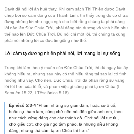
Đavít đã nói lời ân huệ thay. Khi xem sách Thi Thiên được Đavít
chép bởi sự cảm động của Thánh Linh, thì thấy trong đó có chứa
đựng những lời như ngọc ngà cho biết rằng chúng ta phải dâng
lời nào lên Đức Chúa Trời, phải dâng tán dương và vinh hiển như
thế nào lên Đức Chúa Trời. Dù nói chỉ một lời, thì chúng ta cũng
phải nói những lời có đức tin giống như thế.
Lời cảm tạ đương nhiên phải nói, lời mang lại sự sống
Trong khi làm theo ý muốn của Đức Chúa Trời, thì dù ngay lúc ấy
không hiểu ra, nhưng sau này có thể hiểu rằng tại sao lại có tình
huống như vậy. Cho nên, Đức Chúa Trời đã phán rằng sự vâng
lời tốt hơn của tế lễ, và phàm việc gì cũng phải tạ ơn Chúa (I
Samuên 15:22, I Têsalônica 5:18).
Êphêsô 5:3-4
“Phàm những sự gian dâm, hoặc sự ô uế,
hoặc sự tham lam, cũng chớ nên nói đến giữa anh em, theo
như cách xứng đáng cho các thánh đồ. Chớ nói lời tục tỉu,
chớ giễu cợt, chớ giả ngộ tầm phào, là những điều không
đáng, nhưng thà cảm tạ ơn Chúa thì hơn.”