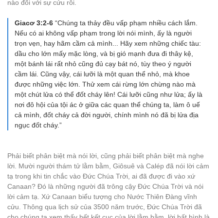
nào đối với sự cứu rỗi.
Giacơ 3:2-6
“Chúng ta thảy đều vấp phạm nhiều cách lắm.
Nếu có ai không vấp phạm trong lời nói mình, ấy là người
trọn vẹn, hay hãm cầm cả mình... Hãy xem những chiếc tàu:
dầu cho lớn mấy mặc lòng, và bị gió mạnh đưa đi thây kệ,
một bánh lái rất nhỏ cũng đủ cạy bát nó, tùy theo ý người
cầm lái. Cũng vậy, cái lưỡi là một quan thể nhỏ, mà khoe
được những việc lớn. Thử xem cái rừng lớn chừng nào mà
một chút lửa có thể đốt cháy lên! Cái lưỡi cũng như lửa; ấy là
nơi đô hội của tội ác ở giữa các quan thể chúng ta, làm ô uế
cả mình, đốt cháy cả đời người, chính mình nó đã bị lửa địa
ngục đốt cháy.”
Phải biết phân biệt mà nói lời, cũng phải biết phân biệt mà nghe
lời. Mười người thám tử lằm bằm, Giôsuê và Calép đã nói lời cảm
tạ trong khi tin chắc vào Đức Chúa Trời, ai đã được đi vào xứ
Canaan? Đó là những người đã trông cậy Đức Chúa Trời và nói
lời cảm tạ. Xứ Canaan biểu tượng cho Nước Thiên Đàng vĩnh
cửu. Thông qua lịch sử của 3500 năm trước, Đức Chúa Trời đã
cho chúng ta xem thấy hết kết cục của lời lằm bằm, lời bất bình là