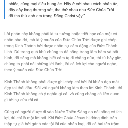
nhiếc, cùng mọi điều hung ác. Hãy ở với nhau cách nhân từ,
đầy dẫy lòng thương xót, tha thứ nhau như Đức Chúa Trời
đã tha thứ anh em trong Đấng Christ vậy.”
Lời phán này không phải là tư tưởng hoặc triết học của một cá
nhân nào đó, mà là ý muốn của Đức Chúa Trời được ghi chép
trong Kinh Thánh bởi được nhận sự cảm động của Đức Thánh
Linh. Dù trong quá khứ chúng ta đã sống trong lằm bằm và bất
bình, đã sống mà không biết cảm tạ đi chăng nữa, thì từ bây giờ,
chúng ta phải nói những lời lành, lời có ích lợi cho người nghe,
theo ý muốn của Đức Chúa Trời.
Kinh Thánh không phải được ghi chép chỉ bởi lời khiến đẹp mắt
đẹp tai thôi đâu. Đối với người không làm theo lời Kinh Thánh, thì
Kinh Thánh không có ý nghĩa gì cả, và cũng chẳng có liên quan
gì tới sự cứu rỗi cả.
Cũng có người được đi vào Nước Thiên Đàng do nói năng có ích
lợi, dù chỉ là một lời nói. Khi Đức Chúa Jêsus bị đóng đinh trên
thập tự giá bởi gánh vác tội lỗi của nhân loại, đã có hai tên trộm