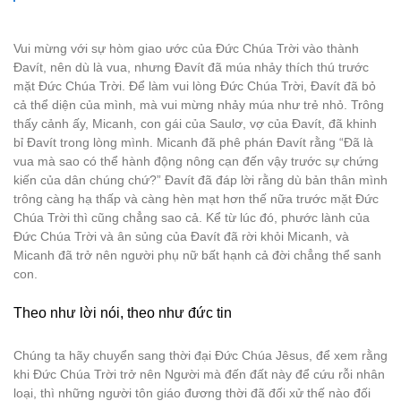
Vui mừng với sự hòm giao ước của Đức Chúa Trời vào thành
Đavít, nên dù là vua, nhưng Đavít đã múa nhảy thích thú trước
mặt Đức Chúa Trời. Để làm vui lòng Đức Chúa Trời, Đavít đã bỏ
cả thể diện của mình, mà vui mừng nhảy múa như trẻ nhỏ. Trông
thấy cảnh ấy, Micanh, con gái của Saulơ, vợ của Đavít, đã khinh
bỉ Đavít trong lòng mình. Micanh đã phê phán Đavít rằng “Đã là
vua mà sao có thể hành động nông cạn đến vậy trước sự chứng
kiến của dân chúng chứ?” Đavít đã đáp lời rằng dù bản thân mình
trông càng hạ thấp và càng hèn mạt hơn thế nữa trước mặt Đức
Chúa Trời thì cũng chẳng sao cả. Kể từ lúc đó, phước lành của
Đức Chúa Trời và ân sủng của Đavít đã rời khỏi Micanh, và
Micanh đã trở nên người phụ nữ bất hạnh cả đời chẳng thể sanh
con.
Theo như lời nói, theo như đức tin
Chúng ta hãy chuyển sang thời đại Đức Chúa Jêsus, để xem rằng
khi Đức Chúa Trời trở nên Người mà đến đất này để cứu rỗi nhân
loại, thì những người tôn giáo đương thời đã đối xử thế nào đối