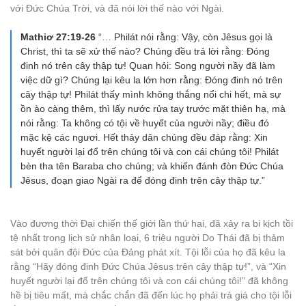
với Đức Chúa Trời, và đã nói lời thế nào với Ngài.
Mathiơ 27:19-26
“… Philát nói rằng: Vậy, còn Jêsus gọi là
Christ, thì ta sẽ xử thế nào? Chúng đều trả lời rằng: Đóng
đinh nó trên cây thập tự! Quan hỏi: Song người nầy đã làm
việc dữ gì? Chúng lại kêu la lớn hơn rằng: Đóng đinh nó trên
cây thập tự! Philát thấy mình không thắng nổi chi hết, mà sự
ồn ào càng thêm, thì lấy nước rửa tay trước mặt thiên hạ, mà
nói rằng: Ta không có tội về huyết của người nầy; điều đó
mặc kệ các ngươi. Hết thảy dân chúng đều đáp rằng: Xin
huyết người lại đổ trên chúng tôi và con cái chúng tôi! Philát
bèn tha tên Baraba cho chúng; và khiến đánh đòn Đức Chúa
Jêsus, đoạn giao Ngài ra để đóng đinh trên cây thập tự.”
Vào đương thời Đại chiến thế giới lần thứ hai, đã xảy ra bi kịch tồi
tệ nhất trong lịch sử nhân loại, 6 triệu người Do Thái đã bị thảm
sát bởi quân đội Đức của Đảng phát xít. Tội lỗi của họ đã kêu la
rằng “Hãy đóng đinh Đức Chúa Jêsus trên cây thập tự!”, và “Xin
huyết người lại đổ trên chúng tôi và con cái chúng tôi!” đã không
hề bị tiêu mất, mà chắc chắn đã đến lúc họ phải trả giá cho tội lỗi