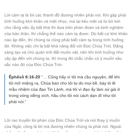
Lời cảm tạ là lời các thánh đồ đương nhiên phải nói. Khi gặp phải
tình huống khó khăn và mệt nhọc, mà lại kêu mệt và từ bỏ bởi
cho rằng việc ấy bất khả thi dựa trên phán đoán và kinh nghiệm
của bản thân, thì chẳng thể nào cảm tạ được. Dù bất cứ khó khăn
nào ập đến, thì chúng ta cũng phải biết cảm tạ trong tình huống
đó. Không việc chi là bất khả năng đối với Đức Chúa Trời, Đấng
sáng tạo và chủ quản trời đất muôn vật, nên khi tình huống như
vậy ập đến với chúng ta, thì trong đó chắc chắn có ý muốn sâu
sắc nào đó của Đức Chúa Trời.
Êphêsô 6:16-20
“… Cũng hãy vì tôi mà cầu nguyện, để khi
tôi mở miệng ra, Chúa ban cho tôi tự do mọi bề, bày tỏ lẽ
mầu nhiệm của đạo Tin Lành, mà tôi vì đạo ấy làm sứ giả ở
trong vòng xiềng xích, hầu cho tôi nói cách dạn dĩ như tôi
phải nói.”
Lời rao truyền lời phán của Đức Chúa Trời và nói thay ý muốn
của Ngài, cũng là lời mà đương nhiên chúng ta phải nói. Ngoài