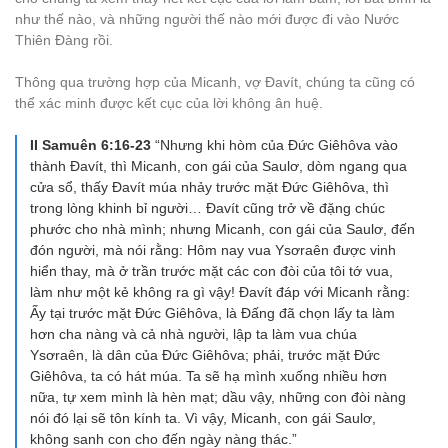
như thế nào, và những người thế nào mới được đi vào Nước
Thiên Đàng rồi.
Thông qua trường hợp của Micanh, vợ Đavít, chúng ta cũng có
thể xác minh được kết cục của lời không ân huệ.
II Samuên 6:16-23
“Nhưng khi hòm của Đức Giêhôva vào
thành Đavít, thì Micanh, con gái của Saulơ, dòm ngang qua
cửa sổ, thấy Đavít múa nhảy trước mặt Đức Giêhôva, thì
trong lòng khinh bỉ người… Đavít cũng trở về đặng chúc
phước cho nhà mình; nhưng Micanh, con gái của Saulơ, đến
đón người, mà nói rằng: Hôm nay vua Ysơraên được vinh
hiển thay, mà ở trần trước mặt các con đòi của tôi tớ vua,
làm như một kẻ không ra gì vậy! Đavít đáp với Micanh rằng:
Ấy tại trước mặt Đức Giêhôva, là Đấng đã chọn lấy ta làm
hơn cha nàng và cả nhà người, lập ta làm vua chúa
Ysơraên, là dân của Đức Giêhôva; phải, trước mặt Đức
Giêhôva, ta có hát múa. Ta sẽ hạ mình xuống nhiều hơn
nữa, tự xem mình là hèn mạt; dầu vậy, những con đòi nàng
nói đó lại sẽ tôn kính ta. Vì vậy, Micanh, con gái Saulơ,
không sanh con cho đến ngày nàng thác.”