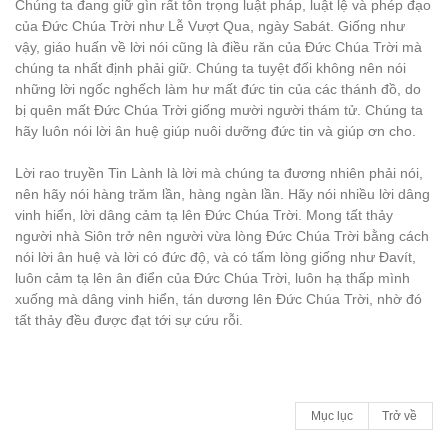
Chúng ta đang giữ gìn rất tôn trọng luật pháp, luật lệ và phép đạo
của Đức Chúa Trời như Lễ Vượt Qua, ngày Sabát. Giống như
vậy, giáo huấn về lời nói cũng là điều răn của Đức Chúa Trời mà
chúng ta nhất định phải giữ. Chúng ta tuyệt đối không nên nói
những lời ngốc nghếch làm hư mất đức tin của các thánh đồ, do
bị quên mất Đức Chúa Trời giống mười người thám tử. Chúng ta
hãy luôn nói lời ân huệ giúp nuôi dưỡng đức tin và giúp ơn cho.
Lời rao truyền Tin Lành là lời mà chúng ta đương nhiên phải nói,
nên hãy nói hàng trăm lần, hàng ngàn lần. Hãy nói nhiều lời dâng
vinh hiển, lời dâng cảm tạ lên Đức Chúa Trời. Mong tất thảy
người nhà Siôn trở nên người vừa lòng Đức Chúa Trời bằng cách
nói lời ân huệ và lời có đức độ, và có tấm lòng giống như Đavít,
luôn cảm tạ lên ân điển của Đức Chúa Trời, luôn hạ thấp mình
xuống mà dâng vinh hiển, tán dương lên Đức Chúa Trời, nhờ đó
tất thảy đều được đạt tới sự cứu rỗi.
Mục lục
Trở về