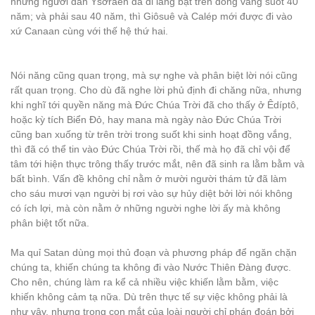
những người dân Ysơraên đã đi lang bạt trên đồng vắng suốt 40
năm; và phải sau 40 năm, thì Giôsuê và Calép mới được đi vào
xứ Canaan cùng với thế hệ thứ hai.
Nói năng cũng quan trọng, mà sự nghe và phân biệt lời nói cũng
rất quan trọng. Cho dù đã nghe lời phủ định đi chăng nữa, nhưng
khi nghĩ tới quyền năng mà Đức Chúa Trời đã cho thấy ở Êdíptô,
hoặc kỳ tích Biển Đỏ, hay mana mà ngày nào Đức Chúa Trời
cũng ban xuống từ trên trời trong suốt khi sinh hoạt đồng vắng,
thì đã có thể tin vào Đức Chúa Trời rồi, thế mà họ đã chỉ vội để
tâm tới hiện thực trông thấy trước mắt, nên đã sinh ra lằm bằm và
bất bình. Vấn đề không chỉ nằm ở mười người thám tử đã làm
cho sáu mươi vạn người bị rơi vào sự hủy diệt bởi lời nói không
có ích lợi, mà còn nằm ở những người nghe lời ấy mà không
phân biệt tốt nữa.
Ma quỉ Satan dùng mọi thủ đoạn và phương pháp để ngăn chặn
chúng ta, khiến chúng ta không đi vào Nước Thiên Đàng được.
Cho nên, chúng làm ra kể cả nhiều việc khiến lằm bằm, việc
khiến không cảm tạ nữa. Dù trên thực tế sự việc không phải là
như vậy, nhưng trong con mắt của loài người chỉ phán đoán bởi