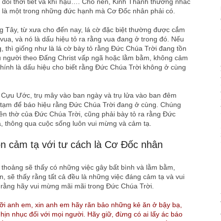
đổi thời tiết và khí hậu…. Cho nên, Kinh Thánh thường nhắc
 là một trong những đức hạnh mà Cơ Đốc nhân phải có.
Tây, từ xưa cho đến nay, lá cờ đặc biệt thường được cắm
vua, và nó là dấu hiệu tỏ ra rằng vua đang ở trong đó. Nếu
 thì giống như là lá cờ bày tỏ rằng Đức Chúa Trời đang tồn
, nếu người theo Đấng Christ vấp ngã hoặc lằm bằm, không cảm
 chính là dấu hiệu cho biết rằng Đức Chúa Trời không ở cùng
i Cựu Ước, trụ mây vào ban ngày và trụ lửa vào ban đêm
n tạm để báo hiệu rằng Đức Chúa Trời đang ở cùng. Chúng
đền thờ của Đức Chúa Trời, cũng phải bày tỏ ra rằng Đức
a, thông qua cuộc sống luôn vui mừng và cảm tạ.
ôn cảm tạ với tư cách là Cơ Đốc nhân
h thoảng sẽ thấy có những việc gây bất bình và lằm bằm,
n, sẽ thấy rằng tất cả đều là những việc đáng cảm tạ và vui
rằng hãy vui mừng mãi mãi trong Đức Chúa Trời.
ỡi anh em, xin anh em hãy răn bảo những kẻ ăn ở bậy bạ,
hịn nhục đối với mọi người. Hãy giữ, đừng có ai lấy ác báo