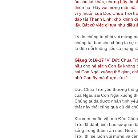
ác cho kẻ khác; nhưng hãy tìm đ
thiên hạ. Hãy vui mừng mãi mãi,
vì ý muốn của Đức Chúa Trời tr
dập tắt Thánh Linh; chớ khinh dể 
lấy. Bất cứ việc gì tựa như điều á
Lý do chúng ta phải vui mừng m
chúng ta, ban cho chúng ta sự c
ta đến nỗi không tiếc cả mạng s
Giăng 3:16-17
“Vì Đức Chúa Trờ
hầu cho hễ ai tin Con ấy không 
sai Con Ngài xuống thế gian, ch
nhờ Con ấy mà được cứu.”
Đức Chúa Trời yêu thương thế g
của Ngài, sai Con Ngài xuống thế
Chúng ta đã được nhận tình yêu
thật này thôi cũng quá đủ để ch
Khi xem muôn vật mà Đức Chúa 
Trời đã dành biết bao sự quan t
sống trong thành ẩn náu. Nếu ch
Trời, thì sẽ luôn vui mừng và cả