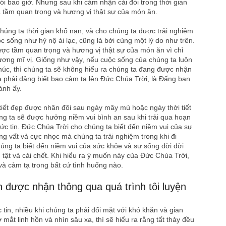
ói bao giờ. Nhưng sau khi cảm nhận cái đói trong thời gian
 tầm quan trọng và hương vị thật sự của món ăn.
húng ta thời gian khổ nạn, và cho chúng ta được trải nghiệm
sống như hỷ nộ ái lạc, cũng là bởi cùng một lý do như trên.
ợc tầm quan trọng và hương vị thật sự của món ăn vì chỉ
ương mĩ vị. Giống như vậy, nếu cuộc sống của chúng ta luôn
húc, thì chúng ta sẽ không hiểu ra chúng ta đang được nhận
a phải dâng biết bao cảm tạ lên Đức Chúa Trời, là Đấng ban
ành ấy.
tiết đẹp được nhân đôi sau ngày mây mù hoặc ngày thời tiết
ng ta sẽ được hưởng niềm vui bình an sau khi trải qua hoạn
ức tin. Đức Chúa Trời cho chúng ta biết đến niềm vui của sự
ng vất vả cực nhọc mà chúng ta trải nghiệm trong khi đi
úng ta biết đến niềm vui của sức khỏe và sự sống đời đời
tật và cái chết. Khi hiểu ra ý muốn này của Đức Chúa Trời,
và cảm tạ trong bất cứ tình huống nào.
 được nhận thông qua quá trình tôi luyện
tin, nhiều khi chúng ta phải đối mặt với khó khăn và gian
mắt linh hồn và nhìn sâu xa, thì sẽ hiểu ra rằng tất thảy đều