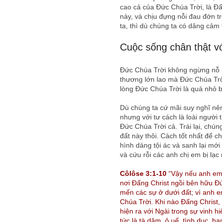
cao cả của Đức Chúa Trời, là Đấn
này, và chịu đựng nỗi đau đớn tr
ta, thì dù chúng ta có dâng cảm
Cuộc sống chân thật v
Đức Chúa Trời không ngừng nỗ lự
thương lớn lao mà Đức Chúa Trời
lòng Đức Chúa Trời là quá nhỏ b
Dù chúng ta cứ mãi suy nghĩ nên
nhưng với tư cách là loài người 
Đức Chúa Trời cả. Trái lại, chún
đất này thôi. Cách tốt nhất để c
hình dáng tội ác và sanh lại mớ
và cứu rỗi các anh chị em bị lạc
Côlôse 3:1-10
“Vậy nếu anh em đ
nơi Đấng Christ ngồi bên hữu Đ
mến các sự ở dưới đất; vì anh e
Chúa Trời. Khi nào Đấng Christ,
hiện ra với Ngài trong sự vinh h
tức là tà dâm, ô uế, tình dục, 