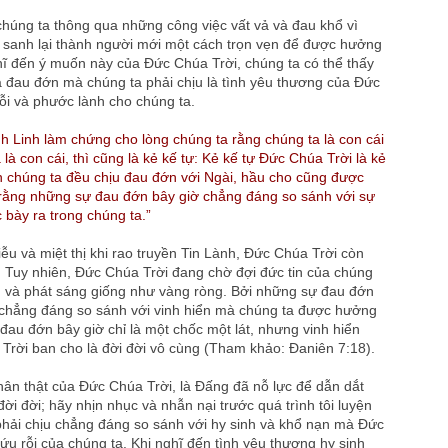
 chúng ta thông qua những công việc vất vả và đau khổ vì
sanh lại thành người mới một cách trọn vẹn để được hưởng
 đến ý muốn này của Đức Chúa Trời, chúng ta có thể thấy
à đau đớn mà chúng ta phải chịu là tình yêu thương của Đức
ỗi và phước lành cho chúng ta.
 Linh làm chứng cho lòng chúng ta rằng chúng ta là con cái
là con cái, thì cũng là kẻ kế tự: Kẻ kế tự Đức Chúa Trời là kẻ
n chúng ta đều chịu đau đớn với Ngài, hầu cho cũng được
g rằng những sự đau đớn bây giờ chẳng đáng so sánh với sự
 bày ra trong chúng ta.”
iễu và miệt thị khi rao truyền Tin Lành, Đức Chúa Trời còn
. Tuy nhiên, Đức Chúa Trời đang chờ đợi đức tin của chúng
ch và phát sáng giống như vàng ròng. Bởi những sự đau đớn
y chẳng đáng so sánh với vinh hiển mà chúng ta được hưởng
đau đớn bây giờ chỉ là một chốc một lát, nhưng vinh hiển
ời ban cho là đời đời vô cùng (Tham khảo: Đaniên 7:18).
ân thật của Đức Chúa Trời, là Đấng đã nỗ lực để dẫn dắt
i đời; hãy nhịn nhục và nhẫn nại trước quá trình tôi luyện
phải chịu chẳng đáng so sánh với hy sinh và khổ nạn mà Đức
ứu rỗi của chúng ta. Khi nghĩ đến tình yêu thương hy sinh