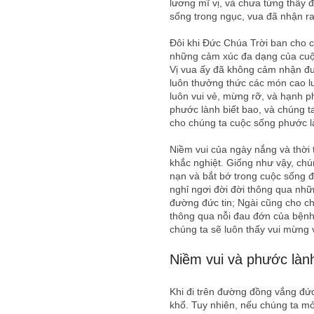
lương mĩ vị, và chưa từng thấy đ
sống trong ngục, vua đã nhận ra
Đôi khi Đức Chúa Trời ban cho c
những cảm xúc đa dạng của cuộc 
Vị vua ấy đã không cảm nhận đư
luôn thưởng thức các món cao l
luôn vui vẻ, mừng rỡ, và hạnh p
phước lành biết bao, và chúng t
cho chúng ta cuộc sống phước l
Niềm vui của ngày nắng và thời 
khắc nghiệt. Giống như vậy, chú
nạn và bắt bớ trong cuộc sống đ
nghỉ ngơi đời đời thông qua nhữ
đường đức tin; Ngài cũng cho ch
thông qua nỗi đau đớn của bệnh 
chúng ta sẽ luôn thấy vui mừng 
Niềm vui và phước lành
Khi đi trên đường đồng vắng đức 
khổ. Tuy nhiên, nếu chúng ta mở 