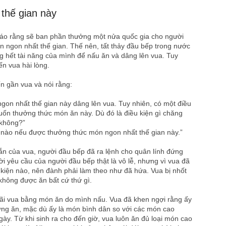
thế gian này
báo rằng sẽ ban phần thưởng một nửa quốc gia cho người
 ngon nhất thế gian. Thế nên, tất thảy đầu bếp trong nước
g hết tài năng của mình để nấu ăn và dâng lên vua. Tuy
n vua hài lòng.
n gần vua và nói rằng:
gon nhất thế gian này dâng lên vua. Tuy nhiên, có một điều
uốn thưởng thức món ăn này. Dù đó là điều kiện gì chăng
 không?”
n nào nếu được thưởng thức món ngon nhất thế gian này.”
hắn của vua, người đầu bếp đã ra lệnh cho quân lính đứng
i yêu cầu của người đầu bếp thật là vô lễ, nhưng vì vua đã
u kiện nào, nên đành phải làm theo như đã hứa. Vua bị nhốt
không được ăn bất cứ thứ gì.
đãi vua bằng món ăn do mình nấu. Vua đã khen ngợi rằng ấy
ng ăn, mặc dù ấy là món bình dân so với các món cao
ày. Từ khi sinh ra cho đến giờ, vua luôn ăn đủ loại món cao