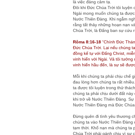
là việc đáng cảm tạ.
Đôi khi Đức Chúa Trời tôi luyện
Ngài mong muốn chúng ta được 
Nước Thiên Đàng. Khi ngẫm nghĩ
rằng tất thảy những hoạn nạn v
Chúa Trời, là Đấng ban sự cứu r
Rôma 8:16-18
“Chính Đức Thánh
Đức Chúa Trời. Lại nếu chúng ta 
đồng kế tự với Đấng Christ, miễ
vinh hiển với Ngài. Vả tôi tưởn
vinh hiển hầu đến, là sự sẽ được
Mỗi khi chúng ta phải chịu chế g
đau lòng hơn chúng ta rất nhiều
ta được tôi luyện trong thử thá
chúng ta phải chịu dưới đất nà
khi trở về Nước Thiên Đàng. Sự 
Nước Thiên Đàng mà Đức Chúa Tr
Đừng quên đi tình yêu thương ch
chúng ta vào Nước Thiên Đàng đờ
tạm thời. Khổ nạn mà chúng ta 
Chúa Trời phải gánh chịu vì sự c