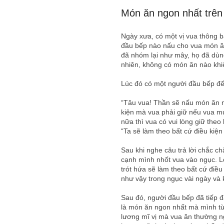
Món ăn ngon nhất trên 
Ngày xưa, có một vị vua thông 
đầu bếp nào nấu cho vua món ăn
đã nhóm lại như mây, họ đã dùn
nhiên, không có món ăn nào khiế
Lúc đó có một người đầu bếp đế
“Tâu vua! Thần sẽ nấu món ăn n
kiện mà vua phải giữ nếu vua m
nữa thì vua có vui lòng giữ theo
“Ta sẽ làm theo bất cứ điều kiệ
Sau khi nghe câu trả lời chắc c
cạnh mình nhốt vua vào ngục. Lờ
trót hứa sẽ làm theo bất cứ điề
như vậy trong ngục vài ngày và 
Sau đó, người đầu bếp đã tiếp 
là món ăn ngon nhất mà mình từ
lương mĩ vị mà vua ăn thường ng