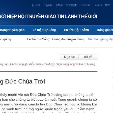
한국어
English
日本語
中文简体
Deutsch
Español
हिन्दी
trạng truyền giáo
Lẽ thật Sự Sống
Tin tức Hội Thánh
Đóng góp x
ản giảng
Lẽ thật Sự Sống
Giảng đạo truyền thông
Văn bản giảng đ
Mục lục
Trở về
ng đạo. Xin vui lòng ghi khắc ân huệ đã được nhận trong lòng và tỏa ra hương
g Đức Chúa Trời
 thảy muôn vật mà Đức Chúa Trời sáng tạo ra, chúng ta sẽ
g ban cho chúng ta biết bao ân huệ. Xung quanh chúng ta có
vui mừng và dâng cảm tạ lên Đức Chúa Trời, đó là: không khí
a cỏ xanh tươi, những người quan trọng yêu quí, niềm hạnh