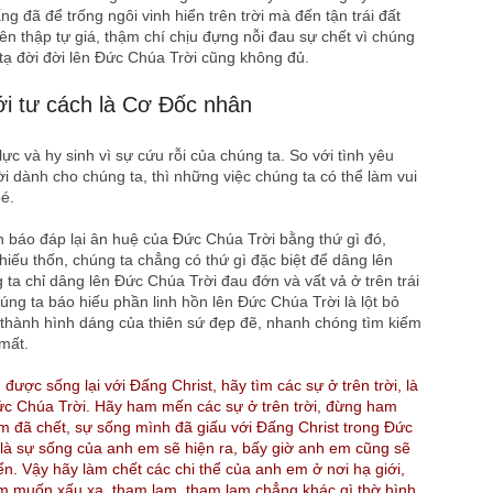
g đã để trống ngôi vinh hiển trên trời mà đến tận trái đất
ên thập tự giá, thậm chí chịu đựng nỗi đau sự chết vì chúng
 tạ đời đời lên Đức Chúa Trời cũng không đủ.
ới tư cách là Cơ Đốc nhân
c và hy sinh vì sự cứu rỗi của chúng ta. So với tình yêu
 dành cho chúng ta, thì những việc chúng ta có thể làm vui
é.
 báo đáp lại ân huệ của Đức Chúa Trời bằng thứ gì đó,
thiếu thốn, chúng ta chẳng có thứ gì đặc biệt để dâng lên
g ta chỉ dâng lên Đức Chúa Trời đau đớn và vất vả ở trên trái
húng ta báo hiếu phần linh hồn lên Đức Chúa Trời là lột bỏ
i thành hình dáng của thiên sứ đẹp đẽ, nhanh chóng tìm kiếm
 mất.
ược sống lại với Đấng Christ, hãy tìm các sự ở trên trời, là
ức Chúa Trời. Hãy ham mến các sự ở trên trời, đừng ham
m đã chết, sự sống mình đã giấu với Đấng Christ trong Đức
 là sự sống của anh em sẽ hiện ra, bấy giờ anh em cũng sẽ
iển. Vậy hãy làm chết các chi thể của anh em ở nơi hạ giới,
ham muốn xấu xa, tham lam, tham lam chẳng khác gì thờ hình