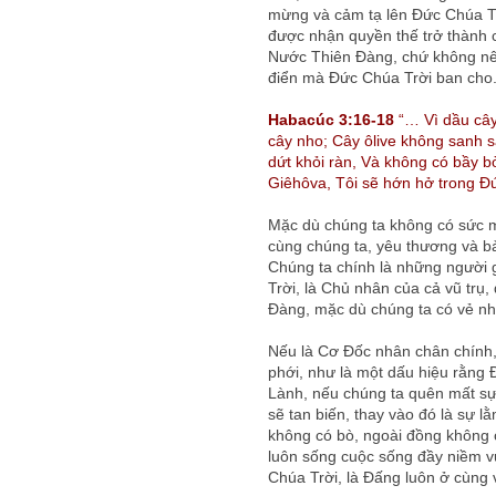
mừng và cảm tạ lên Đức Chúa Tr
được nhận quyền thế trở thành 
Nước Thiên Đàng, chứ không nên
điển mà Đức Chúa Trời ban cho
Habacúc 3:16-18
“… Vì dầu cây
cây nho; Cây ôlive không sanh s
dứt khỏi ràn, Và không có bầy b
Giêhôva, Tôi sẽ hớn hở trong Đứ
Mặc dù chúng ta không có sức m
cùng chúng ta, yêu thương và b
Chúng ta chính là những người g
Trời, là Chủ nhân của cả vũ trụ
Đàng, mặc dù chúng ta có vẻ như
Nếu là Cơ Đốc nhân chân chính, 
phới, như là một dấu hiệu rằng 
Lành, nếu chúng ta quên mất sự 
sẽ tan biến, thay vào đó là sự 
không có bò, ngoài đồng không 
luôn sống cuộc sống đầy niềm vu
Chúa Trời, là Đấng luôn ở cùng 