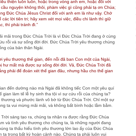
iều thiện luôn luôn, hoặc trong vòng anh em, hoặc đối với
 cầu nguyện không thôi, phàm việc gì cũng phải tạ ơn Chúa;
ong Đức Chúa Jêsus Christ đối với anh em là như vậy. Chớ
các lời tiên tri; hãy xem xét mọi việc, điều chi lành thì giữ
c, thì phải tránh đi.”
ãi mãi trong Đức Chúa Trời là vì Đức Chúa Trời đang ở cùng
ứu rỗi và sự sống đời đời. Đức Chúa Trời yêu thương chúng
ống của bản thân Ngài.
i yêu thương thế gian, đến nỗi đã ban Con một của Ngài,
bị hư mất mà được sự sống đời đời. Vả, Đức Chúa Trời đã
ẳng phải để đoán xét thế gian đâu, nhưng hầu cho thế gian
ian đến dường nào mà Ngài đã không tiếc Con một yêu quí
 gian làm tế lễ hy sinh tha tội vì sự cứu rỗi của chúng ta?
 thương và phước lành vô bờ từ Đức Chúa Trời. Chỉ một sự
úng ta vui mừng mãi mãi, và không bất bình hoặc lằm bằm.
Trời sáng tạo ra, chúng ta nhận ra được rằng Đức Chúa
âm và tình yêu thương cho chúng ta, là những người đang
úng ta thấu hiểu tình yêu thương lớn lao ấy của Đức Chúa
m tạ trong bất kỳ hoàn cảnh nào. Chúng ta phải luôn vui