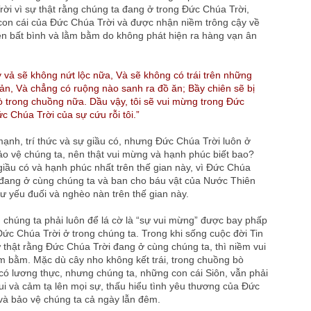
ời vì sự thật rằng chúng ta đang ở trong Đức Chúa Trời,
con cái của Đức Chúa Trời và được nhận niềm trông cậy về
 bất bình và lằm bằm do không phát hiện ra hàng vạn ân
.
 vả sẽ không nứt lộc nữa, Và sẽ không có trái trên những
ản, Và chẳng có ruộng nào sanh ra đồ ăn; Bầy chiên sẽ bị
ò trong chuồng nữa. Dầu vậy, tôi sẽ vui mừng trong Đức
c Chúa Trời của sự cứu rỗi tôi.”
ạnh, trí thức và sự giầu có, nhưng Đức Chúa Trời luôn ở
ảo vệ chúng ta, nên thật vui mừng và hạnh phúc biết bao?
iầu có và hạnh phúc nhất trên thế gian này, vì Đức Chúa
, đang ở cùng chúng ta và ban cho báu vật của Nước Thiên
 yếu đuối và nghèo nàn trên thế gian này.
chúng ta phải luôn để lá cờ là “sự vui mừng” được bay phấp
Đức Chúa Trời ở trong chúng ta. Trong khi sống cuộc đời Tin
thật rằng Đức Chúa Trời đang ở cùng chúng ta, thì niềm vui
lằm bằm. Mặc dù cây nho không kết trái, trong chuồng bò
có lương thực, nhưng chúng ta, những con cái Siôn, vẫn phải
i và cảm tạ lên mọi sự, thấu hiểu tình yêu thương của Đức
và bảo vệ chúng ta cả ngày lẫn đêm.