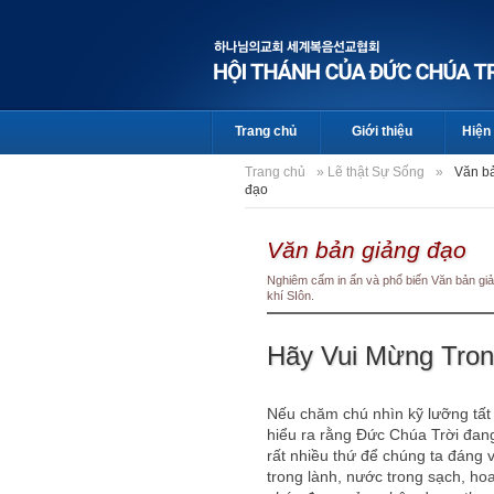
Trang chủ
Giới thiệu
Hiện 
Trang chủ
»
Lẽ thật Sự Sống
»
Văn b
đạo
Văn bản giảng đạo
Nghiêm cấm in ấn và phổ biến Văn bản giả
khí SIôn.
Hãy Vui Mừng Tron
Nếu chăm chú nhìn kỹ lưỡng tất
hiểu ra rằng Đức Chúa Trời đan
rất nhiều thứ để chúng ta đáng 
trong lành, nước trong sạch, ho