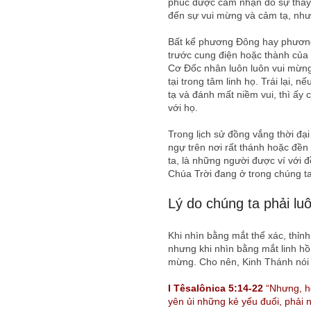
phúc được cảm nhận do sự thay 
đến sự vui mừng và cảm tạ, như
Bất kể phương Đông hay phương 
trước cung điện hoặc thành của 
Cơ Đốc nhân luôn luôn vui mừng,
tại trong tâm linh họ. Trái lại
tạ và đánh mất niềm vui, thì ấy
với họ.
Trong lịch sử đồng vắng thời đạ
ngự trên nơi rất thánh hoặc đề
ta, là những người được ví với 
Chúa Trời đang ở trong chúng t
Lý do chúng ta phải lu
Khi nhìn bằng mắt thể xác, thỉn
nhưng khi nhìn bằng mắt linh hồ
mừng. Cho nên, Kinh Thánh nói 
I Têsalônica 5:14-22
“Nhưng, h
yên ủi những kẻ yếu đuối, phải n