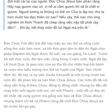
đứt một cái tai của người. Đức Chúa Jêsus bèn phán rằng:
Hãy nạp gươm vào vỏ; vì hễ ai cầm gươm thì sẽ bị chết vì
gươm. Ngươi tưởng ta không có thể xin Cha ta lập tức cho ta
hơn mười hai đạo thiên sứ sao? Nếu vậy, thế nào cho ứng
nghiệm lời Kinh Thánh đã chép rằng việc nầy tất phải xảy
đến?… Khi ấy, hết thảy môn đồ bỏ Ngài mà trốn đi.”
Đức Chúa Trời đến trái đất này mặc áo xác thịt và sống cuộc
sống thợ mộc hèn mọn, và khi thời gian tiên tri đến thì Ngài chịu
phép Báptêm khi Ngài được 30 tuổi, và rao giảng Tin Lành. Trước
khi kết thúc cuộc đời làm việc công trong 3 năm rưỡi, Ngài đã lập
Lễ Vượt Qua, là giao ước của sự tha tội cho nhân loại bởi bánh
và rượu nho biểu tượng cho thịt và huyết của Ngài. Vào chính
đêm đó, đã xảy ra sự việc Giuđa Íchcariốt là một trong mười hai
môn đồ, đã phản bội và bán Đức Chúa Jêsus. Các môn đồ đã nói
rằng sẵn lòng đi theo Chúa, đồng tù đồng chết, nhưng họ đều đã
chạy trốn mỗi người một nơi; chỉ mỗi Phierơ - môn đồ có đức tin
tốt nhất, đã vung gươm mà gắng sức bảo vệ Đức Chúa Jêsus,
nhưng thậm chí kể cả Phierơ cũng đã chối Đức Chúa Jêsus ba
lần trước khi gà gáy.