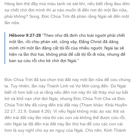
Hàng làm thịt đầy mùi máu tanh và sát khí, nếu biết rằng đau đớn
sự chết chờ đợi mình thì ai nào muốn đi đến nơi đó một lần nữa,
phải không? Song, Đức Chúa Trời đã phán rằng Ngài sẽ đến một
lần nữa.
Hêbơrơ 9:27-28
“Theo như đã định cho loài người phải chết
một lần, rồi chịu phán xét, cũng vậy, Đấng Christ đã dâng
mình chỉ một lần đặng cất tội lỗi của nhiều người; Ngài lại sẽ
hiện ra lần thứ hai, không phải để cất tội lỗi đi nữa, nhưng để
ban sự cứu rỗi cho kẻ chờ đợi Ngài.”
Đức Chúa Trời đã lựa chọn trái đất này một lần nữa để cứu chúng
ta. Tuy nhiên, lần này Thánh Linh và Vợ Mới cùng đến. Dù Ngài
biết rõ hơn bất cứ ai rằng nếu đến nơi này thì tất thảy mọi sự bắt
bớ và khổ nạn chờ đợi Ngài, nhưng Đức Chúa Trời Cha và Đức
Chúa Trời Mẹ đã cùng đến trái đất này (Tham khảo: Khải Huyền
22:17, 21:9, Galati 4:26). Vì nếu Ngài không mặc áo xác thịt và
đến trái đất này lần nữa thì các con cái không thể được cứu rỗi,
nên Ngài lại đã đến trái đất này lần thứ hai để cứu các con cái
hơn là suy nghĩ cho sự an nguy của Ngài. Cho nên, Kinh Thánh