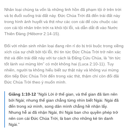
Nhân loại chúng ta vốn là những linh hồn đã phạm tội ở trên trời
và bị đuổi xuống trái đất này. Đức Chúa Trời đã đến trái đất này
trong hình ảnh huyết và thịt như các con cái để cứu chuộc các
con cái tội nhân trên trời ra khỏi tội lỗi, và dẫn dắt đi vào Nước
Thiên Đàng (Hêbơrơ 2:14-15).
Đối với nhân sinh nhân loại đang rên rỉ do bị trói buộc trong xiềng
xích của sự chết bởi tội lỗi, thì tin tức Đức Chúa Trời trở nên xác
thịt và đến trái đất này với tư cách là Đấng Cứu Chúa, là “tin tức
tốt lành vui mừng lớn” có một không hai (Luca 2:10-11). Tuy
nhiên, người ta không hiểu biết sự thật này và không vui mừng
đón tiếp Đức Chúa Trời đến trong xác thịt, thậm chí còn đối đãi
Đức Chúa Trời theo ý muốn mình.
Giăng 1:10-12
“Ngôi Lời ở thế gian, và thế gian đã làm nên
bởi Ngài; nhưng thế gian chẳng từng nhìn biết Ngài. Ngài đã
đến trong xứ mình, song dân mình chẳng hề nhận lấy.
Nhưng hễ ai đã nhận Ngài, thì Ngài ban cho quyền phép trở
nên con cái Đức Chúa Trời, là ban cho những kẻ tin danh
Ngài.”