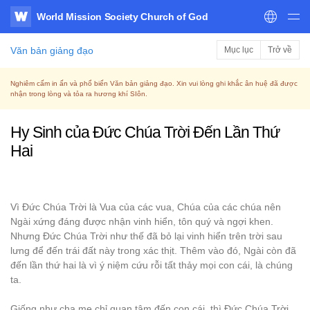
World Mission Society Church of God
WATV
Văn bản giảng đạo
Mục lục
Trở về
Nghiêm cấm in ấn và phổ biến Văn bản giảng đạo. Xin vui lòng ghi khắc ân huệ đã được
nhận trong lòng và tỏa ra hương khí SIôn.
Hy Sinh của Đức Chúa Trời Đến Lần Thứ
Hai
Vì Đức Chúa Trời là Vua của các vua, Chúa của các chúa nên
Ngài xứng đáng được nhận vinh hiển, tôn quý và ngợi khen.
Nhưng Đức Chúa Trời như thế đã bỏ lại vinh hiển trên trời sau
lưng để đến trái đất này trong xác thịt. Thêm vào đó, Ngài còn đã
đến lần thứ hai là vì ý niệm cứu rỗi tất thảy mọi con cái, là chúng
ta.
Giống như cha mẹ chỉ quan tâm đến con cái, thì Đức Chúa Trời