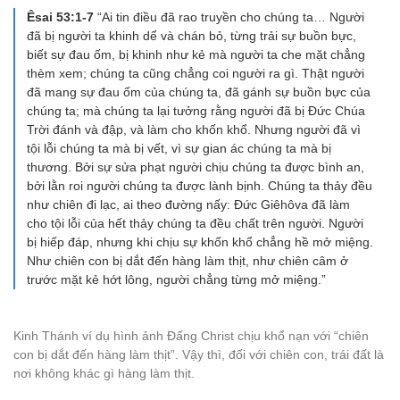
Êsai 53:1-7
“Ai tin điều đã rao truyền cho chúng ta… Người
đã bị người ta khinh dể và chán bỏ, từng trải sự buồn bực,
biết sự đau ốm, bị khinh như kẻ mà người ta che mặt chẳng
thèm xem; chúng ta cũng chẳng coi người ra gì. Thật người
đã mang sự đau ốm của chúng ta, đã gánh sự buồn bực của
chúng ta; mà chúng ta lại tưởng rằng người đã bị Đức Chúa
Trời đánh và đập, và làm cho khốn khổ. Nhưng người đã vì
tội lỗi chúng ta mà bị vết, vì sự gian ác chúng ta mà bị
thương. Bởi sự sửa phạt người chịu chúng ta được bình an,
bởi lằn roi người chúng ta được lành bịnh. Chúng ta thảy đều
như chiên đi lạc, ai theo đường nấy: Đức Giêhôva đã làm
cho tội lỗi của hết thảy chúng ta đều chất trên người. Người
bị hiếp đáp, nhưng khi chịu sự khốn khổ chẳng hề mở miệng.
Như chiên con bị dắt đến hàng làm thịt, như chiên câm ở
trước mặt kẻ hớt lông, người chẳng từng mở miệng.”
Kinh Thánh ví dụ hình ảnh Đấng Christ chịu khổ nạn với “chiên
con bị dắt đến hàng làm thịt”. Vậy thì, đối với chiên con, trái đất là
nơi không khác gì hàng làm thịt.