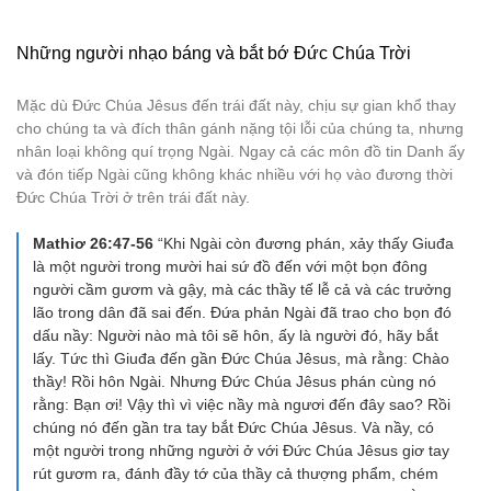
Những người nhạo báng và bắt bớ Đức Chúa Trời
Mặc dù Đức Chúa Jêsus đến trái đất này, chịu sự gian khổ thay
cho chúng ta và đích thân gánh nặng tội lỗi của chúng ta, nhưng
nhân loại không quí trọng Ngài. Ngay cả các môn đồ tin Danh ấy
và đón tiếp Ngài cũng không khác nhiều với họ vào đương thời
Đức Chúa Trời ở trên trái đất này.
Mathiơ 26:47-56
“Khi Ngài còn đương phán, xảy thấy Giuđa
là một người trong mười hai sứ đồ đến với một bọn đông
người cầm gươm và gậy, mà các thầy tế lễ cả và các trưởng
lão trong dân đã sai đến. Đứa phản Ngài đã trao cho bọn đó
dấu nầy: Người nào mà tôi sẽ hôn, ấy là người đó, hãy bắt
lấy. Tức thì Giuđa đến gần Đức Chúa Jêsus, mà rằng: Chào
thầy! Rồi hôn Ngài. Nhưng Đức Chúa Jêsus phán cùng nó
rằng: Bạn ơi! Vậy thì vì việc nầy mà ngươi đến đây sao? Rồi
chúng nó đến gần tra tay bắt Đức Chúa Jêsus. Và nầy, có
một người trong những người ở với Đức Chúa Jêsus giơ tay
rút gươm ra, đánh đầy tớ của thầy cả thượng phẩm, chém