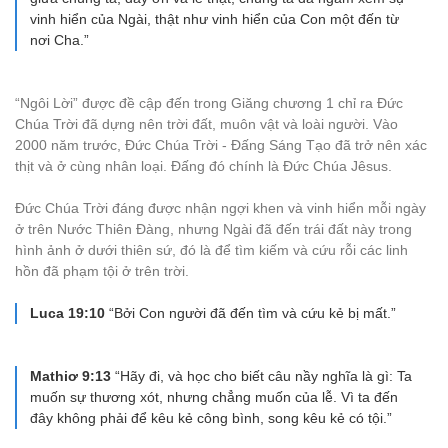
vinh hiển của Ngài, thật như vinh hiển của Con một đến từ
nơi Cha.”
“Ngôi Lời” được đề cập đến trong Giăng chương 1 chỉ ra Đức
Chúa Trời đã dựng nên trời đất, muôn vật và loài người. Vào
2000 năm trước, Đức Chúa Trời - Đấng Sáng Tạo đã trở nên xác
thịt và ở cùng nhân loại. Đấng đó chính là Đức Chúa Jêsus.
Đức Chúa Trời đáng được nhận ngợi khen và vinh hiển mỗi ngày
ở trên Nước Thiên Đàng, nhưng Ngài đã đến trái đất này trong
hình ảnh ở dưới thiên sứ, đó là để tìm kiếm và cứu rỗi các linh
hồn đã phạm tội ở trên trời.
Luca 19:10
“Bởi Con người đã đến tìm và cứu kẻ bị mất.”
Mathiơ 9:13
“Hãy đi, và học cho biết câu nầy nghĩa là gì: Ta
muốn sự thương xót, nhưng chẳng muốn của lễ. Vì ta đến
đây không phải để kêu kẻ công bình, song kêu kẻ có tội.”