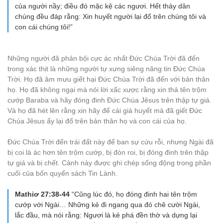
của người nầy; điều đó mặc kệ các ngươi. Hết thảy dân
chúng đều đáp rằng: Xin huyết người lại đổ trên chúng tôi và
con cái chúng tôi!”
Những người đã phản bội cực ác nhất Đức Chúa Trời đã đến
trong xác thịt là những người tự xưng siêng năng tin Đức Chúa
Trời. Họ đã âm mưu giết hại Đức Chúa Trời đã đến với bản thân
họ. Họ đã không ngại mà nói lời xấc xược rằng xin thả tên trộm
cướp Baraba và hãy đóng đinh Đức Chúa Jêsus trên thập tự giá.
Và họ đã hét lên rằng xin hãy để cái giá huyết mà đã giết Đức
Chúa Jêsus ấy lại đổ trên bản thân họ và con cái của họ.
Đức Chúa Trời đến trái đất này để ban sự cứu rỗi, nhưng Ngài đã
bị coi là ác hơn tên trộm cướp, bị đòn roi, bị đóng đinh trên thập
tự giá và bị chết. Cảnh này được ghi chép sống động trong phần
cuối của bốn quyển sách Tin Lành.
Mathiơ 27:38-44
“Cũng lúc đó, họ đóng đinh hai tên trộm
cướp với Ngài… Những kẻ đi ngang qua đó chê cười Ngài,
lắc đầu, mà nói rằng: Ngươi là kẻ phá đền thờ và dựng lại