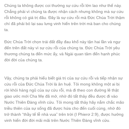
Chúng ta không được coi thường sự cứu rỗi lớn lao như thế này.
Chẳng phải vì chúng ta được nhận cách nhưng không mà sự cứu
rỗi không có giá trị đâu. Đây là sự cứu rỗi mà Đức Chúa Trời thậm
chí đã phải bỏ lại sau lưng vinh hiển trên trời mà ban cho chúng
ta.
Đức Chúa Trời chọn trái đất đầy đau khổ này tận hai lần và ngự
đến trên đất này vì sự cứu rỗi của chúng ta. Đức Chúa Trời yêu
thương chúng ta đến mức ấy, và Ngài quan tâm đến hạnh phúc
đời đời của chúng ta.
Vậy, chúng ta phải hiểu biết giá trị của sự cứu rỗi và tiếp nhận sự
cứu rỗi của Đức Chúa Trời là ân huệ. Tôi mong không một ai bị
rời khỏi hàng ngũ của sự cứu rỗi, mà đi theo con đường lẽ thật
giao ước mới Cha Mẹ đã mở, nhờ đó tất thảy đều được đi vào
Nước Thiên Đàng vĩnh cửu. Tôi mong tất thảy hãy nắm chắc mão
triều thiên của sự sống đã được hứa cho đến cuối cùng, nhờ đó
trở thành “thầy tế lễ nhà vua” trên trời (I Phierơ 2:9), được hưởng
vinh hiển đời đời mãi mãi trên Nước Thiên Đàng vĩnh cửu.