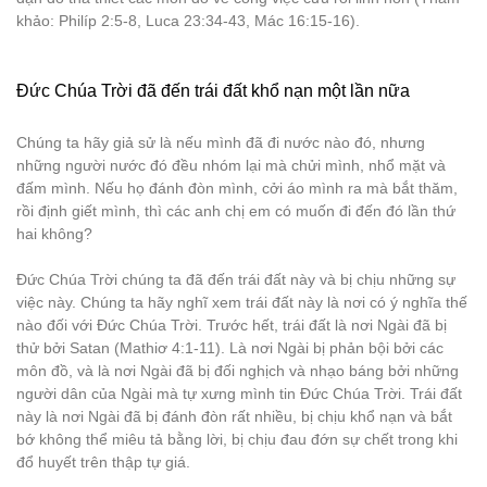
khảo: Philíp 2:5-8, Luca 23:34-43, Mác 16:15-16).
Đức Chúa Trời đã đến trái đất khổ nạn một lần nữa
Chúng ta hãy giả sử là nếu mình đã đi nước nào đó, nhưng
những người nước đó đều nhóm lại mà chửi mình, nhổ mặt và
đấm mình. Nếu họ đánh đòn mình, cởi áo mình ra mà bắt thăm,
rồi định giết mình, thì các anh chị em có muốn đi đến đó lần thứ
hai không?
Đức Chúa Trời chúng ta đã đến trái đất này và bị chịu những sự
việc này. Chúng ta hãy nghĩ xem trái đất này là nơi có ý nghĩa thế
nào đối với Đức Chúa Trời. Trước hết, trái đất là nơi Ngài đã bị
thử bởi Satan (Mathiơ 4:1-11). Là nơi Ngài bị phản bội bởi các
môn đồ, và là nơi Ngài đã bị đối nghịch và nhạo báng bởi những
người dân của Ngài mà tự xưng mình tin Đức Chúa Trời. Trái đất
này là nơi Ngài đã bị đánh đòn rất nhiều, bị chịu khổ nạn và bắt
bớ không thể miêu tả bằng lời, bị chịu đau đớn sự chết trong khi
đổ huyết trên thập tự giá.