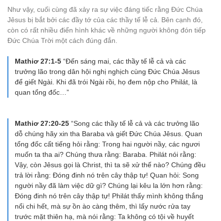
Như vậy, cuối cùng đã xảy ra sự việc đáng tiếc rằng Đức Chúa
Jêsus bị bắt bởi các đầy tớ của các thầy tế lễ cả. Bên cạnh đó,
còn có rất nhiều điển hình khác về những người không đón tiếp
Đức Chúa Trời một cách đúng đắn.
Mathiơ 27:1-5
“Đến sáng mai, các thầy tế lễ cả và các
trưởng lão trong dân hội nghị nghịch cùng Đức Chúa Jêsus
để giết Ngài. Khi đã trói Ngài rồi, họ đem nộp cho Philát, là
quan tổng đốc…”
Mathiơ 27:20-25
“Song các thầy tế lễ cả và các trưởng lão
dỗ chúng hãy xin tha Baraba và giết Đức Chúa Jêsus. Quan
tổng đốc cất tiếng hỏi rằng: Trong hai người nầy, các ngươi
muốn ta tha ai? Chúng thưa rằng: Baraba. Philát nói rằng:
Vậy, còn Jêsus gọi là Christ, thì ta sẽ xử thế nào? Chúng đều
trả lời rằng: Đóng đinh nó trên cây thập tự! Quan hỏi: Song
người nầy đã làm việc dữ gì? Chúng lại kêu la lớn hơn rằng:
Đóng đinh nó trên cây thập tự! Philát thấy mình không thắng
nổi chi hết, mà sự ồn ào càng thêm, thì lấy nước rửa tay
trước mặt thiên hạ, mà nói rằng: Ta không có tội về huyết