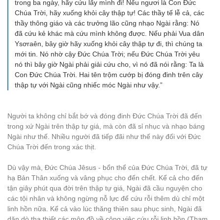
trong ba ngày, hãy cứu lấy mình đi! Nếu ngươi là Con Đức
Chúa Trời, hãy xuống khỏi cây thập tự! Các thầy tế lễ cả, các
thầy thông giáo và các trưởng lão cũng nhạo Ngài rằng: Nó
đã cứu kẻ khác mà cứu mình không được. Nếu phải Vua dân
Ysơraên, bây giờ hãy xuống khỏi cây thập tự đi, thì chúng ta
mới tin. Nó nhờ cậy Đức Chúa Trời; nếu Đức Chúa Trời yêu
nó thì bây giờ Ngài phải giải cứu cho, vì nó đã nói rằng: Ta là
Con Đức Chúa Trời. Hai tên trộm cướp bị đóng đinh trên cây
thập tự với Ngài cũng nhiếc móc Ngài như vậy.”
Người ta không chỉ bắt bớ và đóng đinh Đức Chúa Trời đã đến
trong xứ Ngài trên thập tự giá, mà còn đã sỉ nhục và nhạo báng
Ngài như thế. Nhiều người đã tiếp đãi như thế này đối với Đức
Chúa Trời đến trong xác thịt.
Dù vậy mà, Đức Chúa Jêsus - bổn thể của Đức Chúa Trời, đã tự
hạ Bản Thân xuống và vâng phục cho đến chết. Kể cả cho đến
tận giây phút qua đời trên thập tự giá, Ngài đã cầu nguyện cho
các tội nhân và không ngừng nỗ lực để cứu rỗi thêm dù chỉ một
linh hồn nữa. Kể cả vào lúc thăng thiên sau phục sinh, Ngài đã
dặn dò tha thiết các môn đồ về công việc cứu rỗi linh hồn (Tham