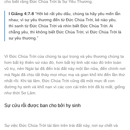
cho biết rằng Đức Chúa Trời là Sự Yêu Thương.
I Giăng 4:7-8
“Hỡi kẻ rất yêu dấu, chúng ta hãy yêu mến lẫn
nhau; vì sự yêu thương đến từ Đức Chúa Trời, kẻ nào yêu,
thì sanh từ Đức Chúa Trời và nhìn biết Đức Chúa Trời. Ai
chẳng yêu, thì không biết Đức Chúa Trời; vì Đức Chúa Trời là
sự yêu thương.”
Vì Đức Chúa Trời của chúng ta quí trọng và yêu thương chúng ta
hơn bất kỳ thiên sứ nào đó, hơn bất kỳ linh vật nào đó trên toàn
vũ trụ, nên Ngài lại đã đến trái đất này một lần nữa, đến chính nơi
mà Ngài đã chịu tất thảy mọi nhục mạ và gian khổ khi đến lần thứ
nhất rồi. Khi tái lâm, Đức Chúa Trời cũng đã một mực đi con
đường hy sinh và khổ nạn vì các con cái trên trời đã bị mất, giống
như thời Sơ Lâm.
Sự cứu rỗi được ban cho bởi hy sinh
Sự việc Đức Chúa Trời tái lâm trên trái đất này, nơi sự chết và