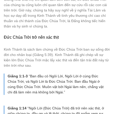
của chúng ta cũng luôn chỉ quan tâm đến sự cứu rỗi các con cái
trên trời. Giờ này, chúng ta hãy suy nghĩ về ý nghĩa Tái Lâm và
học sự dạy dỗ trong Kinh Thánh về tình yêu thương chí cao chí
thuần và chí thánh của Đức Chúa Trời, là Đấng không tiếc hiến
thân và hy sinh vì chúng ta.
Đức Chúa Trời trở nên xác thịt
Kinh Thánh là sách làm chứng về Đức Chúa Trời ban sự sống đời
đời cho nhân loại (Giăng 5:39). Kinh Thánh đã ghi chép về sự
kiện lớn Đức Chúa Trời mặc lấy xác thịt và đến tận trái đất này từ
trên trời như sau.
Giăng 1:1-3
“Ban đầu có Ngôi Lời, Ngôi Lời ở cùng Đức
Chúa Trời, và Ngôi Lời là Đức Chúa Trời. Ban đầu Ngài ở
cùng Đức Chúa Trời. Muôn vật bởi Ngài làm nên, chẳng vật
chi đã làm nên mà không bởi Ngài.”
Giăng 1:14
“Ngôi Lời (Đức Chúa Trời) đã trở nên xác thịt, ở
giữa chúng ta, đầy ơn và lẽ thật; chúng ta đã ngắm xem sự