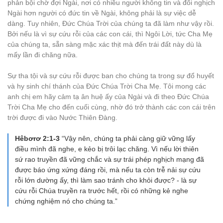
phản bội chờ đợi Ngài, nơi có nhiều người không tin và đối nghịch
Ngài hơn người có đức tin về Ngài, không phải là sự việc dễ
dàng. Tuy nhiên, Đức Chúa Trời của chúng ta đã làm như vậy rồi.
Bởi nếu là vì sự cứu rỗi của các con cái, thì Ngôi Lời, tức Cha Mẹ
của chúng ta, sẵn sàng mặc xác thịt mà đến trái đất này dù là
mấy lần đi chăng nữa.
Sự tha tội và sự cứu rỗi được ban cho chúng ta trong sự đổ huyết
và hy sinh chí thánh của Đức Chúa Trời Cha Mẹ. Tôi mong các
anh chị em hãy cảm tạ ân huệ ấy của Ngài và đi theo Đức Chúa
Trời Cha Mẹ cho đến cuối cùng, nhờ đó trở thành các con cái trên
trời được đi vào Nước Thiên Đàng.
Hêbơrơ 2:1-3
“Vậy nên, chúng ta phải càng giữ vững lấy
điều mình đã nghe, e kẻo bị trôi lạc chăng. Vì nếu lời thiên
sứ rao truyền đã vững chắc và sự trái phép nghịch mạng đã
được báo ứng xứng đáng rồi, mà nếu ta còn trễ nải sự cứu
rỗi lớn dường ấy, thì làm sao tránh cho khỏi được? - là sự
cứu rỗi Chúa truyền ra trước hết, rồi có những kẻ nghe
chứng nghiệm nó cho chúng ta.”