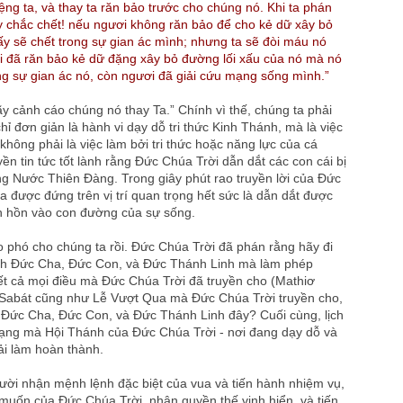
ệng ta, và thay ta răn bảo trước cho chúng nó. Khi ta phán
y chắc chết! nếu ngươi không răn bảo để cho kẻ dữ xây bỏ
 ấy sẽ chết trong sự gian ác mình; nhưng ta sẽ đòi máu nó
gươi đã răn bảo kẻ dữ đặng xây bỏ đường lối xấu của nó mà nó
ong sự gian ác nó, còn ngươi đã giải cứu mạng sống mình.”
 cảnh cáo chúng nó thay Ta.” Chính vì thế, chúng ta phải
ỉ đơn giản là hành vi dạy dỗ tri thức Kinh Thánh, mà là việc
hông phải là việc làm bởi tri thức hoặc năng lực của cá
yền tin tức tốt lành rằng Đức Chúa Trời dẫn dắt các con cái bị
ờng Nước Thiên Đàng. Trong giây phút rao truyền lời của Đức
a được đứng trên vị trí quan trọng hết sức là dẫn dắt được
h hồn vào con đường của sự sống.
o phó cho chúng ta rồi. Đức Chúa Trời đã phán rằng hãy đi
h Ðức Cha, Ðức Con, và Ðức Thánh Linh mà làm phép
ết cả mọi điều mà Đức Chúa Trời đã truyền cho (Mathiơ
 Sabát cũng như Lễ Vượt Qua mà Đức Chúa Trời truyền cho,
Ðức Cha, Ðức Con, và Ðức Thánh Linh đây? Cuối cùng, lịch
 mạng mà Hội Thánh của Đức Chúa Trời - nơi đang dạy dỗ và
ải làm hoàn thành.
ời nhận mệnh lệnh đặc biệt của vua và tiến hành nhiệm vụ,
muốn của Đức Chúa Trời, nhận quyền thế vinh hiển, và tiến