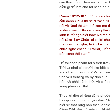
cần thiết nỗ lực làm ăn năn các
điều gì để làm cho tội nhân ăn n
Rôma 10:12-18
“... Vì họ có ch
cầu danh Chúa thì sẽ được cứu.
nói về Ngài thì làm thể nào mà 
ai được sai đi, thì rao giảng th
lành là tốt đẹp biết bao! Nhưng 
nói rằng: Lạy Chúa, ai tin lời c
mà người ta nghe, là khi lời của
chưa nghe chăng? Trái lại, Tiếng
đến cùng thế gian.”
Để tội nhân phạm tội ở trên trời
Trời và phải có người cho biết 
ai có thể nghe được? Và làm sa
tình yêu thương và hy sinh của 
hồn, và phải đánh thức về cuộc 
sống phần xác thịt.
Theo lời tiên tri rằng tiếng phướ
bây giờ vận động truyền đạo 7 t
biết sự thật rằng bản thân là thi
Chúa Trời, tăng từ một người th