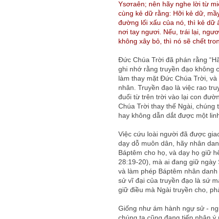
Ysơraên; nên hãy nghe lời từ mi
cùng kẻ dữ rằng: Hỡi kẻ dữ, mầ
đường lối xấu của nó, thì kẻ dữ
nơi tay ngươi. Nếu, trái lại, n
không xây bỏ, thì nó sẽ chết tr
Đức Chúa Trời đã phán rằng “Hãy
ghi nhớ rằng truyền đạo không ch
làm thay mặt Đức Chúa Trời, và k
nhân. Truyền đạo là việc rao tru
đuổi từ trên trời vào lại con đư
Chúa Trời thay thế Ngài, chúng t
hay không dẫn dắt được một lin
Việc cứu loài người đã được gia
dạy dỗ muôn dân, hãy nhân dan
Báptêm cho họ, và dạy họ giữ h
28:19-20), mà ai đang giữ ngày
và làm phép Báptêm nhân danh 
sử vĩ đại của truyền đạo là sứ
giữ điều mà Ngài truyền cho, ph
Giống như ám hành ngự sử - ngư
chúng ta cũng đang tiếp nhận ý 