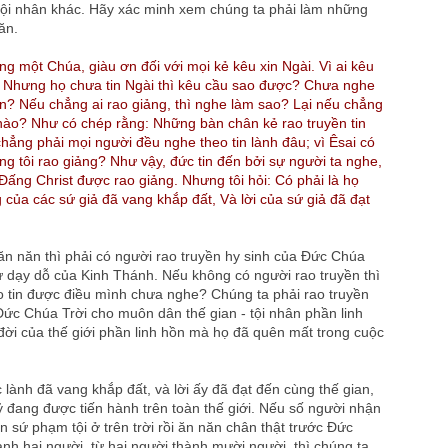
 tội nhân khác. Hãy xác minh xem chúng ta phải làm những
ăn.
ung một Chúa, giàu ơn đối với mọi kẻ kêu xin Ngài. Vì ai kêu
 Nhưng họ chưa tin Ngài thì kêu cầu sao được? Chưa nghe
tin? Nếu chẳng ai rao giảng, thì nghe làm sao? Lại nếu chẳng
ể nào? Như có chép rằng: Những bàn chân kẻ rao truyền tin
chẳng phải mọi người đều nghe theo tin lành đâu; vì Êsai có
húng tôi rao giảng? Như vậy, đức tin đến bởi sự người ta nghe,
 Ðấng Christ được rao giảng. Nhưng tôi hỏi: Có phải là họ
 của các sứ giả đã vang khắp đất, Và lời của sứ giả đã đạt
 ăn năn thì phải có người rao truyền hy sinh của Đức Chúa
sự dạy dỗ của Kinh Thánh. Nếu không có người rao truyền thì
o tin được điều mình chưa nghe? Chúng ta phải rao truyền
Đức Chúa Trời cho muôn dân thế gian - tội nhân phần linh
đời của thế giới phần linh hồn mà họ đã quên mất trong cuộc
c lành đã vang khắp đất, và lời ấy đã đạt đến cùng thế gian,
ỷ đang được tiến hành trên toàn thế giới. Nếu số người nhận
ên sứ phạm tội ở trên trời rồi ăn năn chân thật trước Đức
ành hai người, từ hai người thành mười người, thì chúng ta