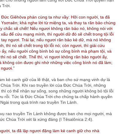
ban cho những người làm cùng với Đức Chúa Trời quyền hạn
 Trời.
ủa Ðức Giêhôva phán cùng ta như vầy: Hỡi con người, ta đã
 Ysơraên; khá nghe lời từ miệng ta, và thay ta răn bảo chúng
Mầy chắc sẽ chết! Nếu ngươi không răn bảo nó, không nói với
ấu để cứu mạng mình, thì người dữ đó sẽ chết trong tội lỗi
 tay ngươi. Trái lại, nếu ngươi răn bảo kẻ dữ, mà nó không
 thì nó sẽ chết trong tội lỗi nó; còn ngươi, thì giải cứu
ẽ ấy, nếu người công bình bỏ sự công bình mà phạm tội, và
 thì nó sẽ chết. Thế thì, vì ngươi không răn bảo người ấy,
, và không còn được ghi nhớ những việc công bình nó đã làm;
 ngươi.”
àm kẻ canh giữ của lẽ thật, và ban cho sứ mạng vinh dự là
 Chúa Trời. Khi rao truyền lời của Đức Chúa Trời, những
ỗi thì có thể nhận sự sống, song những người không bỏ tội lỗi
ứu rỗi. Tức là Đức Chúa Trời cho chúng ta chấp hành quyền
Ngài trong quá trình rao truyền Tin Lành.
 vụ rao truyền Tin Lành không được ban cho mọi người, mà
c Chúa Trời xét là xứng đáng (I Têsalônica 2:4).
người, ta đã lập ngươi đặng làm kẻ canh giữ cho nhà