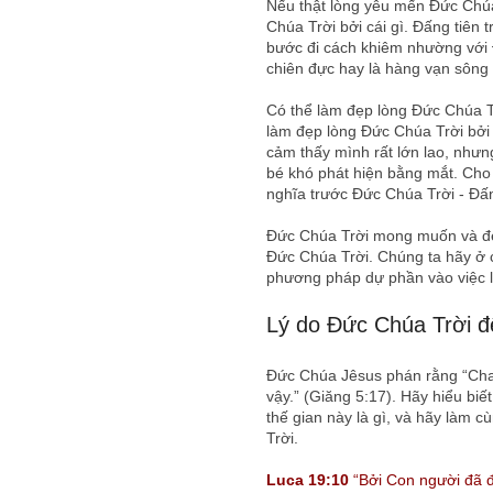
Nếu thật lòng yêu mến Đức Chúa 
Chúa Trời bởi cái gì. Đấng tiên 
bước đi cách khiêm nhường với 
chiên đực hay là hàng vạn sông
Có thể làm đẹp lòng Đức Chúa Tr
làm đẹp lòng Đức Chúa Trời bởi 
cảm thấy mình rất lớn lao, nhưng
bé khó phát hiện bằng mắt. Cho d
nghĩa trước Đức Chúa Trời - Đấng
Đức Chúa Trời mong muốn và đẹ
Ðức Chúa Trời. Chúng ta hãy ở 
phương pháp dự phần vào việc l
Lý do Đức Chúa Trời đ
Đức Chúa Jêsus phán rằng “Cha 
vậy.” (Giăng 5:17). Hãy hiểu biế
thế gian này là gì, và hãy làm 
Trời.
Luca 19:10
“Bởi Con người đã đ