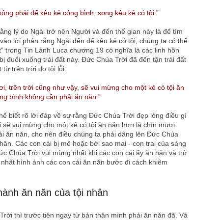
không phải để kêu kẻ công bình, song kêu kẻ có tội.”
ằng lý do Ngài trở nên Người và đến thế gian này là để tìm
vào lời phán rằng Ngài đến để kêu kẻ có tội, chúng ta có thể
t” trong Tin Lành Luca chương 19 có nghĩa là các linh hồn
bị đuổi xuống trái đất này. Đức Chúa Trời đã đến tận trái đất
ừ trên trời do tội lỗi.
i, trên trời cũng như vậy, sẽ vui mừng cho một kẻ có tội ăn
ng bình không cần phải ăn năn.”
hể biết rõ lời đáp về sự rằng Đức Chúa Trời đẹp lòng điều gì
 sẽ vui mừng cho một kẻ có tội ăn năn hơn là chín mươi
ải ăn năn, cho nên điều chúng ta phải dâng lên Đức Chúa
nhân. Các con cái bị mê hoặc bởi sao mai - con trai của sáng
ức Chúa Trời vui mừng nhất khi các con cái ấy ăn năn và trở
 nhất hình ảnh các con cái ăn năn bước đi cách khiêm
hành ăn năn của tội nhân
rời thì trước tiên ngay từ bản thân mình phải ăn năn đã. Và