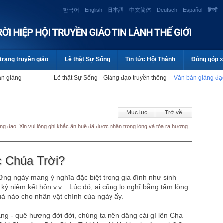
한국어
English
日本語
中文简体
Deutsch
Español
हिन्दी
trạng truyền giáo
Lẽ thật Sự Sống
Tin tức Hội Thánh
Đóng góp x
ản giảng
Lẽ thật Sự Sống
Giảng đạo truyền thông
Văn bản giảng đ
Mục lục
Trở về
ng đạo. Xin vui lòng ghi khắc ân huệ đã được nhận trong lòng và tỏa ra hương
c Chúa Trời?
ững ngày mang ý nghĩa đặc biệt trong gia đình như sinh
 kỷ niệm kết hôn v.v... Lúc đó, ai cũng lo nghĩ bằng tấm lòng
uà nào cho nhân vật chính của ngày ấy.
àng - quê hương đời đời, chúng ta nên dâng cái gì lên Cha