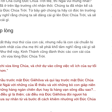
Trời Cha cùng Đức Chúa Trời Mẹ, thì Ngài vui mừng nhất?
 đã ở trên lập trường chỉ nhận thôi. Chúng ta đã nhận kể cả
từ Đức Chúa Trời. Từ bây giờ chúng ta hãy có đức tin trưởng
uy nghĩ rằng chúng ta sẽ dâng cái gì lên Đức Chúa Trời, và sẽ
cái gì.
p lòng
t thảy mọi thứ của con cái, nhưng nếu là con cái chuẩn bị
inh nhật của cha mẹ thì sẽ phải khổ tâm nghĩ rằng cái gì sẽ
Như thế này, Kinh Thánh cũng đánh thức các con cái của
 chi vừa lòng Đức Chúa Trời.
 chi vừa lòng Chúa, và chớ dự vào công việc vô ích của sự tối
hơn.”
chầu trước mặt Ðức Giêhôva và quì lạy trước mặt Ðức Chúa
ặt Ngài với những của lễ thiêu và với những bò con giáp niên
hững hàng ngàn chiên đực hay là hàng vạn sông dầu sao?...
điều gì là thiện; cái điều mà Ðức Giêhôva đòi ngươi há
, ưa sự nhân từ và bước đi cách khiêm nhường với Ðức Chúa