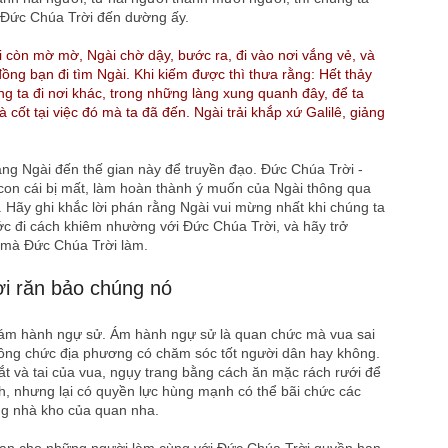
n Đức Chúa Trời đến dường ấy.
 còn mờ mờ, Ngài chờ dậy, bước ra, đi vào nơi vắng vẻ, và
ồng bạn đi tìm Ngài. Khi kiếm được thì thưa rằng: Hết thảy
g ta đi nơi khác, trong những làng xung quanh đây, để ta
 cốt tại việc đó mà ta đã đến. Ngài trải khắp xứ Galilê, giảng
ng Ngài đến thế gian này để truyền đạo. Đức Chúa Trời -
con cái bị mất, làm hoàn thành ý muốn của Ngài thông qua
. Hãy ghi khắc lời phán rằng Ngài vui mừng nhất khi chúng ta
ớc đi cách khiêm nhường với Ðức Chúa Trời, và hãy trở
c mà Đức Chúa Trời làm.
i răn bảo chúng nó
 ám hành ngự sử. Ám hành ngự sử là quan chức mà vua sai
 công chức địa phương có chăm sóc tốt người dân hay không.
t và tai của vua, ngụy trang bằng cách ăn mặc rách rưới để
h, nhưng lại có quyền lực hùng mạnh có thể bãi chức các
ng nhà kho của quan nha.