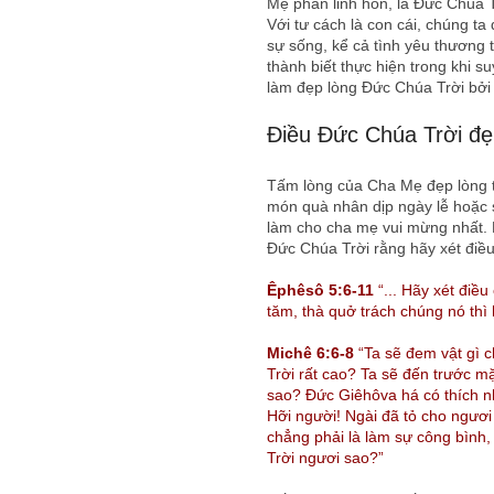
Mẹ phần linh hồn, là Đức Chúa 
Với tư cách là con cái, chúng ta
sự sống, kể cả tình yêu thương 
thành biết thực hiện trong khi s
làm đẹp lòng Đức Chúa Trời bởi 
Điều Đức Chúa Trời đẹ
Tấm lòng của Cha Mẹ đẹp lòng tấ
món quà nhân dịp ngày lễ hoặc s
làm cho cha mẹ vui mừng nhất. 
Đức Chúa Trời rằng hãy xét điều
Êphêsô 5:6-11
“... Hãy xét điều
tăm, thà quở trách chúng nó thì 
Michê 6:6-8
“Ta sẽ đem vật gì 
Trời rất cao? Ta sẽ đến trước m
sao? Ðức Giêhôva há có thích n
Hỡi người! Ngài đã tỏ cho ngươi 
chẳng phải là làm sự công bình
Trời ngươi sao?”