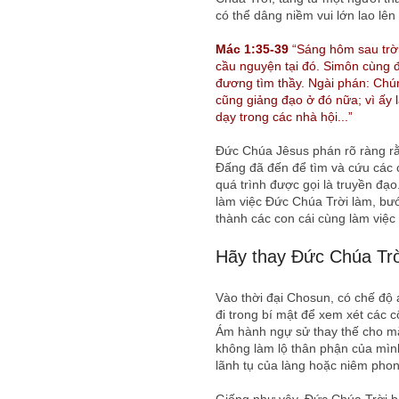
có thể dâng niềm vui lớn lao lê
Mác 1:35-39
“Sáng hôm sau trời
cầu nguyện tại đó. Simôn cùng đ
đương tìm thầy. Ngài phán: Chún
cũng giảng đạo ở đó nữa; vì ấy là
dạy trong các nhà hội...”
Đức Chúa Jêsus phán rõ ràng rằ
Đấng đã đến để tìm và cứu các 
quá trình được gọi là truyền đạo
làm việc Đức Chúa Trời làm, bư
thành các con cái cùng làm việ
Hãy thay Đức Chúa Trờ
Vào thời đại Chosun, có chế độ
đi trong bí mật để xem xét các
Ám hành ngự sử thay thế cho mắ
không làm lộ thân phận của mìn
lãnh tụ của làng hoặc niêm pho