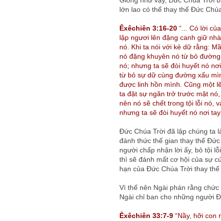
Giống như vậy, Đức Chúa Trời 
lớn lao có thể thay thế Đức Chúa
Êxêchiên 3:16-20
“... Có lời c
lập ngươi lên đặng canh giữ nhà
nó. Khi ta nói với kẻ dữ rằng: 
nó đặng khuyên nó từ bỏ đường x
nó; nhưng ta sẽ đòi huyết nó nơi
từ bỏ sự dữ cùng đường xấu mình,
được linh hồn mình. Cũng một l
ta đặt sự ngăn trở trước mặt nó,
nên nó sẽ chết trong tội lỗi nó
nhưng ta sẽ đòi huyết nó nơi tay
Đức Chúa Trời đã lập chúng ta l
đánh thức thế gian thay thế Đức
người chấp nhận lời ấy, bỏ tội l
thì sẽ đánh mất cơ hội của sự c
hạn của Đức Chúa Trời thay thế 
Vì thế nên Ngài phán rằng chức
Ngài chỉ ban cho những người Đứ
Êxêchiên 33:7-9
“Nầy, hỡi con 