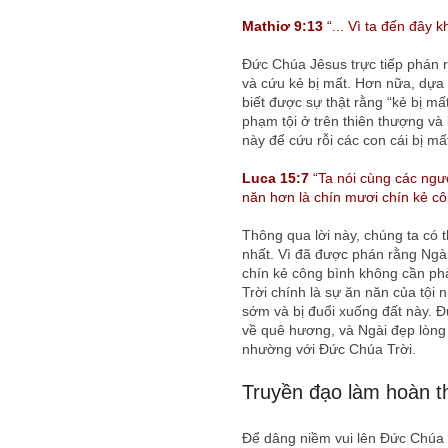
Mathiơ 9:13
“... Vì ta đến đây 
Đức Chúa Jêsus trực tiếp phán r
và cứu kẻ bị mất. Hơn nữa, dựa 
biết được sự thật rằng “kẻ bị mấ
phạm tội ở trên thiên thượng và 
này để cứu rỗi các con cái bị mất t
Luca 15:7
“Ta nói cùng các ngươ
năn hơn là chín mươi chín kẻ cô
Thông qua lời này, chúng ta có t
nhất. Vì đã được phán rằng Ngài
chín kẻ công bình không cần ph
Trời chính là sự ăn năn của tội 
sớm và bị đuổi xuống đất này. Đ
về quê hương, và Ngài đẹp lòng
nhường với Ðức Chúa Trời.
Truyền đạo làm hoàn t
Để dâng niềm vui lên Đức Chúa T