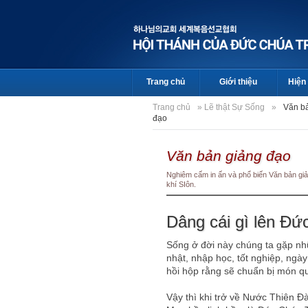
Trang chủ
Giới thiệu
Hiện 
Trang chủ
»
Lẽ thật Sự Sống
»
Văn b
đạo
Văn bản giảng đạo
Nghiêm cấm in ấn và phổ biến Văn bản giả
khí SIôn.
Dâng cái gì lên Đứ
Sống ở đời này chúng ta gặp nh
nhật, nhập học, tốt nghiệp, ngày
hồi hộp rằng sẽ chuẩn bị món q
Vậy thì khi trở về Nước Thiên Đ