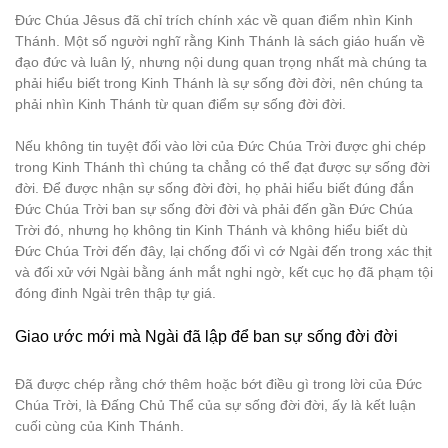
Đức Chúa Jêsus đã chỉ trích chính xác về quan điểm nhìn Kinh
Thánh. Một số người nghĩ rằng Kinh Thánh là sách giáo huấn về
đạo đức và luân lý, nhưng nội dung quan trọng nhất mà chúng ta
phải hiểu biết trong Kinh Thánh là sự sống đời đời, nên chúng ta
phải nhìn Kinh Thánh từ quan điểm sự sống đời đời.
Nếu không tin tuyệt đối vào lời của Đức Chúa Trời được ghi chép
trong Kinh Thánh thì chúng ta chẳng có thể đạt được sự sống đời
đời. Để được nhận sự sống đời đời, họ phải hiểu biết đúng đắn
Đức Chúa Trời ban sự sống đời đời và phải đến gần Đức Chúa
Trời đó, nhưng họ không tin Kinh Thánh và không hiểu biết dù
Đức Chúa Trời đến đây, lại chống đối vì cớ Ngài đến trong xác thịt
và đối xử với Ngài bằng ánh mắt nghi ngờ, kết cục họ đã phạm tội
đóng đinh Ngài trên thập tự giá.
Giao ước mới mà Ngài đã lập để ban sự sống đời đời
Đã được chép rằng chớ thêm hoặc bớt điều gì trong lời của Đức
Chúa Trời, là Đấng Chủ Thể của sự sống đời đời, ấy là kết luận
cuối cùng của Kinh Thánh.