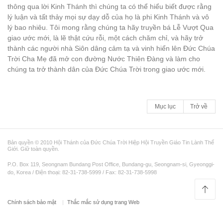
thông qua lời Kinh Thánh thì chúng ta có thể hiểu biết được rằng
lý luận và tất thảy mọi sự dạy dỗ của họ là phi Kinh Thánh và vô
lý bao nhiêu. Tôi mong rằng chúng ta hãy truyền bá Lễ Vượt Qua
giao ước mới, là lẽ thật cứu rỗi, một cách chăm chỉ, và hãy trở
thành các người nhà Siôn dâng cảm tạ và vinh hiển lên Đức Chúa
Trời Cha Mẹ đã mở con đường Nước Thiên Đàng và làm cho
chúng ta trở thành dân của Đức Chúa Trời trong giao ước mới.
Mục lục
Trở về
Bản quyền © 2010 Hội Thánh của Đức Chúa Trời Hiệp Hội Truyền Giáo Tin Lành Thế
Giới. Giữ toàn quyền.
P.O. Box 119, Seongnam Bundang Post Office, Bundang-gu, Seongnam-si, Gyeonggi-
do, Korea / Điện thoại: 82-31-738-5999 / Fax: 82-31-738-5998
Chính sách bảo mật
Thắc mắc sử dụng trang Web