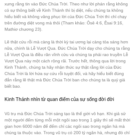
xưng rằng tin vào Đức Chúa Trời. Theo như lời phán rằng không
có sự thông biết về Kinh Thánh thì bị diệt, nếu chúng ta không
hiểu biết và không vâng phục lời của Đức Chúa Trời thì chỉ chạy
trên đường diệt vong mà thôi (Tham khảo: Ôsê 4:6, Êsai 9:16,
Mathiơ chương 23).
Lẽ thật cứu rỗi mà càng là thời kỳ tai ương lại càng tỏa sáng hơn
nữa, chính là Lễ Vượt Qua. Đức Chúa Trời dạy cho chúng ta rằng
Lễ Vượt Qua là điều răn vĩnh cửu và chúng ta phải rao truyền Lễ
Vượt Qua này một cách rộng rãi. Trước hết, thông qua lời trong
Kinh Thánh, chúng ta hãy nhận thức sự thật rằng lời của Đức
Chúa Trời là lời hứa sự cứu rỗi tuyệt đối, và hãy hiểu biết đúng
đắn rằng lẽ thật mà Đức Chúa Trời ban cho chúng ta là quý giá
biết bao.
Kinh Thánh nhìn từ quan điểm của sự sống đời đời
Vũ trụ mà Đức Chúa Trời sáng tạo là thế giới vô hạn. Khi giả sử
một người đếm từng mỗi một ngôi sao trong 1 giây thì sẽ mất thời
gian hơn 6000 năm để đếm chỉ các ngôi sao trong ngân hà mà
chúng ta thuộc vào. Trong vũ trụ có 200 tỷ ngân hà, nhưng đó chỉ