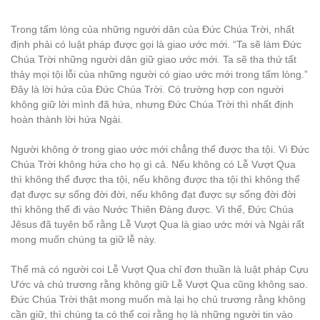
Trong tấm lòng của những người dân của Đức Chúa Trời, nhất
định phải có luật pháp được gọi là giao ước mới. “Ta sẽ làm Đức
Chúa Trời những người dân giữ giao ước mới. Ta sẽ tha thứ tất
thảy mọi tội lỗi của những người có giao ước mới trong tấm lòng.”
Đây là lời hứa của Đức Chúa Trời. Có trường hợp con người
không giữ lời mình đã hứa, nhưng Đức Chúa Trời thì nhất định
hoàn thành lời hứa Ngài.
Người không ở trong giao ước mới chẳng thể được tha tội. Vì Đức
Chúa Trời không hứa cho họ gì cả. Nếu không có Lễ Vượt Qua
thì không thể được tha tội, nếu không được tha tội thì không thể
đạt được sự sống đời đời, nếu không đạt được sự sống đời đời
thì không thể đi vào Nước Thiên Đàng được. Vì thế, Đức Chúa
Jêsus đã tuyên bố rằng Lễ Vượt Qua là giao ước mới và Ngài rất
mong muốn chúng ta giữ lễ này.
Thế mà có người coi Lễ Vượt Qua chỉ đơn thuần là luật pháp Cựu
Ước và chủ trương rằng không giữ Lễ Vượt Qua cũng không sao.
Đức Chúa Trời thật mong muốn mà lại họ chủ trương rằng không
cần giữ, thì chúng ta có thể coi rằng họ là những người tin vào