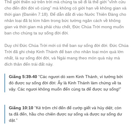
Thế giới thiên sứ trên trời mà chúng ta sẽ đi là thế giới “vĩnh cửu
cho đến đời đời vô cùng” mà không có giới hạn về không gian và
thời gian (Đaniên 7:18). Để dẫn dắt đi vào Nước Thiên Đàng cho
nhân loại đã bị kìm hãm trong bức tường ngăn cách về không
gian và thời gian mà phải chịu chết, Đức Chúa Trời mong muốn
ban cho chúng ta sự sống đời đời.
Duy chỉ Đức Chúa Trời mới có thể ban sự sống đời đời. Đức Chúa
Trời đã ghi chép Kinh Thánh để ban cho nhân loại món quà lớn
nhất, là sự sống đời đời, và Ngài mang theo món quà này mà
đích thân đến trái đất này.
Giăng 5:39-40
“Các ngươi dò xem Kinh Thánh, vì tưởng bởi
đó được sự sống đời đời: Ấy là Kinh Thánh làm chứng về ta
vậy. Các ngươi không muốn đến cùng ta để được sự sống!”
Giăng 10:10
“Kẻ trộm chỉ đến để cướp giết và hủy diệt; còn
ta đã đến, hầu cho chiên được sự sống và được sự sống dư
dật.”