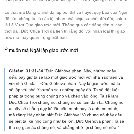
Lẽ thật mà Đấng Christ đã lập bởi thịt và huyết quý báu của Ngài
để cứu chúng ta, là các tội nhân phải chịu sự chết đời đời, chính
là Lễ Vượt Qua giao ước mới. Thông qua các đấng tiên tri các
thời đại, Đức Chúa Trời đã tiên tri rằng đối với nhân loại thì giao
ước mới này quan trọng biết bao.
Ý muốn mà Ngài lập giao ước mới
Giêrêmi 31:31-34
“Đức Giêhôva phán: Nầy, những ngày
đến, bấy giờ ta sẽ lập một giao ước mới với nhà Ysơraên và
với nhà Giuđa... Đức Giêhôva phán: Nầy là giao ước mà ta
sẽ lập với nhà Ysơraên sau những ngày đó. Ta sẽ đặt luật
pháp ta trong bụng chúng nó và chép vào lòng. Ta sẽ làm
Đức Chúa Trời chúng nó, chúng nó sẽ làm dân ta. Chúng nó
ai nấy sẽ chẳng dạy kẻ lân cận mình hay là anh em mình,
mà rằng: Hãy nhận biết Đức Giêhôva! Vì chúng nó thảy đều
sẽ biết ta, kẻ nhỏ cũng như kẻ lớn. Đức Giêhôva phán: Ta sẽ
tha sự gian ác chúng nó, và chẳng nhớ tội chúng nó nữa.”