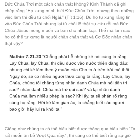
Đức Chúa Trời một cách chân thật không? Kinh Thánh đã ghi
chép rằng “Họ xưng mình biết Đức Chúa Trời, nhưng theo những
việc làm thì đều từ chối Ngài.” (Tít 1:16). Dù họ tự xưng rằng tin
vào Đức Chúa Trời nhưng lại từ chối lẽ thật sự cứu rỗi mà Đức
Chúa Jêsus mong muốn và ban cho nhân loại. Thế mà làm sao
họ có thể tự xưng là người chăn chân thật và Cơ Đốc nhân chân
thật vậy?
Mathiơ 7:21-23
“Chẳng phải hễ những kẻ nói cùng ta rằng:
Lạy Chúa, lạy Chúa, thì đều được vào nước thiên đàng đâu;
nhưng chỉ kẻ làm theo ý muốn của Cha ta ở trên trời mà thôi.
Ngày đó, sẽ có nhiều người thưa cùng ta rằng: Lạy Chúa, lạy
Chúa, chúng tôi chẳng từng nhân danh Chúa mà nói tiên tri
sao? nhân danh Chúa mà trừ quỉ sao? và lại nhân danh
Chúa mà làm nhiều phép lạ sao? Khi ấy, ta sẽ phán rõ ràng
cùng họ rằng: Hỡi kẻ làm gian ác, ta chẳng biết các ngươi
bao giờ, hãy lui ra khỏi ta!”
Giống như chúng ta có thể hiểu biết được thông qua biểu hiện “Ta
rất muốn ăn Lễ Vượt Qua nầy.”, thì cũng có thể biết rằng sự giữ