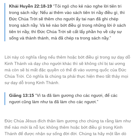
Khải Huyền 22:18-19
“Tôi ngỏ cho kẻ nào nghe lời tiên tri
trong sách nầy: Nếu ai thêm vào sách tiên tri nầy điều gì, thì
Đức Chúa Trời sẽ thêm cho người ấy tai nạn đã ghi chép
trong sách nầy. Và kẻ nào bớt điều gì trong những lời ở sách
tiên tri nầy, thì Đức Chúa Trời sẽ cất lấy phần họ về cây sự
sống và thành thánh, mà đã chép ra trong sách nầy.”
Lời này có nghĩa rằng nếu thêm hoặc bớt điều gì trong sự dạy dỗ
Kinh Thánh và dạy cho người khác thì sẽ không chỉ bị tai ương
mà còn sẽ bị mất đặc quyền có thể đi vào vương quốc của Đức
Chúa Trời. Có nghĩa là chúng ta phải thực hiện theo tất thảy mọi
sự dạy dỗ trong Kinh Thánh.
Giăng 13:15
“Vì ta đã làm gương cho các ngươi, để các
ngươi cũng làm như ta đã làm cho các ngươi.”
Đức Chúa Jêsus đích thân làm gương cho chúng ta rằng làm như
thế nào mới là nỗ lực không thêm hoặc bớt điều gì trong Kinh
Thánh để được nhận sự sống đời đời. Chúng ta hãy một lần dò