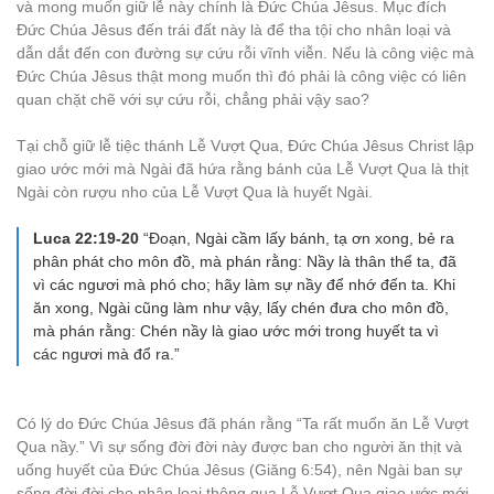
và mong muốn giữ lễ này chính là Đức Chúa Jêsus. Mục đích
Đức Chúa Jêsus đến trái đất này là để tha tội cho nhân loại và
dẫn dắt đến con đường sự cứu rỗi vĩnh viễn. Nếu là công việc mà
Đức Chúa Jêsus thật mong muốn thì đó phải là công việc có liên
quan chặt chẽ với sự cứu rỗi, chẳng phải vậy sao?
Tại chỗ giữ lễ tiệc thánh Lễ Vượt Qua, Đức Chúa Jêsus Christ lập
giao ước mới mà Ngài đã hứa rằng bánh của Lễ Vượt Qua là thịt
Ngài còn rượu nho của Lễ Vượt Qua là huyết Ngài.
Luca 22:19-20
“Đoạn, Ngài cầm lấy bánh, tạ ơn xong, bẻ ra
phân phát cho môn đồ, mà phán rằng: Nầy là thân thể ta, đã
vì các ngươi mà phó cho; hãy làm sự nầy để nhớ đến ta. Khi
ăn xong, Ngài cũng làm như vậy, lấy chén đưa cho môn đồ,
mà phán rằng: Chén nầy là giao ước mới trong huyết ta vì
các ngươi mà đổ ra.”
Có lý do Đức Chúa Jêsus đã phán rằng “Ta rất muốn ăn Lễ Vượt
Qua nầy.” Vì sự sống đời đời này được ban cho người ăn thịt và
uống huyết của Đức Chúa Jêsus (Giăng 6:54), nên Ngài ban sự
sống đời đời cho nhân loại thông qua Lễ Vượt Qua giao ước mới.