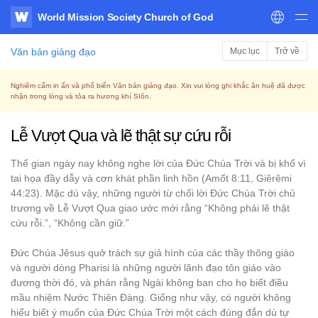
World Mission Society Church of God
WATV
Văn bản giảng đạo
Mục lục
Trở về
Nghiêm cấm in ấn và phổ biến Văn bản giảng đạo. Xin vui lòng ghi khắc ân huệ đã được
nhận trong lòng và tỏa ra hương khí SIôn.
Lễ Vượt Qua và lẽ thật sự cứu rỗi
Thế gian ngày nay không nghe lời của Đức Chúa Trời và bị khổ vì
tai họa đầy dẫy và cơn khát phần linh hồn (Amốt 8:11, Giêrêmi
44:23). Mặc dù vậy, những người từ chối lời Đức Chúa Trời chủ
trương về Lễ Vượt Qua giao ước mới rằng “Không phải lẽ thật
cứu rỗi.”, “Không cần giữ.”
Đức Chúa Jêsus quở trách sự giả hình của các thầy thông giáo
và người dòng Pharisi là những người lãnh đạo tôn giáo vào
đương thời đó, và phán rằng Ngài không ban cho họ biết điều
mầu nhiệm Nước Thiên Đàng. Giống như vậy, có người không
hiểu biết ý muốn của Đức Chúa Trời một cách đúng đắn dù tự