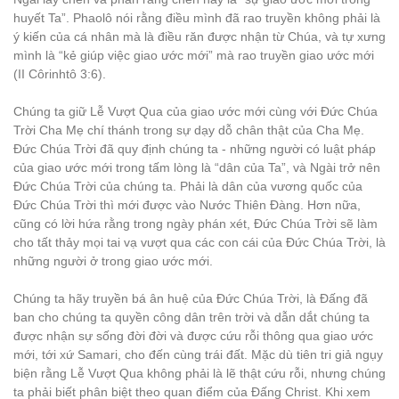
huyết Ta”. Phaolô nói rằng điều mình đã rao truyền không phải là
ý kiến của cá nhân mà là điều răn được nhận từ Chúa, và tự xưng
mình là “kẻ giúp việc giao ước mới” mà rao truyền giao ước mới
(II Côrinhtô 3:6).
Chúng ta giữ Lễ Vượt Qua của giao ước mới cùng với Đức Chúa
Trời Cha Mẹ chí thánh trong sự dạy dỗ chân thật của Cha Mẹ.
Đức Chúa Trời đã quy định chúng ta - những người có luật pháp
của giao ước mới trong tấm lòng là “dân của Ta”, và Ngài trở nên
Đức Chúa Trời của chúng ta. Phải là dân của vương quốc của
Đức Chúa Trời thì mới được vào Nước Thiên Đàng. Hơn nữa,
cũng có lời hứa rằng trong ngày phán xét, Đức Chúa Trời sẽ làm
cho tất thảy mọi tai vạ vượt qua các con cái của Đức Chúa Trời, là
những người ở trong giao ước mới.
Chúng ta hãy truyền bá ân huệ của Đức Chúa Trời, là Đấng đã
ban cho chúng ta quyền công dân trên trời và dẫn dắt chúng ta
được nhận sự sống đời đời và được cứu rỗi thông qua giao ước
mới, tới xứ Samari, cho đến cùng trái đất. Mặc dù tiên tri giả ngụy
biện rằng Lễ Vượt Qua không phải là lẽ thật cứu rỗi, nhưng chúng
ta phải biết phân biệt theo quan điểm của Đấng Christ. Khi xem