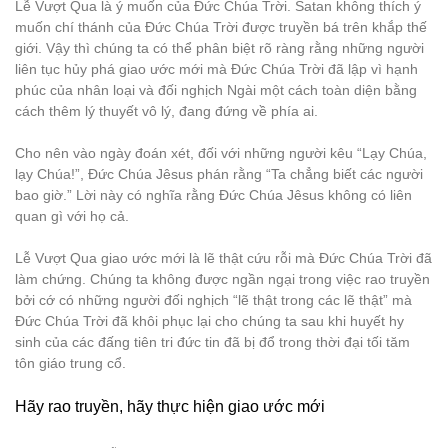
Lễ Vượt Qua là ý muốn của Đức Chúa Trời. Satan không thích ý
muốn chí thánh của Đức Chúa Trời được truyền bá trên khắp thế
giới. Vậy thì chúng ta có thể phân biệt rõ ràng rằng những người
liên tục hủy phá giao ước mới mà Đức Chúa Trời đã lập vì hạnh
phúc của nhân loại và đối nghịch Ngài một cách toàn diện bằng
cách thêm lý thuyết vô lý, đang đứng về phía ai.
Cho nên vào ngày đoán xét, đối với những người kêu “Lạy Chúa,
lạy Chúa!”, Đức Chúa Jêsus phán rằng “Ta chẳng biết các người
bao giờ.” Lời này có nghĩa rằng Đức Chúa Jêsus không có liên
quan gì với họ cả.
Lễ Vượt Qua giao ước mới là lẽ thật cứu rỗi mà Đức Chúa Trời đã
làm chứng. Chúng ta không được ngần ngại trong việc rao truyền
bởi cớ có những người đối nghịch “lẽ thật trong các lẽ thật” mà
Đức Chúa Trời đã khôi phục lại cho chúng ta sau khi huyết hy
sinh của các đấng tiên tri đức tin đã bị đổ trong thời đại tối tăm
tôn giáo trung cổ.
Hãy rao truyền, hãy thực hiện giao ước mới