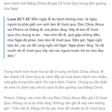
xem hành tích Đấng Christ đã giữ Lễ Vượt Qua trong tấm gương
của Ngài.
Luca 22:7-15
“Đến ngày lễ ăn bánh không men, là ngày
người ta phải giết con sinh làm lễ Vượt qua, Đức Chúa Jêsus
sai Phierơ và Giăng đi, mà phán rằng: Hãy đi dọn lễ Vượt
qua cho chúng ta ăn... Hai môn đồ đi, quả gặp những điều
như Ngài đã phán, bèn dọn lễ Vượt qua. Đến giờ, Ngài ngồi
bàn ăn, các sứ đồ cùng ngồi với Ngài. Ngài phán rằng: Ta rất
muốn ăn lễ Vượt qua nầy với các ngươi trước khi ta chịu đau
đớn.”
Trong hành tích mười hai sứ đồ ở cùng với Đức Chúa Jêsus, lễ
tiệc thánh Lễ Vượt Qua là cảnh đầy ân huệ được dành cho nhiều
mặt giấy trong bốn sách Tin Lành Kinh Thánh. Chúng ta cần thiết
dò xem rõ cảnh này với tư cách là tấm gương của Đấng Christ.
Phierơ, Giăng, các môn đồ của Đức Chúa Jêsus đều giữ Lễ Vượt
Qua. Không có ai từ chối rằng “Không cần giữ lễ này nên không
giữ.” Trên hết là, Đấng chỉ thị các môn đồ chuẩn bị Lễ Vượt Qua