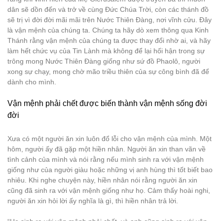
dân sẽ dồn đến và trở về cùng Đức Chúa Trời, còn các thánh đồ
sẽ trị vì đời đời mãi mãi trên Nước Thiên Đàng, nơi vĩnh cửu. Đây
là vận mệnh của chúng ta. Chúng ta hãy dò xem thông qua Kinh
Thánh rằng vận mệnh của chúng ta được thay đổi nhờ ai, và hãy
làm hết chức vụ của Tin Lành mà không để lại hối hận trong sự
trông mong Nước Thiên Đàng giống như sứ đồ Phaolô, người
xong sự chạy, mong chờ mão triều thiên của sự công bình đã để
dành cho mình.
Vận mệnh phải chết được biến thành vận mệnh sống đời
đời
Xưa có một người ăn xin luôn đổ lỗi cho vận mệnh của mình. Một
hôm, người ấy đã gặp một hiền nhân. Người ăn xin than vãn về
tình cảnh của mình và nói rằng nếu mình sinh ra với vận mệnh
giống như của người giàu hoặc những vị anh hùng thì tốt biết bao
nhiêu. Khi nghe chuyện này, hiền nhân nói rằng người ăn xin
cũng đã sinh ra với vận mệnh giống như họ. Cảm thấy hoài nghi,
người ăn xin hỏi lời ấy nghĩa là gì, thì hiền nhân trả lời.