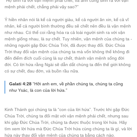
“Họ sinh ra với vận mệnh phải chết, và anh cũng sinh ra với vận
mệnh phải chết, chẳng phải vậy sao?”
Ý hiền nhân nói là kể cả người giàu, kể cả người ăn xin, kể cả vĩ
nhân, kể cả người bình thường đều sẽ chết nên đều là vận mệnh
như nhau. Có thể coi rằng hóa ra cả loài người sinh ra với vận
mệnh giống nhau, là sự chết. Tuy nhiên, vận mệnh của chúng ta -
những người gặp Đức Chúa Trời, đã được thay đổi. Đức Chúa
Trời thay đổi vận mệnh của chúng ta mà vốn không thể không đi
đến điểm đích cuối cùng là sự chết, thành vận mệnh sống đời
đời. Có lời hứa rằng Ngài sẽ dẫn dắt chúng ta đến thế giới không
có sự chết, đau đớn, và buồn rầu nữa.
Galati 4:28
“Hỡi anh em, về phần chúng ta, chúng ta cũng
như Ysác, là con của lời hứa.”
Kinh Thánh gọi chúng ta là “con của lời hứa”. Trước khi gặp Đức
Chúa Trời, chúng ta đối mặt với vận mệnh phải chết, nhưng sau
khi gặp Đức Chúa Trời, chúng ta được thuộc trong lời hứa. Hãy
tìm xem lời hứa mà Đức Chúa Trời hứa cùng chúng ta là gì, và lời
hứa này thay đổi vận mệnh của chúng ta bằng cách nào.