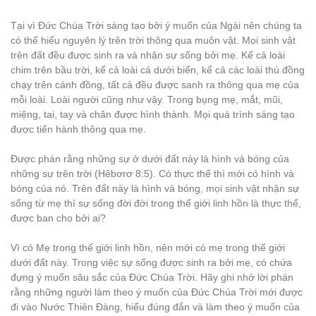
Tại vì Đức Chúa Trời sáng tạo bởi ý muốn của Ngài nên chúng ta
có thể hiểu nguyên lý trên trời thông qua muôn vật. Mọi sinh vật
trên đất đều được sinh ra và nhận sự sống bởi mẹ. Kể cả loài
chim trên bầu trời, kể cả loài cá dưới biển, kể cả các loài thú đồng
chạy trên cánh đồng, tất cả đều được sanh ra thông qua mẹ của
mỗi loài. Loài người cũng như vậy. Trong bụng mẹ, mắt, mũi,
miệng, tai, tay và chân được hình thành. Mọi quá trình sáng tạo
được tiến hành thông qua mẹ.
Được phán rằng những sự ở dưới đất này là hình và bóng của
những sự trên trời (Hêbơrơ 8:5). Có thực thể thì mới có hình và
bóng của nó. Trên đất này là hình và bóng, mọi sinh vật nhận sự
sống từ mẹ thì sự sống đời đời trong thế giới linh hồn là thực thể,
được ban cho bởi ai?
Vì có Mẹ trong thế giới linh hồn, nên mới có mẹ trong thế giới
dưới đất này. Trong việc sự sống được sinh ra bởi mẹ, có chứa
đựng ý muốn sâu sắc của Đức Chúa Trời. Hãy ghi nhớ lời phán
rằng những người làm theo ý muốn của Đức Chúa Trời mới được
đi vào Nước Thiên Đàng, hiểu đúng đắn và làm theo ý muốn của