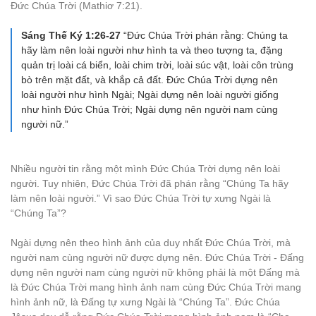
Đức Chúa Trời (Mathiơ 7:21).
Sáng Thế Ký 1:26-27
“Ðức Chúa Trời phán rằng: Chúng ta
hãy làm nên loài người như hình ta và theo tượng ta, đặng
quản trị loài cá biển, loài chim trời, loài súc vật, loài côn trùng
bò trên mặt đất, và khắp cả đất. Ðức Chúa Trời dựng nên
loài người như hình Ngài; Ngài dựng nên loài người giống
như hình Ðức Chúa Trời; Ngài dựng nên người nam cùng
người nữ.”
Nhiều người tin rằng một mình Đức Chúa Trời dựng nên loài
người. Tuy nhiên, Đức Chúa Trời đã phán rằng “Chúng Ta hãy
làm nên loài người.” Vì sao Đức Chúa Trời tự xưng Ngài là
“Chúng Ta”?
Ngài dựng nên theo hình ảnh của duy nhất Đức Chúa Trời, mà
người nam cùng người nữ được dựng nên. Đức Chúa Trời - Đấng
dựng nên người nam cùng người nữ không phải là một Đấng mà
là Đức Chúa Trời mang hình ảnh nam cùng Đức Chúa Trời mang
hình ảnh nữ, là Đấng tự xưng Ngài là “Chúng Ta”. Đức Chúa