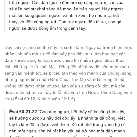
trên ngươi. Các dân tộc sẽ đến nơi sự sáng ngươi, các vua
sẽ đến nơi sự chói sáng đã mọc lên trên ngươi. Hãy ngước
mắt lên xung quanh ngươi, và nhìn xem: họ nhóm lại hết
thảy, và đến cùng ngươi. Con trai ngươi đến từ xa, con gái
ngươi sẽ được bồng ẵm trong cánh tay.”
Duy chỉ sự sáng có thể đẩy lùi sự tối tăm. Ngay cả trong hiện thực
phần linh hồn mà sự tối tăm vây phủ đất, sự u ám bao bọc các
dân, khi sự sáng lẽ thật được chiếu thì nhiều người được thức
tỉnh. Những kẻ từ chối Mẹ - Đấng đến để thay đổi vận mệnh xấu
sang vận mệnh tốt, sẽ bị tiêu tan theo vận mệnh của chúng, song
những người tiếp nhận Đức Chúa Trời Mẹ và ở lại trong lẽ thật,
không chỉ được nhận phước lành của sự sống đời đời, mà còn
được nhận chức vụ thầy tế lễ nhà vua trên Nước Thiên Đàng vĩnh
cửu (Êsai 60:12, Khải Huyền 22:1-5).
Êsai 60:21-22
“Còn dân ngươi, hết thảy sẽ là công bình. Họ
sẽ hưởng được xứ nầy đời đời; ấy là nhánh ta đã trồng, việc
tay ta làm để ta được vinh hiển. Kẻ rất nhỏ trong vòng họ sẽ
nên một ngàn, còn kẻ rất hèn yếu sẽ trở nên một dân mạnh.