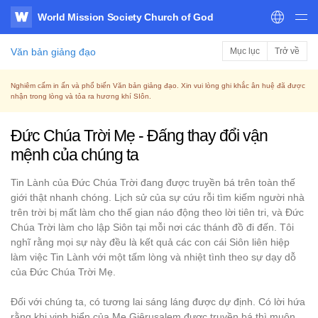
World Mission Society Church of God
WATV
Văn bản giảng đạo
Mục lục
Trở về
Nghiêm cấm in ấn và phổ biến Văn bản giảng đạo. Xin vui lòng ghi khắc ân huệ đã được
nhận trong lòng và tỏa ra hương khí SIôn.
Đức Chúa Trời Mẹ - Đấng thay đổi vận
mệnh của chúng ta
Tin Lành của Đức Chúa Trời đang được truyền bá trên toàn thế
giới thật nhanh chóng. Lịch sử của sự cứu rỗi tìm kiếm người nhà
trên trời bị mất làm cho thế gian náo động theo lời tiên tri, và Đức
Chúa Trời làm cho lập Siôn tại mỗi nơi các thánh đồ đi đến. Tôi
nghĩ rằng mọi sự này đều là kết quả các con cái Siôn liên hiệp
làm việc Tin Lành với một tấm lòng và nhiệt tình theo sự dạy dỗ
của Đức Chúa Trời Mẹ.
Đối với chúng ta, có tương lai sáng láng được dự định. Có lời hứa
rằng khi vinh hiển của Mẹ Giêrusalem được truyền bá thì muôn