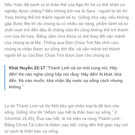
Nếu Ysác đã sanh ra từ thân thể của Aga thì há có thể nhận cơ
nghiệp được chăng? Nếu không bởi mẹ là Sara - người tự do thì
Ysác không thể trở thành người kế tự. Giống như vậy, nếu không
gặp được Mẹ thì dù chúng ta có nhiều tài năng, phẩm tánh và tư
chất vượt trội đến đâu đi chăng nữa thì cũng không thể trở thành
con của lời hứa. Đấng cầm chìa khóa có thể thay đổi vận mệnh
của chúng ta là Mẹ. Thông qua Đức Chúa Trời Mẹ vĩnh cửu,
chúng ta nhận được sự sống đời đời, và vận mệnh trở thành
người kế tự của Đức Chúa Trời được ban cho chúng ta.
Khải Huyền 22:17
“Thánh Linh và vợ mới cùng nói: Hãy
đến! Kẻ nào nghe cũng hãy nói rằng: Hãy đến! Ai khát, khá
đến. Kẻ nào muốn, khá nhận lấy nước sự sống cách nhưng
không.”
Lý do Thánh Linh và Vợ Mới kêu gọi nhân loại là để làm cho
sống. Giống như lời “Ađam sau hết là thần ban sự sống.” (I
Côrinhtô 15:45), Êva sau hết, là Vợ hiện ra cùng Thánh Linh -
Đấng Christ Tái Lâm là Ađam sau hết, cũng đến thế gian này với
tư cách là thần ban sự sống.