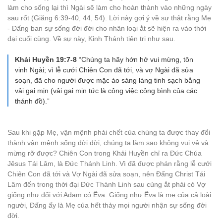
làm cho sống lại thì Ngài sẽ làm cho hoàn thành vào những ngày
sau rốt (Giăng 6:39-40, 44, 54). Lời này gợi ý về sự thật rằng Mẹ
- Đấng ban sự sống đời đời cho nhân loại ắt sẽ hiện ra vào thời
đại cuối cùng. Về sự này, Kinh Thánh tiên tri như sau.
Khải Huyền 19:7-8
“Chúng ta hãy hớn hở vui mừng, tôn
vinh Ngài; vì lễ cưới Chiên Con đã tới, và vợ Ngài đã sửa
soạn, đã cho người được mặc áo sáng láng tinh sạch bằng
vải gai mịn (vải gai mịn tức là công việc công bình của các
thánh đồ).”
Sau khi gặp Mẹ, vận mệnh phải chết của chúng ta được thay đổi
thành vận mệnh sống đời đời, chúng ta làm sao không vui vẻ và
mừng rỡ được? Chiên Con trong Khải Huyền chỉ ra Đức Chúa
Jêsus Tái Lâm, là Đức Thánh Linh. Vì đã được phán rằng lễ cưới
Chiên Con đã tới và Vợ Ngài đã sửa soạn, nên Đấng Christ Tái
Lâm đến trong thời đại Đức Thánh Linh sau cùng ắt phải có Vợ
giống như đối với Ađam có Êva. Giống như Êva là mẹ của cả loài
người, Đấng ấy là Mẹ của hết thảy mọi người nhận sự sống đời
đời.