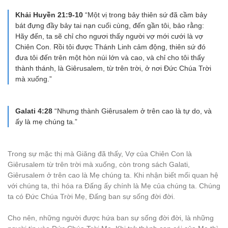
Khải Huyền 21:9-10
“Một vị trong bảy thiên sứ đã cầm bảy
bát đựng đầy bảy tai nạn cuối cùng, đến gần tôi, bảo rằng:
Hãy đến, ta sẽ chỉ cho ngươi thấy người vợ mới cưới là vợ
Chiên Con. Rồi tôi được Thánh Linh cảm động, thiên sứ đó
đưa tôi đến trên một hòn núi lớn và cao, và chỉ cho tôi thấy
thành thánh, là Giêrusalem, từ trên trời, ở nơi Ðức Chúa Trời
mà xuống.”
Galati 4:28
“Nhưng thành Giêrusalem ở trên cao là tự do, và
ấy là mẹ chúng ta.”
Trong sự mặc thị mà Giăng đã thấy, Vợ của Chiên Con là
Giêrusalem từ trên trời mà xuống, còn trong sách Galati,
Giêrusalem ở trên cao là Mẹ chúng ta. Khi nhận biết mối quan hệ
với chúng ta, thì hóa ra Đấng ấy chính là Mẹ của chúng ta. Chúng
ta có Đức Chúa Trời Mẹ, Đấng ban sự sống đời đời.
Cho nên, những người được hứa ban sự sống đời đời, là những