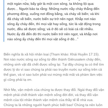
một ngàn nữa; bấy giờ là một con sông, ta không lội qua
được... Người bảo ta rằng: Những nước nầy chảy thẳng đến
phương đông, xuống nơi đồng bằng, và chảy về biển; và khi
đã chảy về biển, nước biển sự trở nên ngọt. Khắp nơi nào
sông ấy chảy đến, thì mọi vật hay sống, tức là vật động trong
nước, đều sẽ được sống; và ở đó sẽ có loài cá rất nhiều.
Nước ấy đã đến đó thì nước biển trở nên ngọt, và khắp nơi
nào sông ấy chảy đến thì mọi vật sống ở đó...”
Biển nghĩa là xã hội nhân loại (Tham khảo: Khải Huyền 17:15).
Nơi nào nước sông sự sống từ đền thánh Giêrusalem chảy đến,
những sinh vật đã chết được sống lại. Tại đây chúng ta có thể tìm
được lý do vì sao chúng ta phải rao truyền nước sự sống trên cả
thế gian, và vì sao luôn phải vui mừng mãi mãi và phàm làm việc
gì cũng phải tạ ơn.
Nhờ Mẹ, vận mệnh của chúng ta được thay đổi. Ngài thay đổi vận
mệnh phải chết thành vận mệnh sống đời đời, và thay đổi vận
mệnh của tội nhân thành vận mệnh của thầy tế lễ nhà vua.
Chúng ta là những người hạnh phúc biết bao! Chúng ta nên luôn