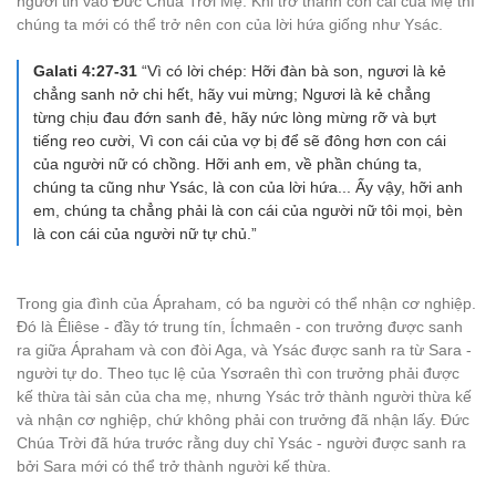
người tin vào Đức Chúa Trời Mẹ. Khi trở thành con cái của Mẹ thì
chúng ta mới có thể trở nên con của lời hứa giống như Ysác.
Galati 4:27-31
“Vì có lời chép: Hỡi đàn bà son, ngươi là kẻ
chẳng sanh nở chi hết, hãy vui mừng; Ngươi là kẻ chẳng
từng chịu đau đớn sanh đẻ, hãy nức lòng mừng rỡ và bựt
tiếng reo cười, Vì con cái của vợ bị để sẽ đông hơn con cái
của người nữ có chồng. Hỡi anh em, về phần chúng ta,
chúng ta cũng như Ysác, là con của lời hứa... Ấy vậy, hỡi anh
em, chúng ta chẳng phải là con cái của người nữ tôi mọi, bèn
là con cái của người nữ tự chủ.”
Trong gia đình của Ápraham, có ba người có thể nhận cơ nghiệp.
Đó là Êliêse - đầy tớ trung tín, Íchmaên - con trưởng được sanh
ra giữa Ápraham và con đòi Aga, và Ysác được sanh ra từ Sara -
người tự do. Theo tục lệ của Ysơraên thì con trưởng phải được
kế thừa tài sản của cha mẹ, nhưng Ysác trở thành người thừa kế
và nhận cơ nghiệp, chứ không phải con trưởng đã nhận lấy. Đức
Chúa Trời đã hứa trước rằng duy chỉ Ysác - người được sanh ra
bởi Sara mới có thể trở thành người kế thừa.