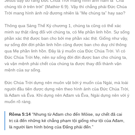
Jêsus dạy dỗ rằng Đức Chúa Trời mang hình ảnh nam là “Cha
chúng tôi ở trên trời” (Mathiơ 6:9). Vậy thì chẳng phải Đức Chúa
Trời mang hình ảnh nữ đương nhiên là “Mẹ chúng ta” hay sao?
Thông qua Sáng Thế Ký chương 1, chúng ta cũng có thể xác
minh sự thật rằng đối với chúng ta, có Mẹ phần linh hồn. Sự sống
phần xác thịt được ban cho bởi mẹ phần xác thịt. Giống như vậy,
sự sống đời đời phần linh hồn cũng được ban cho duy chỉ thông
qua Mẹ phần linh hồn. Đây là ý muốn của Đức Chúa Trời. Vì có
Đức Chúa Trời Mẹ, nên sự sống đời đời được ban cho chúng ta,
và vận mệnh phải chết của chúng ta được thay đổi thành vận
mệnh của sự sống.
Đức Chúa Trời dựng nên muôn vật bởi ý muốn của Ngài, mà loài
người đầu tiên được dựng nên theo hình ảnh của Đức Chúa Trời,
là Ađam và Êva. Khi dựng nên Ađam và Êva, Ngài dựng nên với ý
muốn rõ ràng.
Rôma 5:14
“Nhưng từ Ađam cho đến Môise, sự chết đã cai
trị cả đến những kẻ chẳng phạm tội giống như tội của Ađam,
là người làm hình bóng của Ðấng phải đến.”