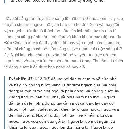
Ta, Ðức Giêhôva, sẽ nôn nả làm điều ấy trong kỳ nó!”
Hãy sốt sắng rao truyền sự sáng lẽ thật của Giêrusalem. Hãy rao
truyền cho mọi người thế gian hầu cho họ đến Siôn và thay đổi
vận mệnh. Trái đất là thành ẩn náu của linh hồn, tức là nhà tù,
nên ai ai cũng gánh nặng nỗi đau và khốn khổ ở mức độ nào đó.
Đức Chúa Trời Mẹ đã thay đổi hết thảy vận mệnh của chúng ta,
đến nỗi chúng ta có thể luôn sống vui vẻ thậm chí cuộc sống thể
ấy. Ngài làm cho chúng ta vốn nhỏ bé và yếu ớt được trở nên
mạnh mẽ, và được trở nên một dân mạnh trong Tin Lành. Lời tiên
tri đang được hiện thực hóa ngay cả bây giờ.
Êxêchiên 47:1-12
“Kế đó, người dẫn ta đem ta về cửa nhà;
và nầy, có những nước văng ra từ dưới ngạch cửa, về phía
đông; vì mặt trước nhà ngó về phía đông, và những nước ấy
xuống từ dưới bên hữu nhà, về phía nam bàn thờ... Người
dẫn ta sấn lên phía đông, tay cầm một cái dây, lấy dây đo
được một ngàn cuđê; người khiến ta lội qua nước, nước vừa
đến mắt cá ta. Người lại đo một ngàn, và khiến ta lội qua
nước, nước vừa đến đầu gối ta. Người lại đo một ngàn, và
khiến ta lội qua nước, nước lên đến hông ta. Người lại đo