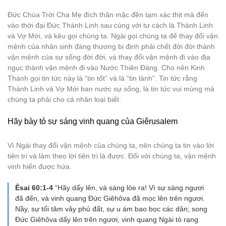
Đức Chúa Trời Cha Mẹ đích thân mặc đền tạm xác thịt mà đến
vào thời đại Đức Thánh Linh sau cùng với tư cách là Thánh Linh
và Vợ Mới, và kêu gọi chúng ta. Ngài gọi chúng ta để thay đổi vận
mệnh của nhân sinh đáng thương bị định phải chết đời đời thành
vận mệnh của sự sống đời đời, và thay đổi vận mệnh đi vào địa
ngục thành vận mệnh đi vào Nước Thiên Đàng. Cho nên Kinh
Thánh gọi tin tức này là “tin tốt” và là “tin lành”. Tin tức rằng
Thánh Linh và Vợ Mới ban nước sự sống, là tin tức vui mừng mà
chúng ta phải cho cả nhân loại biết.
Hãy bày tỏ sự sáng vinh quang của Giêrusalem
Vì Ngài thay đổi vận mệnh của chúng ta, nên chúng ta tin vào lời
tiên tri và làm theo lời tiên tri là được. Đối với chúng ta, vận mệnh
vinh hiển được hứa.
Êsai 60:1-4
“Hãy dấy lên, và sáng lòe ra! Vì sự sáng ngươi
đã đến, và vinh quang Ðức Giêhôva đã mọc lên trên ngươi.
Nầy, sự tối tăm vây phủ đất, sự u ám bao bọc các dân; song
Ðức Giêhôva dấy lên trên ngươi, vinh quang Ngài tỏ rạng