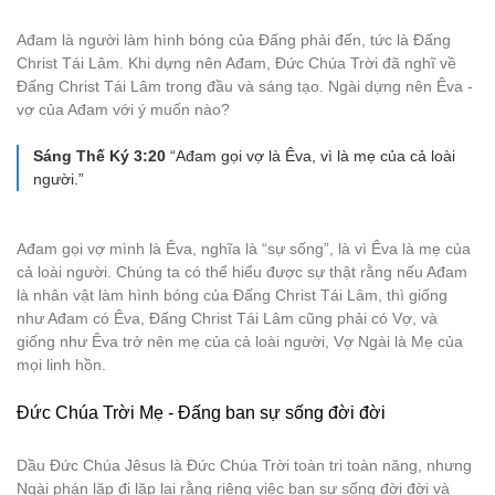
Ađam là người làm hình bóng của Đấng phải đến, tức là Đấng
Christ Tái Lâm. Khi dựng nên Ađam, Đức Chúa Trời đã nghĩ về
Đấng Christ Tái Lâm trong đầu và sáng tạo. Ngài dựng nên Êva -
vợ của Ađam với ý muốn nào?
Sáng Thế Ký 3:20
“Ađam gọi vợ là Êva, vì là mẹ của cả loài
người.”
Ađam gọi vợ mình là Êva, nghĩa là “sự sống”, là vì Êva là mẹ của
cả loài người. Chúng ta có thể hiểu được sự thật rằng nếu Ađam
là nhân vật làm hình bóng của Đấng Christ Tái Lâm, thì giống
như Ađam có Êva, Đấng Christ Tái Lâm cũng phải có Vợ, và
giống như Êva trở nên mẹ của cả loài người, Vợ Ngài là Mẹ của
mọi linh hồn.
Đức Chúa Trời Mẹ - Đấng ban sự sống đời đời
Dầu Đức Chúa Jêsus là Đức Chúa Trời toàn tri toàn năng, nhưng
Ngài phán lặp đi lặp lại rằng riêng việc ban sự sống đời đời và