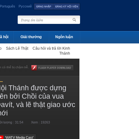
Português
Русский
ã hội
Giải thưởng
Ngôn luận
ạo
Sách Lẽ Thật
Câu hỏi và trả lời Kinh
Thánh
 có thể bị chậm trễ.