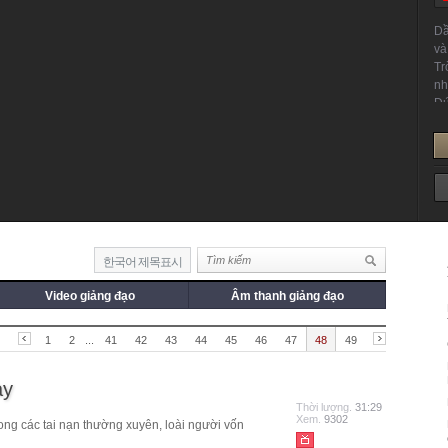
한국어 제목표시
Video giảng đạo
Âm thanh giảng đạo
1
2
...
41
42
43
44
45
46
47
48
49
ay
Thời lượng.
31:29
Xem.
9302
trong các tai nạn thường xuyên, loài người vốn