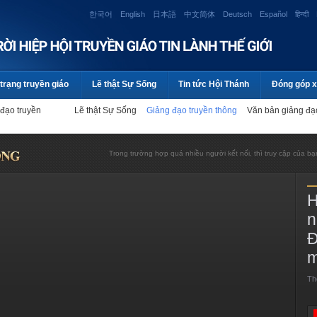
한국어
English
日本語
中文简体
Deutsch
Español
हिन्दी
trạng truyền giáo
Lẽ thật Sự Sống
Tin tức Hội Thánh
Đóng góp x
đạo truyền
Lẽ thật Sự Sống
Giảng đạo truyền thông
Văn bản giảng đ
Trong trường hợp quá nhiều người kết nối, thì truy cập của bạn