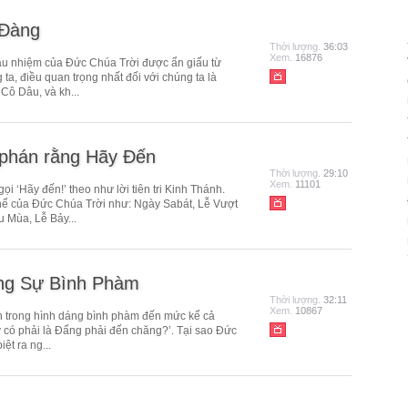
 Đàng
Thời lượng.
36:03
Xem.
16876
ầu nhiệm của Đức Chúa Trời được ẩn giấu từ
 ta, điều quan trọng nhất đối với chúng ta là
Cô Dâu, và kh...
 phán rằng Hãy Đến
Thời lượng.
29:10
Xem.
11101
 ‘Hãy đến!’ theo như lời tiên tri Kinh Thánh.
 thể của Đức Chúa Trời như: Ngày Sabát, Lễ Vượt
 Mùa, Lễ Bảy...
ong Sự Bình Phàm
Thời lượng.
32:11
Xem.
10867
n trong hình dáng bình phàm đến mức kể cả
y có phải là Đấng phải đến chăng?’. Tại sao Đức
ệt ra ng...