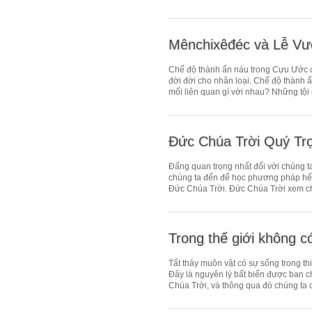
Mênchixêđéc và Lễ Vư
Chế độ thành ẩn náu trong Cựu Ước 
đời đời cho nhân loại. Chế độ thành
mối liên quan gì với nhau? Những tội 
Đức Chúa Trời Quý Tr
Đấng quan trọng nhất đối với chúng ta 
chúng ta đến để học phương pháp hết 
Đức Chúa Trời. Đức Chúa Trời xem chú
Trong thế giới không 
Tất thảy muôn vật có sự sống trong t
Đây là nguyên lý bất biến được ban 
Chúa Trời, và thông qua đó chúng ta có