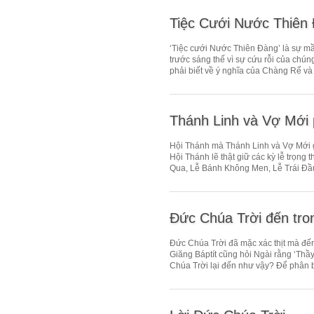
Tiệc Cưới Nước Thiên
‘Tiệc cưới Nước Thiên Đàng’ là sự m
trước sáng thế vì sự cứu rỗi của chúng
phải biết về ý nghĩa của Chàng Rể và 
Thánh Linh và Vợ Mới
Hội Thánh mà Thánh Linh và Vợ Mới gọi
Hội Thánh lẽ thật giữ các kỳ lễ trọng
Qua, Lễ Bánh Không Men, Lễ Trái Đầu
Đức Chúa Trời đến tr
Đức Chúa Trời đã mặc xác thịt mà đế
Giăng Báptít cũng hỏi Ngài rằng ‘Thầ
Chúa Trời lại đến như vậy? Để phân bi