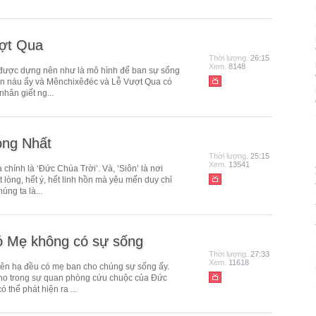
ợt Qua
Thời lượng.
26:15
Xem.
8148
được dựng nên như là mô hình để ban sự sống
 ẩn náu ấy và Mênchixêđéc và Lễ Vượt Qua có
nhân giết ng...
ọng Nhất
Thời lượng.
25:15
Xem.
13541
chính là ‘Đức Chúa Trời’. Và, ‘Siôn’ là nơi
lòng, hết ý, hết linh hồn mà yêu mến duy chỉ
ng ta là...
có Mẹ không có sự sống
Thời lượng.
27:33
Xem.
11618
hiên hạ đều có mẹ ban cho chúng sự sống ấy.
cho trong sự quan phòng cứu chuộc của Đức
 thể phát hiện ra ...