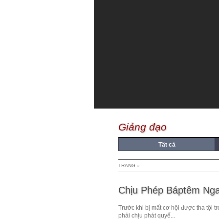
Giảng đạo
Tất cả
TRANG
»
Chịu Phép Báptêm Ng
Trước khi bị mất cơ hội được tha tội 
phải chịu phát quyế...