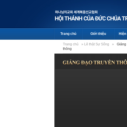
Trang chủ
Giới thiệu
Hiện 
Trang chủ
»
Lẽ thật Sự Sống
»
Giảng 
thông