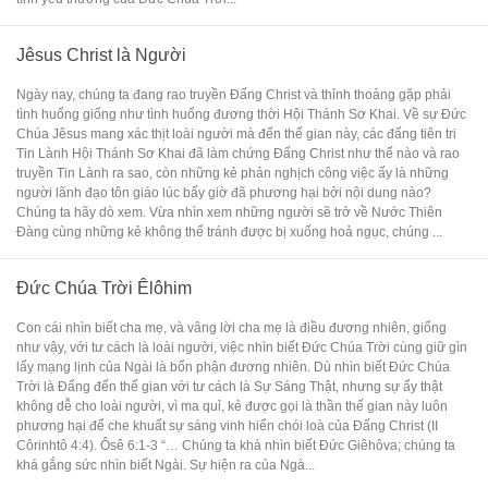
Jêsus Christ là Người
Ngày nay, chúng ta đang rao truyền Đấng Christ và thỉnh thoảng gặp phải
tình huống giống như tình huống đương thời Hội Thánh Sơ Khai. Về sự Đức
Chúa Jêsus mang xác thịt loài người mà đến thế gian này, các đấng tiên tri
Tin Lành Hội Thánh Sơ Khai đã làm chứng Đấng Christ như thế nào và rao
truyền Tin Lành ra sao, còn những kẻ phản nghịch công việc ấy là những
người lãnh đạo tôn giáo lúc bấy giờ đã phương hại bởi nội dung nào?
Chúng ta hãy dò xem. Vừa nhìn xem những người sẽ trở về Nước Thiên
Đàng cùng những kẻ không thể tránh được bị xuống hoả ngục, chúng ...
Đức Chúa Trời Êlôhim
Con cái nhìn biết cha mẹ, và vâng lời cha mẹ là điều đương nhiên, giống
như vậy, với tư cách là loài người, việc nhìn biết Đức Chúa Trời cùng giữ gìn
lấy mạng lịnh của Ngài là bổn phận đương nhiên. Dù nhìn biết Đức Chúa
Trời là Đấng đến thế gian với tư cách là Sự Sáng Thật, nhưng sự ấy thật
không dễ cho loài người, vì ma quỉ, kẻ được gọi là thần thế gian này luôn
phương hại để che khuất sự sáng vinh hiển chói loà của Đấng Christ (II
Côrinhtô 4:4). Ôsê 6:1-3 “… Chúng ta khá nhìn biết Đức Giêhôva; chúng ta
khá gắng sức nhìn biết Ngài. Sự hiện ra của Ngà...