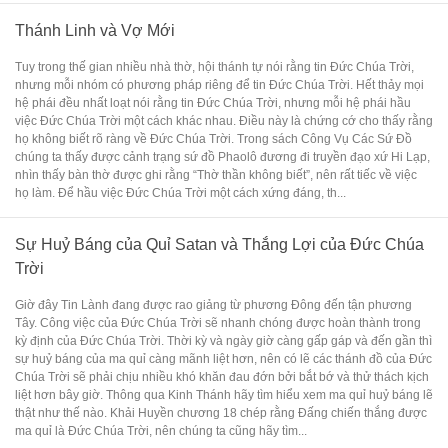
Thánh Linh và Vợ Mới
Tuy trong thế gian nhiều nhà thờ, hội thánh tự nói rằng tin Đức Chúa Trời,
nhưng mỗi nhóm có phương pháp riêng để tin Đức Chúa Trời. Hết thảy mọi
hệ phái đều nhất loạt nói rằng tin Đức Chúa Trời, nhưng mỗi hệ phái hầu
việc Đức Chúa Trời một cách khác nhau. Điều này là chứng cớ cho thấy rằng
họ không biết rõ ràng về Đức Chúa Trời. Trong sách Công Vụ Các Sứ Đồ
chúng ta thấy được cảnh trạng sứ đồ Phaolô đương đi truyền đạo xứ Hi Lạp,
nhìn thấy bàn thờ được ghi rằng “Thờ thần không biết”, nên rất tiếc về việc
họ làm. Để hầu việc Đức Chúa Trời một cách xứng đáng, th...
Sự Huỷ Báng của Quỉ Satan và Thắng Lợi của Đức Chúa
Trời
Giờ đây Tin Lành đang được rao giảng từ phương Đông đến tận phương
Tây. Công việc của Đức Chúa Trời sẽ nhanh chóng được hoàn thành trong
kỳ định của Đức Chúa Trời. Thời kỳ và ngày giờ càng gấp gáp và đến gần thì
sự huỷ báng của ma quỉ càng mãnh liệt hơn, nên có lẽ các thánh đồ của Đức
Chúa Trời sẽ phải chịu nhiều khó khăn đau đớn bởi bắt bớ và thử thách kịch
liệt hơn bây giờ. Thông qua Kinh Thánh hãy tìm hiểu xem ma quỉ huỷ báng lẽ
thật như thế nào. Khải Huyền chương 18 chép rằng Đấng chiến thắng được
ma quỉ là Đức Chúa Trời, nên chúng ta cũng hãy tìm...