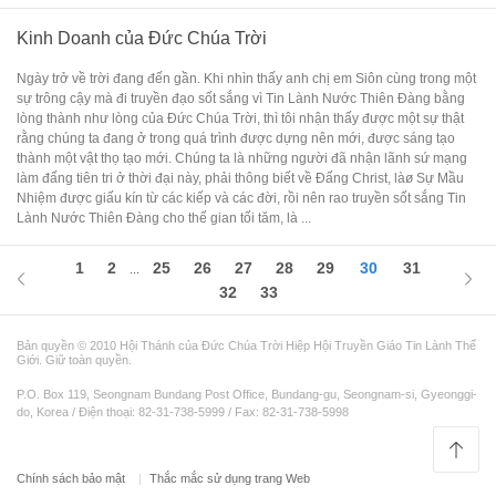
Kinh Doanh của Đức Chúa Trời
Ngày trở về trời đang đến gần. Khi nhìn thấy anh chị em Siôn cùng trong một
sự trông cậy mà đi truyền đạo sốt sắng vì Tin Lành Nước Thiên Đàng bằng
lòng thành như lòng của Đức Chúa Trời, thì tôi nhận thấy được một sự thật
rằng chúng ta đang ở trong quá trình được dựng nên mới, được sáng tạo
thành một vật thọ tạo mới. Chúng ta là những người đã nhận lãnh sứ mạng
làm đấng tiên tri ở thời đại này, phải thông biết về Đấng Christ, làø Sự Mầu
Nhiệm được giấu kín từ các kiếp và các đời, rồi nên rao truyền sốt sắng Tin
Lành Nước Thiên Đàng cho thế gian tối tăm, là ...
1
2
25
26
27
28
29
30
31
...
32
33
Bản quyền © 2010 Hội Thánh của Đức Chúa Trời Hiệp Hội Truyền Giáo Tin Lành Thế
Giới. Giữ toàn quyền.
P.O. Box 119, Seongnam Bundang Post Office, Bundang-gu, Seongnam-si, Gyeonggi-
do, Korea / Điện thoại: 82-31-738-5999 / Fax: 82-31-738-5998
Chính sách bảo mật
Thắc mắc sử dụng trang Web