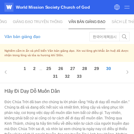
World Mission Society Church of God
WATV
SỐNG
GIẢNG ĐẠO TRUYỀN THÔNG
VĂN BẢN GIẢNG ĐẠO
SÁCH LẼ TH
Văn bản giảng đạo
한국어 제목표시
Nghiêm cấm in ấn và phổ biến Văn bản giảng đạo. Xin vui lòng ghi khắc ân huệ đã được
nhận trong lòng và tỏa ra hương khí SIôn.
1
2
25
26
27
28
29
30
...
31
32
33
Hãy Đi Dạy Dỗ Muôn Dân
Đức Chúa Trời đã ban cho chúng ta lời phán rằng “Hãy đi dạy dỗ muôn dân.”
Chúng ta đã và đang dốc hết sức và nhiệt tình, trông cậy và vâng phục lời
phán này, coi trọng việc dạy dỗ muôn dân hơn bất cứ điều gì. Tuy nhiên,
không phải bất cứ ai cũng có tư cách để đi dạy dỗ muôn dân. Thông qua
Kinh Thánh, chúng ta hãy tìm hiểu về điều kiện tư cách của người truyền đạo
mà Đức Chúa Trời sai đi, và nhìn lại xem chúng ta ngày nay có điều gì thiếu