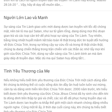
thốn với tư cách là người truyền đạo rao truyền Tin Lành hay không. Mathiơ
28:16-20 “…Vậy, hãy đi dạy dỗ muôn dân,...
Người Lớn Lao và Mạnh
Sự sáng của Tin Lành giao ước mới đang được lan truyền với tốc độ chóng
mặt, nên bè lũ ma quỉ Satan, như sư tử gầm rống, đang dùng mọi thủ đoạn
gian trá và các loại cản trở để phá hoại sự sáng của Tin Lành. Tuy nhiên,
bằng lòng nhiệt huyết mãnh liệt bảo toàn lẽ thật trong đức tin tuyệt đối hướng
về Đức Chúa Trời, trong sự trông cậy sự cứu rỗi và trong lẽ thật chân thật,
chúng ta đang chiến thắng trong trận chiến với các thần ác nhờ lấy mọi khí
giới của Đức Chúa Trời, dùng sự sẵn sàng của Tin Lành bình an mà làm
giày dép đi truyền đạo. Mặc dù ma quỉ Satan huy động tất t...
Tình Yêu Thương của Mẹ
Nếu không hiểu biết tình yêu thương của Đức Chúa Trời một cách đúng đắn
thì chúng ta không thể có cuộc sống đức tin đầy ân huệ luôn luôn vui mừng,
cảm tạ và dâng vinh hiển lên Đức Chúa Trời được. 2000 năm trước, khi hiểu
biết được tình yêu thương của Đức Chúa Jêsus Christ đã hy sinh cho đến khi
bị đóng đinh trên thập tự giá và chết, các sứ đồ đã phục hưng truyền đạo và
Tin Lành được lan truyền ra khắp thế giới một cách nhanh chóng đặng nhiều
người nghe. Cũng một lẽ ấy, ở thời đại cuối cùng này, khi chúng ta hiểu biết
tình yêu thương của Đức Chúa Trời...