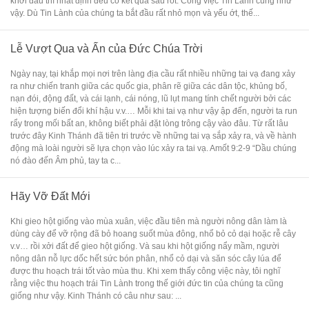
khởi đầu thì nhất định đều có kết quả sau rốt. Công việc Tin Lành cũng như
vậy. Dù Tin Lành của chúng ta bắt đầu rất nhỏ mọn và yếu ớt, thế...
Lễ Vượt Qua và Ấn của Đức Chúa Trời
Ngày nay, tại khắp mọi nơi trên làng địa cầu rất nhiều những tai vạ đang xảy
ra như chiến tranh giữa các quốc gia, phân rẽ giữa các dân tộc, khủng bố,
nạn đói, động đất, và cái lạnh, cái nóng, lũ lụt mang tính chết người bởi các
hiện tượng biến đổi khí hậu v.v.… Mỗi khi tai vạ như vậy ập đến, người ta run
rẩy trong mối bất an, không biết phải đặt lòng trông cậy vào đâu. Từ rất lâu
trước đây Kinh Thánh đã tiên tri trước về những tai vạ sắp xảy ra, và về hành
động mà loài người sẽ lựa chọn vào lúc xảy ra tai vạ. Amốt 9:2-9 “Dầu chúng
nó đào đến Âm phủ, tay ta c...
Hãy Vỡ Đất Mới
Khi gieo hột giống vào mùa xuân, việc đầu tiên mà người nông dân làm là
dùng cày để vỡ rộng đã bỏ hoang suốt mùa đông, nhổ bỏ cỏ dại hoặc rễ cây
v.v… rồi xởi đất để gieo hột giống. Và sau khi hột giống nẩy mầm, người
nông dân nỗ lực dốc hết sức bón phân, nhổ cỏ dại và săn sóc cây lúa để
được thu hoạch trái tốt vào mùa thu. Khi xem thấy công việc này, tôi nghĩ
rằng việc thu hoạch trái Tin Lành trong thế giới đức tin của chúng ta cũng
giống như vậy. Kinh Thánh có câu như sau: ...