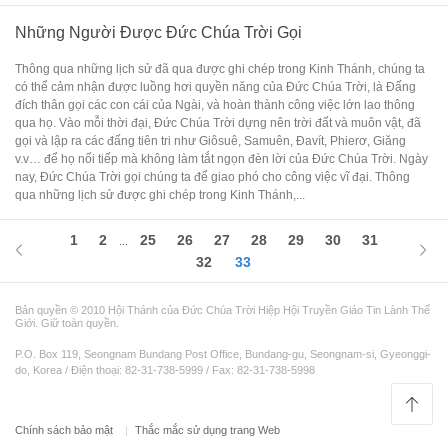
Những Người Được Đức Chúa Trời Gọi
Thông qua những lịch sử đã qua được ghi chép trong Kinh Thánh, chúng ta
có thể cảm nhận được luồng hơi quyền năng của Đức Chúa Trời, là Đấng
đích thân gọi các con cái của Ngài, và hoàn thành công việc lớn lao thông
qua họ. Vào mỗi thời đại, Đức Chúa Trời dựng nên trời đất và muôn vật, đã
gọi và lập ra các đấng tiên tri như Giôsuê, Samuên, Đavít, Phierơ, Giăng
v.v… để họ nối tiếp mà không làm tắt ngọn đèn lời của Đức Chúa Trời. Ngày
nay, Đức Chúa Trời gọi chúng ta để giao phó cho công việc vĩ đại. Thông
qua những lịch sử được ghi chép trong Kinh Thánh,...
1
2
25
26
27
28
29
30
31
...
32
33
Bản quyền © 2010 Hội Thánh của Đức Chúa Trời Hiệp Hội Truyền Giáo Tin Lành Thế
Giới. Giữ toàn quyền.
P.O. Box 119, Seongnam Bundang Post Office, Bundang-gu, Seongnam-si, Gyeonggi-
do, Korea / Điện thoại: 82-31-738-5999 / Fax: 82-31-738-5998
Chính sách bảo mật
Thắc mắc sử dụng trang Web