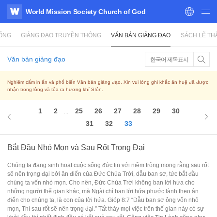
World Mission Society Church of God
WATV
SỐNG
GIẢNG ĐẠO TRUYỀN THÔNG
VĂN BẢN GIẢNG ĐẠO
SÁCH LẼ TH
Văn bản giảng đạo
한국어 제목표시
Nghiêm cấm in ấn và phổ biến Văn bản giảng đạo. Xin vui lòng ghi khắc ân huệ đã được
nhận trong lòng và tỏa ra hương khí SIôn.
1
2
25
26
27
28
29
30
...
31
32
33
Bắt Đầu Nhỏ Mọn và Sau Rốt Trọng Đại
Chúng ta đang sinh hoạt cuộc sống đức tin với niềm trông mong rằng sau rốt
sẽ nên trọng đại bởi ân điển của Đức Chúa Trời, dẫu ban sơ, tức bắt đầu
chúng ta vốn nhỏ mọn. Cho nên, Đức Chúa Trời không ban lời hứa cho
những người thế gian khác, mà Ngài chỉ ban lời hứa phước lành theo ân
điển cho chúng ta, là con của lời hứa. Gióp 8:7 “Dẫu ban sơ ông vốn nhỏ
mọn, Thì sau rốt sẽ nên trọng đại.” Tất thảy mọi việc trên thế gian này có sự