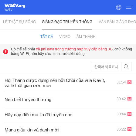
WATV
LẼ THẬT SỰ SỐNG
GIẢNG ĐẠO TRUYỀN THÔNG
VĂN BẢN GIẢNG ĐẠO
World Mission Society Church of God
TẤT CẢ
VIDEO
ÂM THANH
Có thể sẽ phải
trả phí data trong trường hợp truy cập bằng 3G
, chứ không
bằng Wi-Fi, nên hãy xác minh trước khi dùng.
한국어 제목표시
Hội Thánh được dựng nên bởi Chồi của vua Ðavít,
31:54
và lẽ thật giao ước mới
39:42
Nếu biết thì yêu thương
30:44
Hãy dạy điều mà Ta đã truyền cho
36:22
Mana giấu kín và danh mới