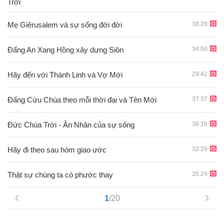
Trời
38:28
Mẹ Giêrusalem và sự sống đời đời
34:50
Đấng An Xang Hồng xây dựng Siôn
29:42
Hãy đến với Thánh Linh và Vợ Mới
37:37
Ðấng Cứu Chúa theo mỗi thời đại và Tên Mới
36:15
Đức Chúa Trời - Ân Nhân của sự sống
32:29
Hãy đi theo sau hòm giao ước
35:24
Thật sự chúng ta có phước thay
1
/20