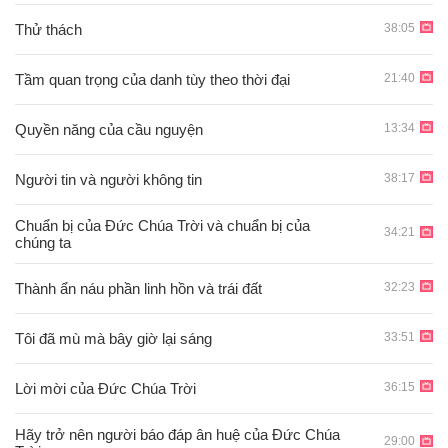
38:05
Thử thách
21:40
Tầm quan trọng của danh tùy theo thời đại
13:34
Quyền năng của cầu nguyện
38:17
Người tin và người không tin
Chuẩn bị của Đức Chúa Trời và chuẩn bị của
34:21
chúng ta
32:23
Thành ẩn náu phần linh hồn và trái đất
33:51
Tôi đã mù mà bây giờ lại sáng
36:15
Lời mời của Đức Chúa Trời
Hãy trở nên người báo đáp ân huệ của Đức Chúa
29:00