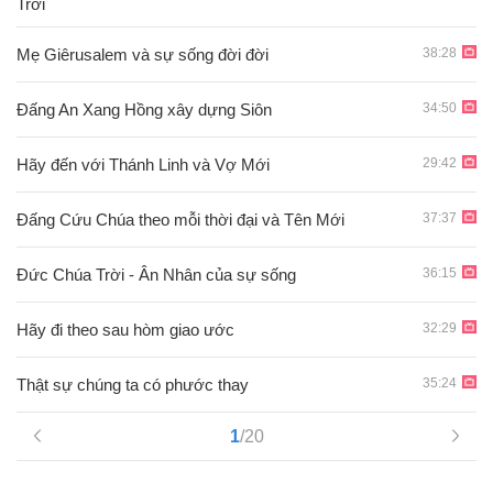
Trời
38:28
Mẹ Giêrusalem và sự sống đời đời
34:50
Đấng An Xang Hồng xây dựng Siôn
29:42
Hãy đến với Thánh Linh và Vợ Mới
37:37
Ðấng Cứu Chúa theo mỗi thời đại và Tên Mới
36:15
Đức Chúa Trời - Ân Nhân của sự sống
32:29
Hãy đi theo sau hòm giao ước
35:24
Thật sự chúng ta có phước thay
1
/20