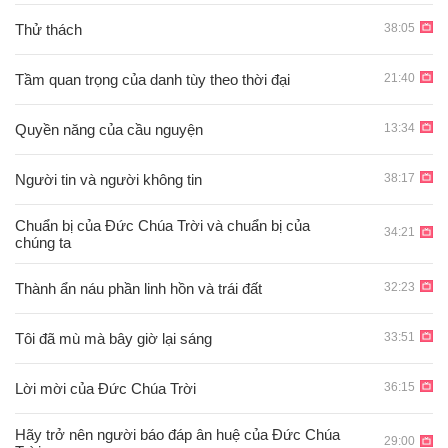
38:05
Thử thách
21:40
Tầm quan trọng của danh tùy theo thời đại
13:34
Quyền năng của cầu nguyện
38:17
Người tin và người không tin
Chuẩn bị của Đức Chúa Trời và chuẩn bị của
34:21
chúng ta
32:23
Thành ẩn náu phần linh hồn và trái đất
33:51
Tôi đã mù mà bây giờ lại sáng
36:15
Lời mời của Đức Chúa Trời
Hãy trở nên người báo đáp ân huệ của Đức Chúa
29:00