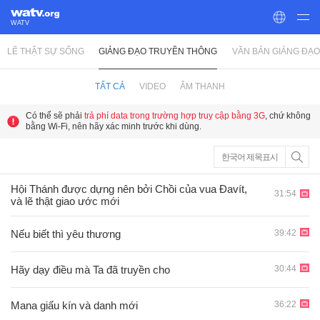
WATV
LẼ THẬT SỰ SỐNG
GIẢNG ĐẠO TRUYỀN THÔNG
VĂN BẢN GIẢNG ĐẠO
World Mission Society Church of God
TẤT CẢ
VIDEO
ÂM THANH
Có thể sẽ phải
trả phí data trong trường hợp truy cập bằng 3G
, chứ không
bằng Wi-Fi, nên hãy xác minh trước khi dùng.
한국어 제목표시
Hội Thánh được dựng nên bởi Chồi của vua Ðavít,
31:54
và lẽ thật giao ước mới
39:42
Nếu biết thì yêu thương
30:44
Hãy dạy điều mà Ta đã truyền cho
36:22
Mana giấu kín và danh mới