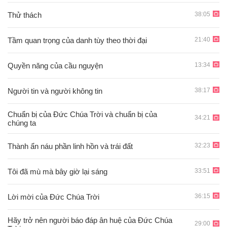
38:05
Thử thách
21:40
Tầm quan trọng của danh tùy theo thời đại
13:34
Quyền năng của cầu nguyện
38:17
Người tin và người không tin
Chuẩn bị của Đức Chúa Trời và chuẩn bị của
34:21
chúng ta
32:23
Thành ẩn náu phần linh hồn và trái đất
33:51
Tôi đã mù mà bây giờ lại sáng
36:15
Lời mời của Đức Chúa Trời
Hãy trở nên người báo đáp ân huệ của Đức Chúa
29:00