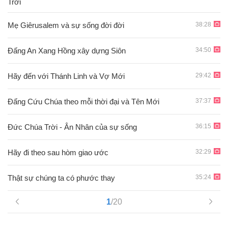
Trời
38:28
Mẹ Giêrusalem và sự sống đời đời
34:50
Đấng An Xang Hồng xây dựng Siôn
29:42
Hãy đến với Thánh Linh và Vợ Mới
37:37
Ðấng Cứu Chúa theo mỗi thời đại và Tên Mới
36:15
Đức Chúa Trời - Ân Nhân của sự sống
32:29
Hãy đi theo sau hòm giao ước
35:24
Thật sự chúng ta có phước thay
1
/20