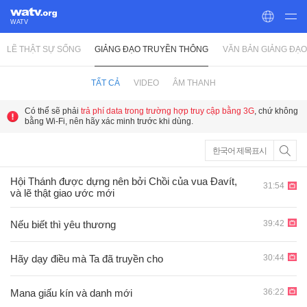
WATV
LẼ THẬT SỰ SỐNG
GIẢNG ĐẠO TRUYỀN THÔNG
VĂN BẢN GIẢNG ĐẠO
World Mission Society Church of God
TẤT CẢ
VIDEO
ÂM THANH
Có thể sẽ phải
trả phí data trong trường hợp truy cập bằng 3G
, chứ không
bằng Wi-Fi, nên hãy xác minh trước khi dùng.
한국어 제목표시
Hội Thánh được dựng nên bởi Chồi của vua Ðavít,
31:54
và lẽ thật giao ước mới
39:42
Nếu biết thì yêu thương
30:44
Hãy dạy điều mà Ta đã truyền cho
36:22
Mana giấu kín và danh mới