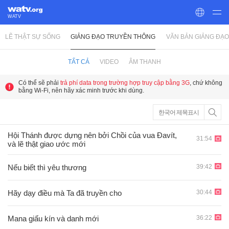
WATV
LẼ THẬT SỰ SỐNG
GIẢNG ĐẠO TRUYỀN THÔNG
VĂN BẢN GIẢNG ĐẠO
World Mission Society Church of God
TẤT CẢ
VIDEO
ÂM THANH
Có thể sẽ phải
trả phí data trong trường hợp truy cập bằng 3G
, chứ không
bằng Wi-Fi, nên hãy xác minh trước khi dùng.
한국어 제목표시
Hội Thánh được dựng nên bởi Chồi của vua Ðavít,
31:54
và lẽ thật giao ước mới
39:42
Nếu biết thì yêu thương
30:44
Hãy dạy điều mà Ta đã truyền cho
36:22
Mana giấu kín và danh mới