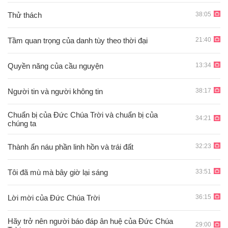
38:05
Thử thách
21:40
Tầm quan trọng của danh tùy theo thời đại
13:34
Quyền năng của cầu nguyện
38:17
Người tin và người không tin
Chuẩn bị của Đức Chúa Trời và chuẩn bị của
34:21
chúng ta
32:23
Thành ẩn náu phần linh hồn và trái đất
33:51
Tôi đã mù mà bây giờ lại sáng
36:15
Lời mời của Đức Chúa Trời
Hãy trở nên người báo đáp ân huệ của Đức Chúa
29:00