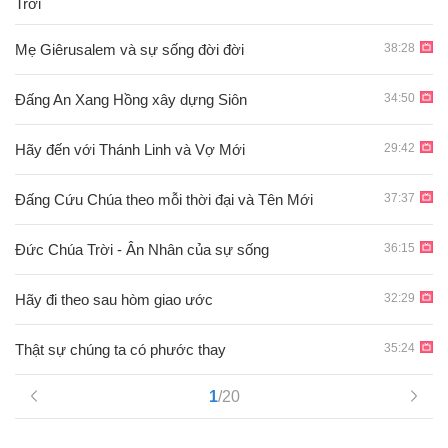
Trời
38:28
Mẹ Giêrusalem và sự sống đời đời
34:50
Đấng An Xang Hồng xây dựng Siôn
29:42
Hãy đến với Thánh Linh và Vợ Mới
37:37
Ðấng Cứu Chúa theo mỗi thời đại và Tên Mới
36:15
Đức Chúa Trời - Ân Nhân của sự sống
32:29
Hãy đi theo sau hòm giao ước
35:24
Thật sự chúng ta có phước thay
1
/20