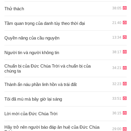
38:05
Thử thách
21:40
Tầm quan trọng của danh tùy theo thời đại
13:34
Quyền năng của cầu nguyện
38:17
Người tin và người không tin
Chuẩn bị của Đức Chúa Trời và chuẩn bị của
34:21
chúng ta
32:23
Thành ẩn náu phần linh hồn và trái đất
33:51
Tôi đã mù mà bây giờ lại sáng
36:15
Lời mời của Đức Chúa Trời
Hãy trở nên người báo đáp ân huệ của Đức Chúa
29:00