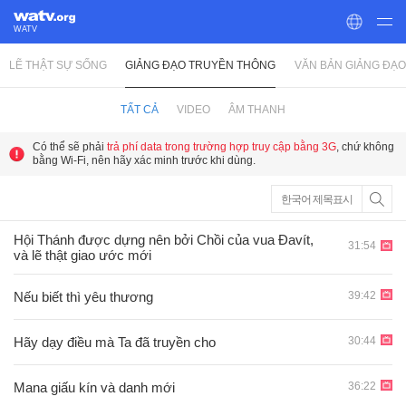
WATV
LẼ THẬT SỰ SỐNG
GIẢNG ĐẠO TRUYỀN THÔNG
VĂN BẢN GIẢNG ĐẠO
World Mission Society Church of God
TẤT CẢ
VIDEO
ÂM THANH
Có thể sẽ phải
trả phí data trong trường hợp truy cập bằng 3G
, chứ không
bằng Wi-Fi, nên hãy xác minh trước khi dùng.
한국어 제목표시
Hội Thánh được dựng nên bởi Chồi của vua Ðavít,
31:54
và lẽ thật giao ước mới
39:42
Nếu biết thì yêu thương
30:44
Hãy dạy điều mà Ta đã truyền cho
36:22
Mana giấu kín và danh mới