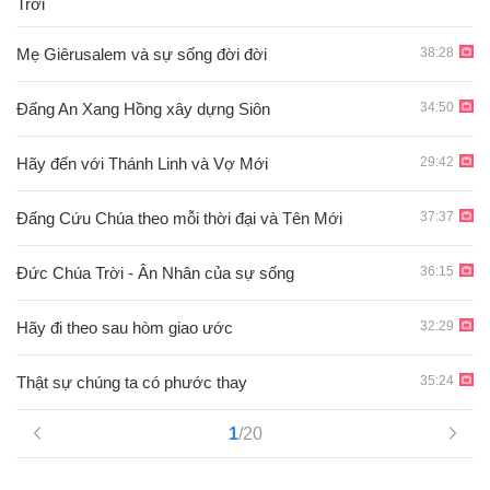
Trời
38:28
Mẹ Giêrusalem và sự sống đời đời
34:50
Đấng An Xang Hồng xây dựng Siôn
29:42
Hãy đến với Thánh Linh và Vợ Mới
37:37
Ðấng Cứu Chúa theo mỗi thời đại và Tên Mới
36:15
Đức Chúa Trời - Ân Nhân của sự sống
32:29
Hãy đi theo sau hòm giao ước
35:24
Thật sự chúng ta có phước thay
1
/20